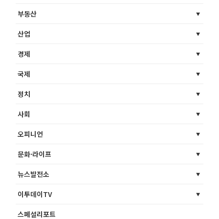
부동산
산업
경제
국제
정치
사회
오피니언
문화·라이프
뉴스발전소
이투데이TV
스페셜리포트