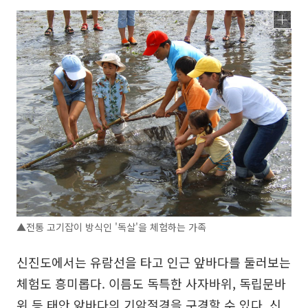
▲전통 고기잡이 방식인 '독살'을 체험하는 가족
신진도에서는 유람선을 타고 인근 앞바다를 둘러보는
체험도 흥미롭다. 이름도 독특한 사자바위, 독립문바
위 등 태안 앞바다의 기암절경을 구경할 수 있다. 신