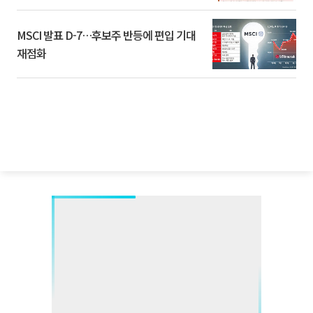
환]
MSCI 발표 D-7…후보주 반등에 편입 기대
재점화