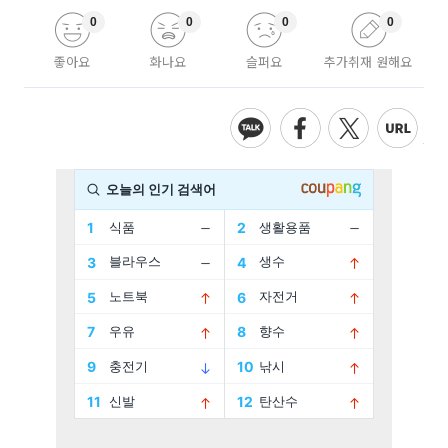
0
0
0
0
좋아요
화나요
슬퍼요
추가취재 원해요