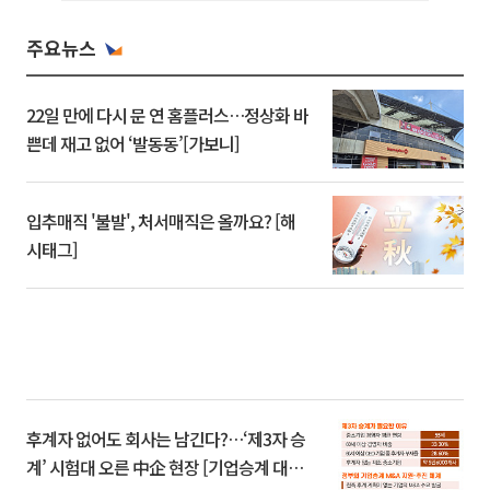
주요뉴스
22일 만에 다시 문 연 홈플러스…정상화 바
쁜데 재고 없어 ‘발동동’[가보니]
입추매직 '불발', 처서매직은 올까요? [해
시태그]
후계자 없어도 회사는 남긴다?…‘제3자 승
계’ 시험대 오른 中企 현장 [기업승계 대전