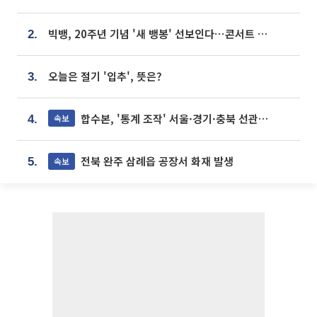
빅뱅, 20주년 기념 '새 뱅봉' 선보인다⋯콘서트 앞두고 팝업 개최
2.
오늘은 절기 '입추', 뜻은?
3.
합수본, '통계 조작' 서울·경기·충북 선관위 등 추가 압수수색
속보
4.
전북 완주 삼례읍 공장서 화재 발생
속보
5.