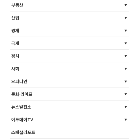
부동산
산업
경제
국제
정치
사회
오피니언
문화·라이프
뉴스발전소
이투데이TV
스페셜리포트