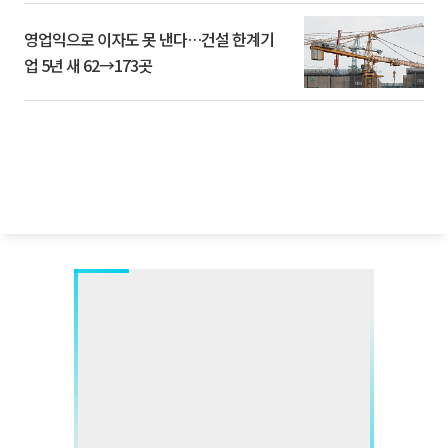
영업익으로 이자도 못 낸다…건설 한계기
업 5년 새 62→173곳