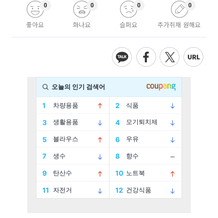
0
0
0
0
좋아요
화나요
슬퍼요
추가취재 원해요