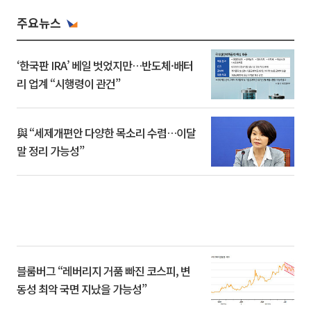
주요뉴스
‘한국판 IRA’ 베일 벗었지만…반도체·배터
리 업계 “시행령이 관건”
與 “세제개편안 다양한 목소리 수렴…이달
말 정리 가능성”
블룸버그 “레버리지 거품 빠진 코스피, 변
동성 최악 국면 지났을 가능성”