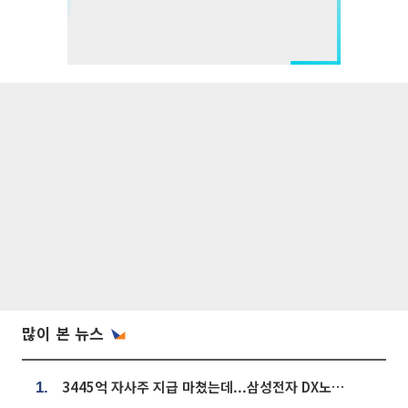
많이 본 뉴스
3445억 자사주 지급 마쳤는데...삼성전자 DX노조, 뒤늦은 '떼쓰기 집회'
1.