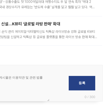
급'⋯상품수출도 첫 1000억달러대 여행수지도 두 달 연속 흑자 '역대 2
국내 경상수지가 유례없는 '반도체 수출' 날개를 달고 훨훨 날고 있다. 역대
경상수지 뿐 아니라 상반기 경상수지 흑자도 2000억달러에 근접하며 사상 최
신설…K뷰티 ‘글로벌 라방 판매’ 확대
터 손익 관리 에이피알·닥터멜락신도 틱톡샵 라이브방송 강화 글로벌 K뷰티
담팀을 신설하고 틱톡샵 등 글로벌 플랫폼을 통한 라이브 방송 판매 확대에
급하는 데서 한발 더 나아가 방송 기획과 상품 구성, 출연자 섭외, 손익
0 / 300