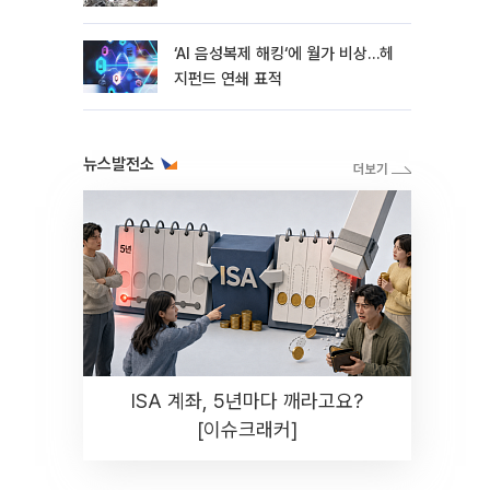
지연
‘AI 음성복제 해킹‘에 월가 비상…헤
지펀드 연쇄 표적
뉴스발전소
ISA 계좌, 5년마다 깨라고요?
[이슈크래커]