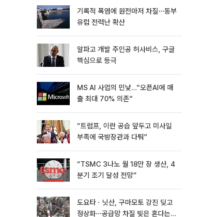
기록적 폭염에 원전마저 차질⋯동부
유럽 전력난 확산
알파고 개발 주인공 허사비스, 구글
핵심으로 등극
MS AI 사업의 민낯…“오픈AI에 매
출 최대 70% 의존”
“트럼프, 이란 공습 앞두고 미사일
부족에 국방장관과 다퉈”
“TSMC 3나노 월 18만 장 생산, 4
분기 조기 달성 전망”
도요타ㆍ닛산, 구마모토 강진 딪고
정상화⋯공급망 차질 빚은 혼다는