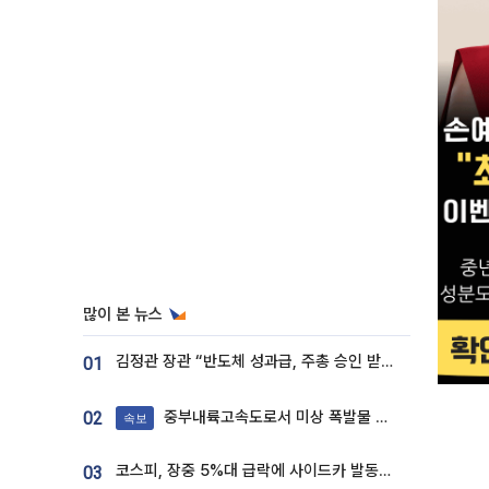
많이 본 뉴스
김정관 장관 “반도체 성과급, 주총 승인 받도록”…상법·자본시장법 개정 시사
01
중부내륙고속도로서 미상 폭발물 발견
02
속보
코스피, 장중 5%대 급락에 사이드카 발동…삼성·SK 동반 폭락
03