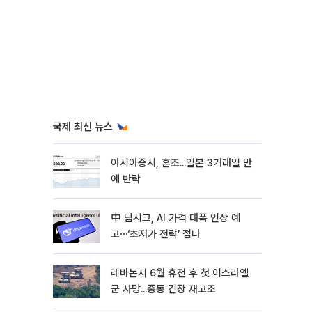
국제 최신 뉴스
아시아증시, 혼조...일본 3거래일 만
에 반락
中 딥시크, AI 가격 대폭 인상 예
고⋯‘초저가 전략’ 접나
레바논서 6월 휴전 후 첫 이스라엘
군 사망...중동 긴장 재고조