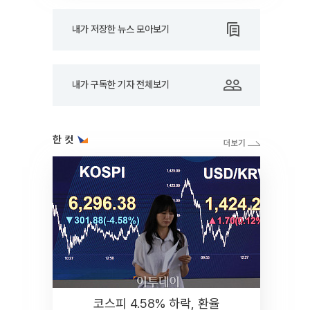
내가 저장한 뉴스 모아보기
내가 구독한 기자 전체보기
한 컷
코스피 4.58% 하락, 환율