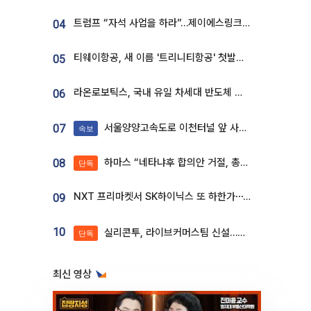
트럼프 “자석 사업을 하라”…제이에스링크, 비중국 영구자석 공급망 구축 속도
04
티웨이항공, 새 이름 '트리니티항공' 첫발…SSC 전략 본격화
05
라온로보틱스, 국내 유일 차세대 반도체 공정 로봇 개발 ‘고객사 테스트 진행’
06
서울양양고속도로 이천터널 앞 사고 발생
07
속보
하마스 “네타냐후 합의안 거절, 총선 앞두고 시간 끌기”
08
단독
NXT 프리마켓서 SK하이닉스 또 하한가⋯‘11주 거래’에 시초가 왜곡
09
10
실리콘투, 라이브커머스팀 신설…K뷰티 ‘글로벌 판매망’ 확대[K뷰티 라방戰]
단독
최신 영상