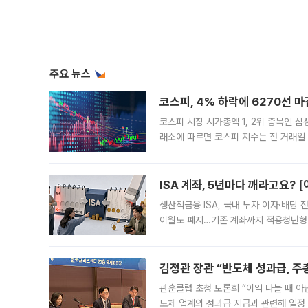
주요 뉴스
코스피, 4% 하락에 6270선 마
코스피 시장 시가총액 1, 2위 종목인 
래소에 따르면 코스피 지수는 전 거래일 대
1.81% 내린 6478.75에 출발한 코
다. 이날 오전
ISA 계좌, 5년마다 깨라고요? 
생산적금융 ISA, 국내 투자 이자·배당
이월도 폐지…기존 계좌까지 적용청년형 
는 5년마다 계좌를 해지하라는 건가요?”
편을
김정관 장관 “반도체 성과급, 
관훈클럽 초청 토론회 “이익 나눌 때 아
도체 업계의 성과급 지급과 관련해 일정