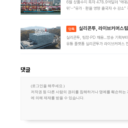
6월 상품수지 흑자 478.9억달러 '역대
위'⋯"유가ㆍ환율 영향 출국자 수 감소" 
급 수출 호조가 매달 이어지면서 6월 
대 기
실리콘투, 라이브커머스팀 
단독
실리콘투, 팀장·PD 채용…방송 기획부
유통 플랫폼 실리콘투가 라이브커머스 전
나섰다. 국내 화장품을 해외 유통망에 공
댓글