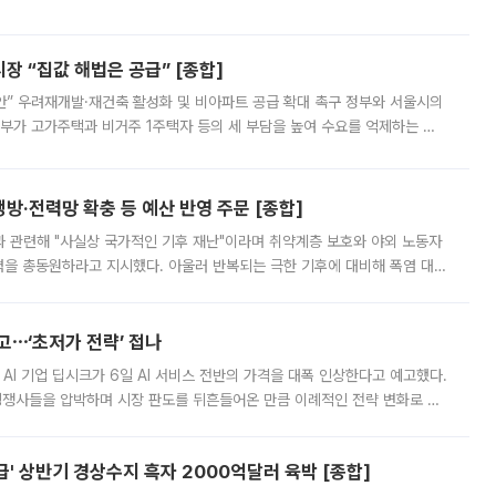
배구조와 주주권 강화 논의가 이어지는 가운데, 핵심 연구인력에 대한
 “집값 해법은 공급” [종합]
안” 우려재개발·재건축 활성화 및 비아파트 공급 확대 촉구 정부와 서울시의
정부가 고가주택과 비거주 1주택자 등의 세 부담을 높여 수요를 억제하는 카
키울 것이라며 세금이 아닌 공급이 근본적인 처방이라고 전면 반박했다.
방·전력망 확충 등 예산 반영 주문 [종합]
과 관련해 "사실상 국가적인 기후 재난"이라며 취약계층 보호와 야외 노동자
정력을 총동원하라고 지시했다. 아울러 반복되는 극한 기후에 대비해 폭염 대응
영하는 방안도 검토하라고 주문했다. 이 대통령은 이날 폭염·가뭄 대
예고⋯‘초저가 전략’ 접나
 AI 기업 딥시크가 6일 AI 서비스 전반의 가격을 대폭 인상한다고 예고했다.
 경쟁사들을 압박하며 시장 판도를 뒤흔들어온 만큼 이례적인 전략 변화로 평
 이날 공지를 통해 구체적인 인상 폭은 공개하지 않았지만 상당한 수
' 상반기 경상수지 흑자 2000억달러 육박 [종합]