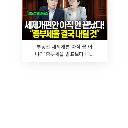
부동산 세제개편 아직 끝 아
냐? "종부세율 발표보다 내릴
것" 장기거주·양도세 전망 I 집
땅지성 I 김인만, 진미윤