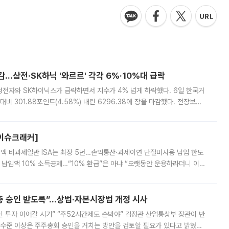
감…삼전·SK하닉 '와르르' 각각 6%·10%대 급락
삼성전자와 SK하이닉스가 급락하면서 지수가 4% 넘게 하락했다. 6일 한국거
비 301.88포인트(4.58%) 내린 6296.38에 장을 마감했다. 전장보다
스피는 장중 한때 6550.94까지 오르기도 했으나 6238.32까지 밀리기도 했
[이슈크래커]
 전액 비과세일반 ISA는 최장 5년…손익통산·과세이연 단절미사용 납입 한도
납입액 10% 소득공제…“10% 환급”은 아냐 “오랫동안 운용하라더니 이제
 ‘만능 절세 통장’으로 불리는 개인종합자산관리계좌(ISA)가 두 갈래로 개
주총 승인 받도록”…상법·자본시장법 개정 시사
닌 투자 이어갈 시기” “주52시간제도 손봐야” 김정관 산업통상부 장관이 반
 수준 이상은 주주총회 승인을 거치는 방안을 검토할 필요가 있다고 밝혔다.