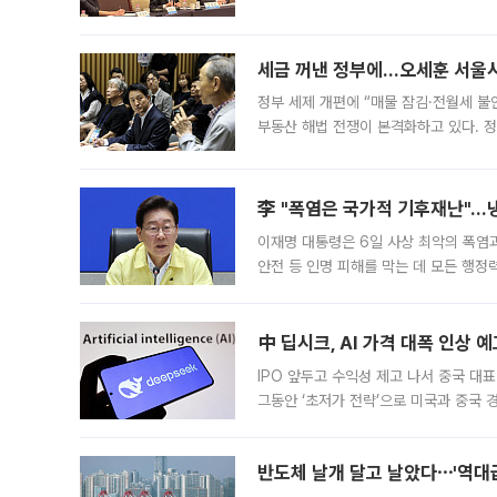
최근 상법·자본시장법 개정으로 기업 지
세금 꺼낸 정부에…오세훈 서울시장
정부 세제 개편에 “매물 잠김·전월세 불
부동산 해법 전쟁이 본격화하고 있다. 
드를 꺼내자 서울시는 전·월세 부담만 
李 "폭염은 국가적 기후재난"…냉
이재명 대통령은 6일 사상 최악의 폭염
안전 등 인명 피해를 막는 데 모든 행
인프라 확충 계획을 내년도 예산안에 반
中 딥시크, AI 가격 대폭 인상 
IPO 앞두고 수익성 제고 나서 중국 대표
그동안 ‘초저가 전략’으로 미국과 중국
가된다. 블룸버그통신에 따르면 딥시크는
반도체 날개 달고 날았다⋯'역대급