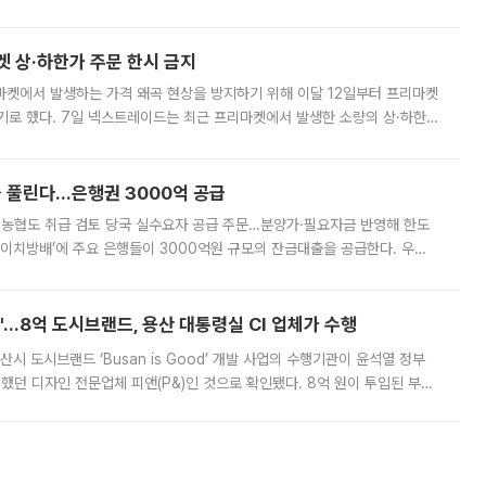
. 전국 대부분 지역에 폭염특보가 내려진 가운데 곳곳에서 39~40도 안팎
켓 상·하한가 주문 한시 금지
마켓에서 발생하는 가격 왜곡 현상을 방지하기 위해 이달 12일부터 프리마켓
기로 했다. 7일 넥스트레이드는 최근 프리마켓에서 발생한 소량의 상·하한
, 주문 오류로 인한 가격 급등락을 최소화하기 위한 비상 대응방안을 발표
 풀린다…은행권 3000억 공급
리·농협도 취급 검토 당국 실수요자 공급 주문…분양가·필요자금 반영해 한도
에이치방배’에 주요 은행들이 3000억원 규모의 잔금대출을 공급한다. 우리
하고 있어 향후 공급 규모가 늘어날 전망이다. 7일 금융권에 따르면 KB국
od'…8억 도시브랜드, 용산 대통령실 CI 업체가 수행
시 도시브랜드 ‘Busan is Good’ 개발 사업의 수행기관이 윤석열 정부
여했던 디자인 전문업체 피앤(P&)인 것으로 확인됐다. 8억 원이 투입된 부산
 부족과 디자인 정체성 논란에 휩싸였던 만큼, 사업 선정 과정과 결과물에