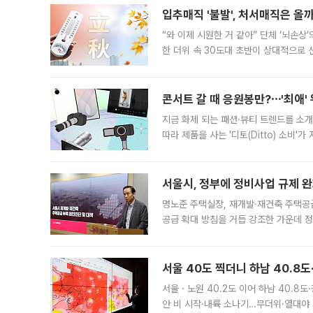
입추매직 '불발', 처서매직은 올
“와 이제 시원한 거 같아” 단체 ‘뇌손상
한 더위 속 30도대 초반이 상대적으로
지역에 있었습니다. 7월 말에는 서풍과
콘서트 갈 때 응원봉만?⋯'최애'
지금 화제 되는 패션·뷰티 트렌드를 소개
따라 제품을 사는 '디토(Ditto) 소비
어디일까요? 아이돌 콘서트 시작을 기다
서울시, 정부에 정비사업 규제 완화
명노준 주택실장, 재개발·재건축 주택공
공급 확대 방침을 거듭 강조한 가운데 정
면 반박하고 나섰다. 명노준 서울시 주택
서울 40도 찍더니 하남 40.8도
서울ㆍ노원 40.2도 이어 하남 40.8도
안 비 시작·내륙 소나기…무더위·열대야 