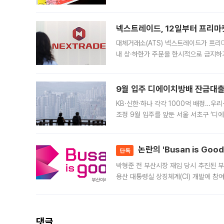
에서도 40도를 웃도는 기온이 관측됐다
의 극심한
넥스트레이드, 12일부터 프리마
대체거래소(ATS) 넥스트레이드가 프리
내 상·하한가 주문을 한시적으로 금지하
가 체결 사례와 관련해 설명자료를 내고
9월 입주 디에이치방배 잔금대출
KB·신한·하나 각각 1000억 배정…우
조정 9월 입주를 앞둔 서울 서초구 ‘디
은행과 NH농협은행도 대출 취급을 검토
민은행
논란의 'Busan is Go
단독
박형준 전 부산시장 재임 당시 추진된 부산
용산 대통령실 상징체계(CI) 개발에 참
도시브랜드 사업이 공개 이후 시민 공감
댓글