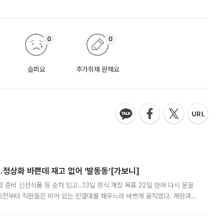
0
0
슬퍼요
추가취재 원해요
…정상화 바쁜데 재고 없어 ‘발동동’[가보니]
준비 신선식품 등 순차 입고…13일 정식 개장 목표 22일 만에 다시 문을
오전부터 직원들은 비어 있는 진열대를 채우느라 바쁘게 움직였다. 계란과
리를 잡기 시작했지만, 매장 곳곳엔 여전히 텅 빈 매대가 먼저 눈에 들어왔