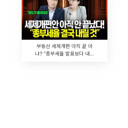
부동산 세제개편 아직 끝 아
냐? "종부세율 발표보다 내릴
것" 장기거주·양도세 전망 I 집
땅지성 I 김인만, 진미윤