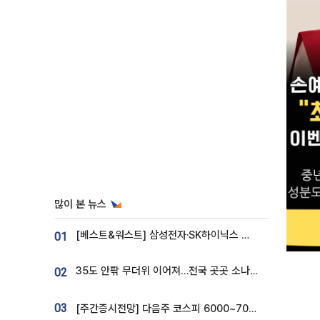
많이 본 뉴스
[베스트&워스트] 삼성전자·SK하이닉스 밀린 한 주…상상인증권은 85% 급등
01
35도 안팎 무더위 이어져…전국 곳곳 소나기 [오늘 날씨]
02
03
[주간증시전망] 다음주 코스피 6000~7000⋯“外人 수급은 정책이 변수”