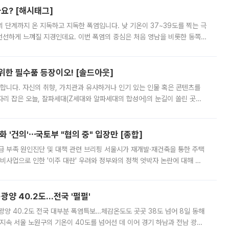
까요? [해시태그]
’의 단계까지 온 지독하고 지독한 폭염입니다. 낮 기온이 37~39도를 찍는 극
 선선하게 느껴질 지경인데요. 이번 폭염의 중심은 처음 영남을 비롯한 동쪽
 북서풍이 산맥을 넘어 영남 쪽으로 내려오면서 뜨겁고 건조해졌는데요.
 위한 필수품 등장이오! [솔드아웃]
합니다. 자신의 취향, 가치관과 유사하거나 인기 있는 인물 혹은 콘텐츠를
'가 자리 잡은 오늘, 잘파세대(Z세대와 알파세대의 합성어)의 눈길이 쏠린 곳은
리는 공연장. 응원봉만큼이나 눈에 띄는 게 있습니다. 공연이 시작되기
 '건의'⋯국토부 "협의 중" 입장만 [종합]
급 부족 원인진단 및 대책 관련 브리핑 서울시가 재개발·재건축을 통한 주택
비사업으로 인한 '이주 대란' 우려와 정부와의 정책 엇박자 논란에 대해 정
실장은 2031년까지 31만 가구 착공 목표에 차질이 없다는 입장이나,
·광양 40.2도…전국 '펄펄'
·광양 40.2도 전국 대부분 폭염특보…체감온도도 곳곳 38도 넘어 8일 동해
지속 서울 노원구의 기온이 40도를 넘어선 데 이어 경기 하남과 전남 광양