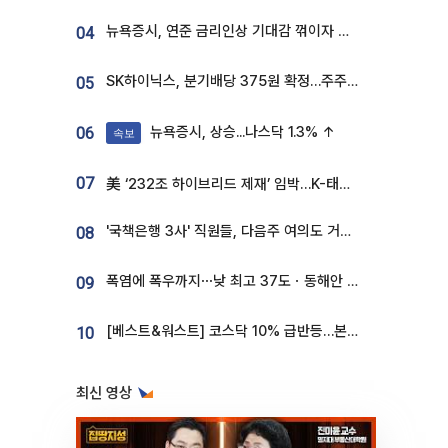
뉴욕증시, 연준 금리인상 기대감 꺾이자 상승...S&P500 사상 최고치 [종합]
04
SK하이닉스, 분기배당 375원 확정…주주환원책 9월로 앞당겨 발표
05
뉴욕증시, 상승...나스닥 1.3% ↑
06
속보
07
美 ‘232조 하이브리드 제재’ 임박…K-태양광, 불확실성 털고 날개 다나
'국책은행 3사' 직원들, 다음주 여의도 거리 나서는 까닭은
08
폭염에 폭우까지⋯낮 최고 37도ㆍ동해안 강한 비 [날씨]
09
[베스트&워스트] 코스닥 10% 급반등…본느, 최대주주 변경 기대에 270% 폭등
10
최신 영상