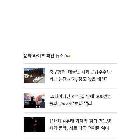
문화·라이프 최신 뉴스
축구협회, 대국민 사과…"압수수색·
카드 논란 사죄, 강도 높은 쇄신"
‘스파이더맨 4’ 11일 만에 500만명
돌파…‘왕사남’보다 빨라
[신간] 김유태 기자의 '밤과 책'…영
화와 문학, 서로 다른 언어를 읽다