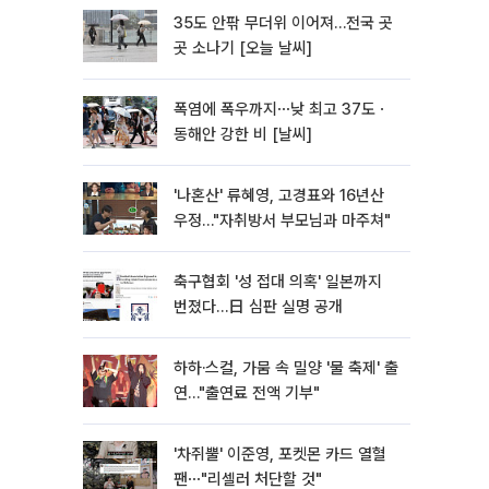
35도 안팎 무더위 이어져…전국 곳
곳 소나기 [오늘 날씨]
폭염에 폭우까지⋯낮 최고 37도ㆍ
동해안 강한 비 [날씨]
'나혼산' 류혜영, 고경표와 16년산
우정…"자취방서 부모님과 마주쳐"
축구협회 '성 접대 의혹' 일본까지
번졌다…日 심판 실명 공개
하하·스컬, 가뭄 속 밀양 '물 축제' 출
연…"출연료 전액 기부"
'차쥐뿔' 이준영, 포켓몬 카드 열혈
팬⋯"리셀러 처단할 것"