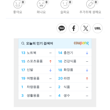
0
0
0
0
좋아요
화나요
슬퍼요
추가취재 원해요