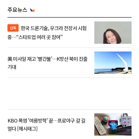
주요뉴스
한국 드론기술, 우크라 전장서 시험
단독
중…“스타트업 여러 곳 참여”
美 미사일 재고 ‘빨간불’…K방산 북미 진출
기대
KBO 폭염 '여름방학' 끝…프로야구 갈 길
멀다 [해시태그]