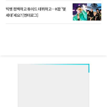
빅뱅 컴백하고 튜이드 데뷔하고⋯K팝 '몇
세대'세요? [엔터로그]