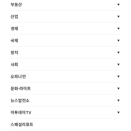
부동산
산업
경제
국제
정치
사회
오피니언
문화·라이프
뉴스발전소
이투데이TV
스페셜리포트