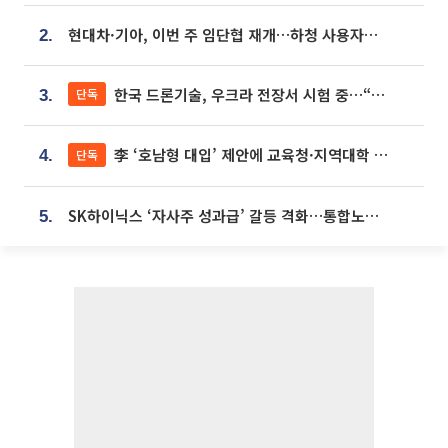
현대차·기아, 이번 주 임단협 재개…하청 사용자성 재심도 ‘변수’
2.
한국 드론기술, 우크라 전장서 시험 중…“스타트업 여러 곳 참여”
단독
3.
李 ‘호남형 대입’ 제안에 교육청·지역대학 서·논술형 입시 연계 '착수'
단독
4.
SK하이닉스 ‘자사주 성과급’ 갈등 격화…통합노조 출범 움직임
5.