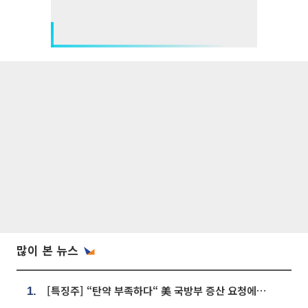
많이 본 뉴스
[특징주] “탄약 부족하다“ 美 국방부 증산 요청에⋯국내 방산주 급등세
1.