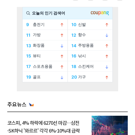
주요뉴스
코스피, 4% 하락에 6270선 마감…삼전
·SK하닉 '와르르' 각각 6%·10%대 급락