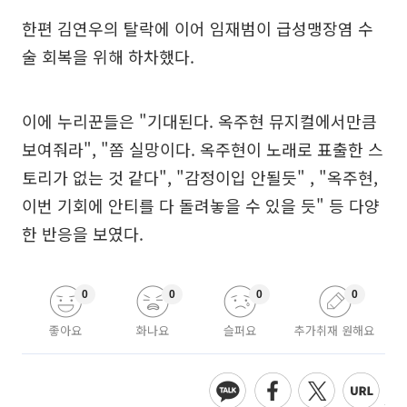
한편 김연우의 탈락에 이어 임재범이 급성맹장염 수
술 회복을 위해 하차했다.
이에 누리꾼들은 "기대된다. 옥주현 뮤지컬에서만큼
보여줘라", "쫌 실망이다. 옥주현이 노래로 표출한 스
토리가 없는 것 같다", "감정이입 안될듯" , "옥주현,
이번 기회에 안티를 다 돌려놓을 수 있을 듯" 등 다양
한 반응을 보였다.
0
0
0
0
좋아요
화나요
슬퍼요
추가취재 원해요