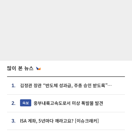
많이 본 뉴스
김정관 장관 “반도체 성과급, 주총 승인 받도록”…상법·자본시장법 개정 시사
1.
중부내륙고속도로서 미상 폭발물 발견
속보
2.
ISA 계좌, 5년마다 깨라고요? [이슈크래커]
3.