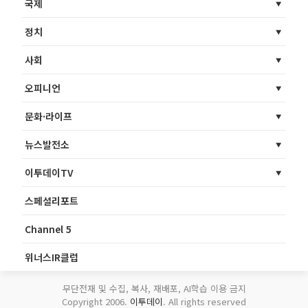
국제
정치
사회
오피니언
문화·라이프
뉴스발전소
이투데이TV
스페셜리포트
Channel 5
위너스IR클럽
무단전재 및 수집, 복사, 재배포, AI학습 이용 금지
Copyright 2006.
이투데이
. All rights reserved