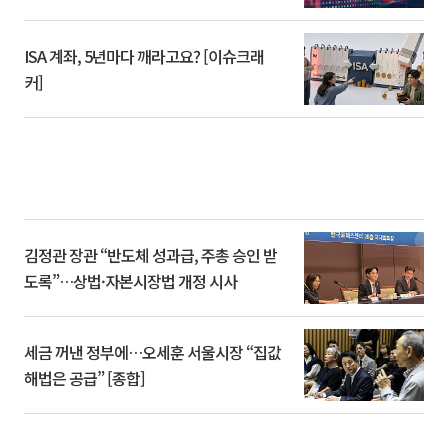
ISA 계좌, 5년마다 깨라고요? [이슈크래
커]
김정관 장관 “반도체 성과급, 주총 승인 받
도록”…상법·자본시장법 개정 시사
세금 꺼낸 정부에…오세훈 서울시장 “집값
해법은 공급” [종합]