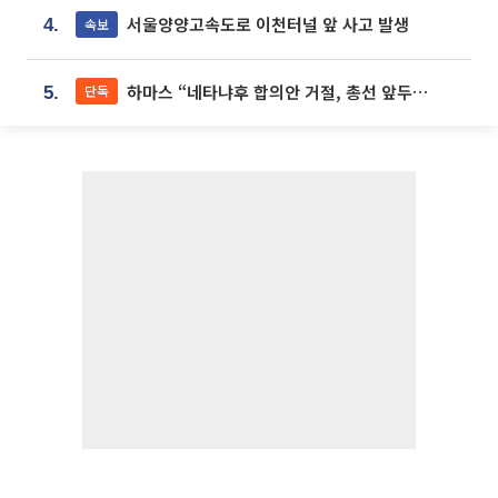
서울양양고속도로 이천터널 앞 사고 발생
속보
4.
하마스 “네타냐후 합의안 거절, 총선 앞두고 시간 끌기”
단독
5.