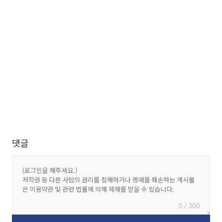
댓글
0 / 300