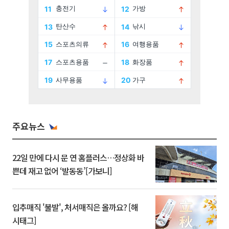
주요뉴스
22일 만에 다시 문 연 홈플러스…정상화 바
쁜데 재고 없어 ‘발동동’[가보니]
입추매직 '불발', 처서매직은 올까요? [해
시태그]