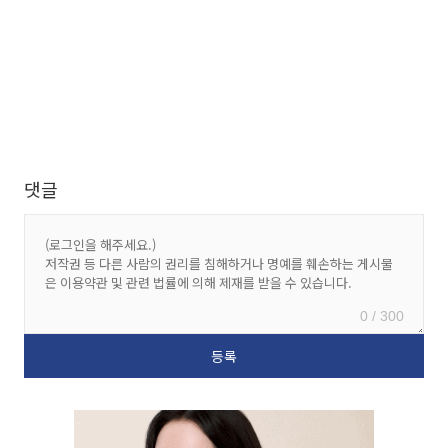
댓글
0 / 300