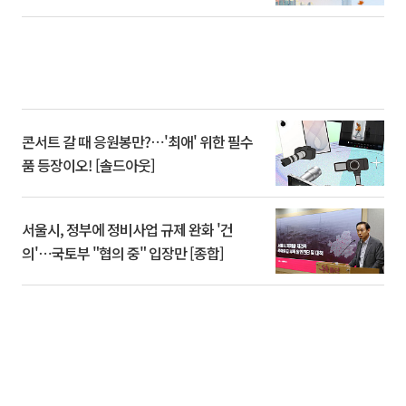
콘서트 갈 때 응원봉만?⋯'최애' 위한 필수
품 등장이오! [솔드아웃]
서울시, 정부에 정비사업 규제 완화 '건
의'⋯국토부 "협의 중" 입장만 [종합]