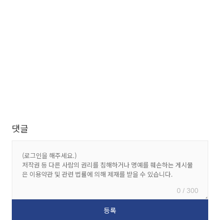
댓글
0 / 300