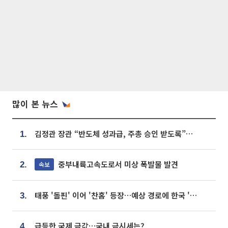
많이 본 뉴스
김정관 장관 “반도체 성과급, 주총 승인 받도록”…상법·자본시장법 개정 시사
1.
중부내륙고속도로서 미상 폭발물 발견
속보
2.
태풍 '돌핀' 이어 '찬홈' 등장…예상 경로에 한국 '한숨'
3.
급등한 국제 금값…국내 금시세는?
4.