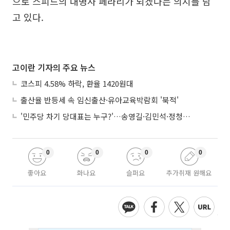
으로 스피드의 대명사 페라리가 되겠다는 의지를 담
고 있다.
고이란 기자의 주요 뉴스
코스피 4.58% 하락, 환율 1420원대
출산율 반등세 속 임신출산·유아교육박람회 '북적'
'민주당 차기 당대표는 누구?'…송영길·김민석·정청래 토론회
0
0
0
0
좋아요
화나요
슬퍼요
추가취재 원해요