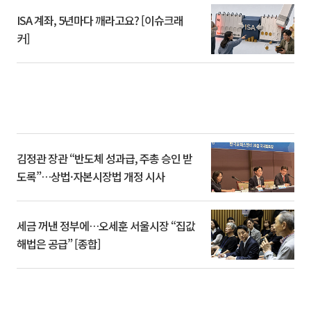
ISA 계좌, 5년마다 깨라고요? [이슈크래
커]
김정관 장관 “반도체 성과급, 주총 승인 받
도록”…상법·자본시장법 개정 시사
세금 꺼낸 정부에…오세훈 서울시장 “집값
해법은 공급” [종합]