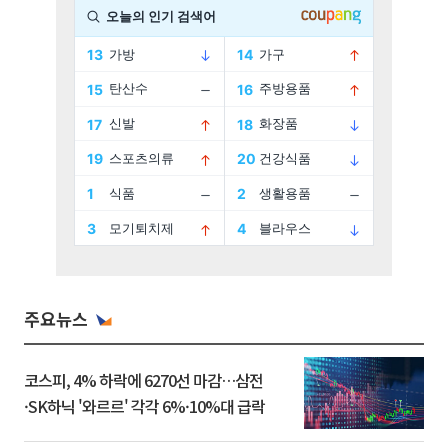
주요뉴스
코스피, 4% 하락에 6270선 마감…삼전
·SK하닉 '와르르' 각각 6%·10%대 급락