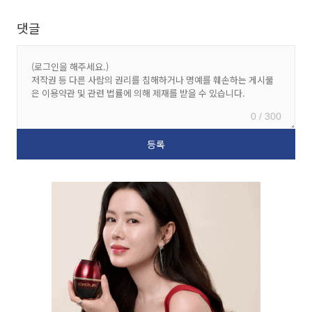
댓글
0 / 300