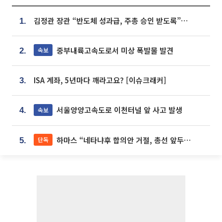
김정관 장관 “반도체 성과급, 주총 승인 받도록”…상법·자본시장법 개정 시사
1.
중부내륙고속도로서 미상 폭발물 발견
속보
2.
ISA 계좌, 5년마다 깨라고요? [이슈크래커]
3.
서울양양고속도로 이천터널 앞 사고 발생
속보
4.
하마스 “네타냐후 합의안 거절, 총선 앞두고 시간 끌기”
단독
5.