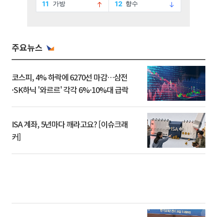
주요뉴스
코스피, 4% 하락에 6270선 마감…삼전
·SK하닉 '와르르' 각각 6%·10%대 급락
ISA 계좌, 5년마다 깨라고요? [이슈크래
커]