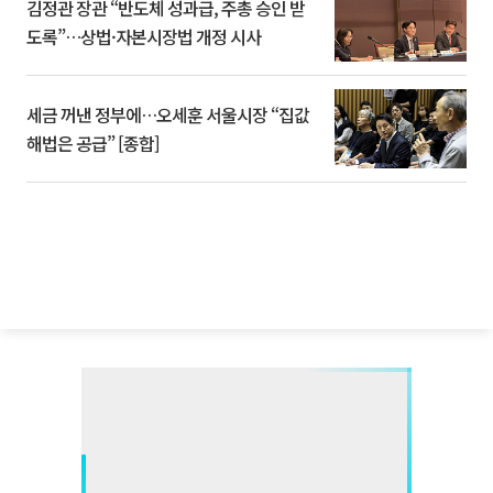
김정관 장관 “반도체 성과급, 주총 승인 받
도록”…상법·자본시장법 개정 시사
세금 꺼낸 정부에…오세훈 서울시장 “집값
해법은 공급” [종합]