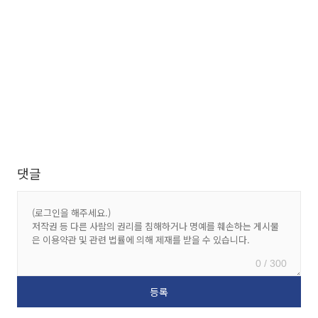
댓글
0 / 300