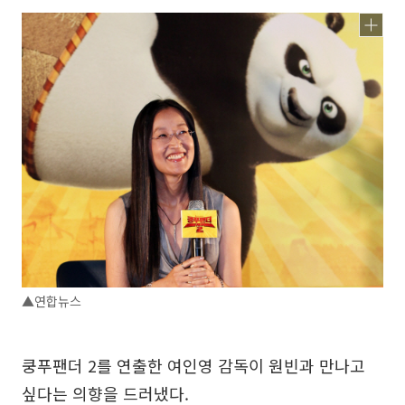
▲연합뉴스
쿵푸팬더 2를 연출한 여인영 감독이 원빈과 만나고
싶다는 의향을 드러냈다.