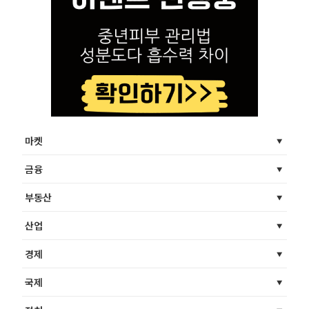
마켓
금융
부동산
산업
경제
국제