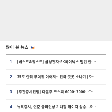
많이 본 뉴스
[베스트&워스트] 삼성전자·SK하이닉스 밀린 한 주…상상인증권은 85% 급등
1.
35도 안팎 무더위 이어져…전국 곳곳 소나기 [오늘 날씨]
2.
[주간증시전망] 다음주 코스피 6000~7000⋯“外人 수급은 정책이 변수”
3.
뉴욕증시, 연준 금리인상 기대감 꺾이자 상승...S&P500 사상 최고치 [종합]
4.