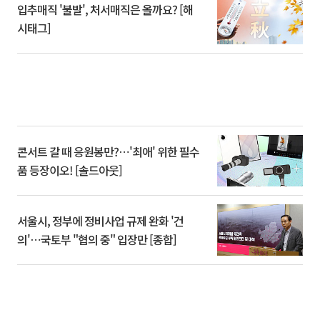
입추매직 '불발', 처서매직은 올까요? [해
시태그]
콘서트 갈 때 응원봉만?⋯'최애' 위한 필수
품 등장이오! [솔드아웃]
서울시, 정부에 정비사업 규제 완화 '건
의'⋯국토부 "협의 중" 입장만 [종합]