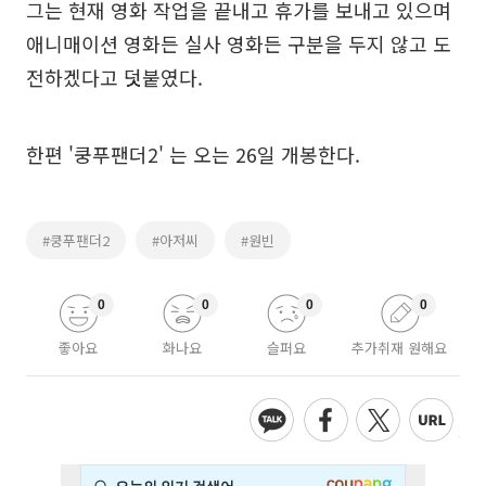
그는 현재 영화 작업을 끝내고 휴가를 보내고 있으며
애니매이션 영화든 실사 영화든 구분을 두지 않고 도
전하겠다고 덧붙였다.
한편 '쿵푸팬더2' 는 오는 26일 개봉한다.
#쿵푸팬더2
#아저씨
#원빈
0
0
0
0
좋아요
화나요
슬퍼요
추가취재 원해요