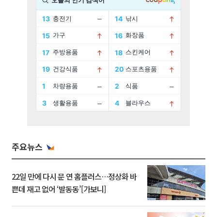
주요뉴스
22일 만에 다시 문 연 홈플러스…정상화 바
쁜데 재고 없어 ‘발동동’[가보니]