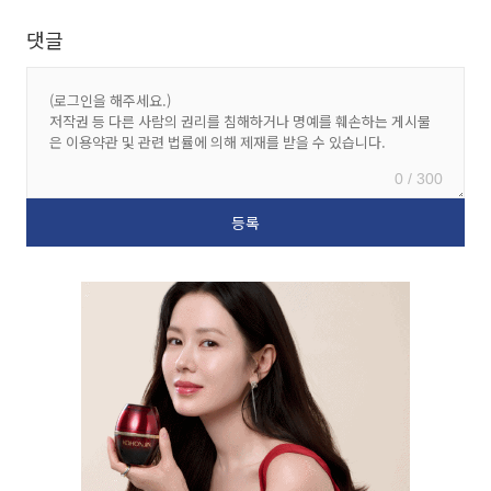
댓글
0 / 300