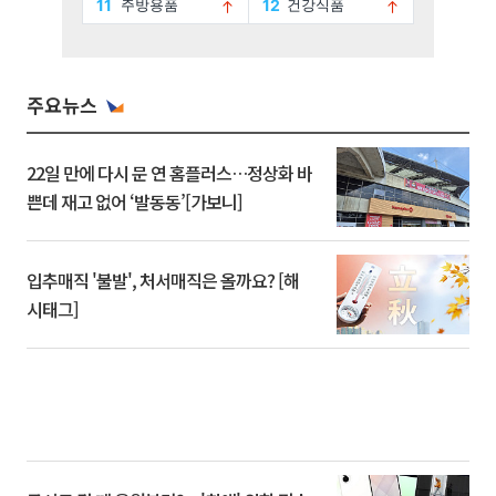
주요뉴스
22일 만에 다시 문 연 홈플러스…정상화 바
쁜데 재고 없어 ‘발동동’[가보니]
입추매직 '불발', 처서매직은 올까요? [해
시태그]