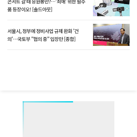
콘서트 갈 때 응원봉만?⋯'최애' 위한 필수
품 등장이오! [솔드아웃]
서울시, 정부에 정비사업 규제 완화 '건
의'⋯국토부 "협의 중" 입장만 [종합]