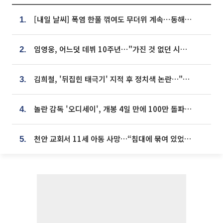
[내일 날씨] 폭염 한풀 꺾여도 무더위 계속⋯동해안 이틀 연속 비
1.
임영웅, 어느덧 데뷔 10주년⋯"가진 것 없던 시절, 내 앞엔 20명의 팬뿐"
2.
김희철, '뒤집힌 태극기' 지적 후 정치색 논란…"좌우 떠나 우리나라 국기"
3.
놀란 감독 '오디세이', 개봉 4일 만에 100만 돌파⋯'왕사남' 보다 빠르다
4.
천안 교회서 11세 아동 사망…“침대에 묶여 있었다” 진술 확보
5.