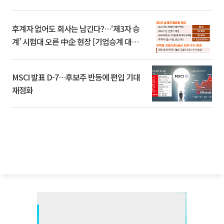
후계자 없어도 회사는 남긴다?…‘제3자 승
계’ 시험대 오른 中企 현장 [기업승계 대전
환]
MSCI 발표 D-7…후보주 반등에 편입 기대
재점화