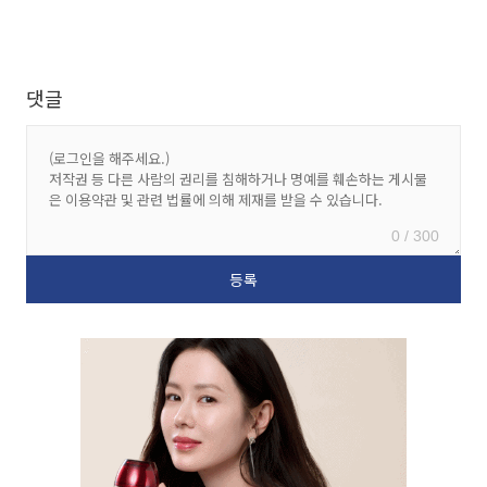
댓글
0 / 300