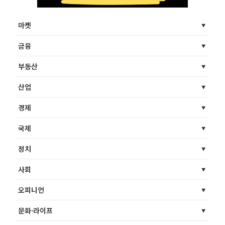
마켓
금융
부동산
산업
경제
국제
정치
사회
오피니언
문화·라이프