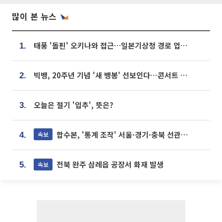
많이 본 뉴스
태풍 '돌핀' 오키나와 접근…일본기상청 경로 업데이트
1.
빅뱅, 20주년 기념 '새 뱅봉' 선보인다⋯콘서트 앞두고 팝업 개최
2.
오늘은 절기 '입추', 뜻은?
3.
합수본, '통계 조작' 서울·경기·충북 선관위 등 추가 압수수색
속보
4.
전북 완주 삼례읍 공장서 화재 발생
속보
5.