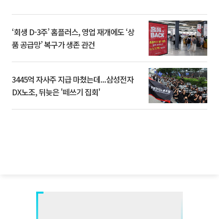
‘회생 D-3주’ 홈플러스, 영업 재개에도 ‘상
품 공급망’ 복구가 생존 관건
3445억 자사주 지급 마쳤는데...삼성전자
DX노조, 뒤늦은 '떼쓰기 집회'