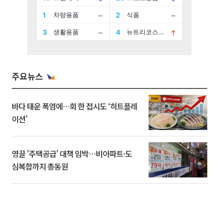
주요뉴스
바다 태운 폭염에…회 한 접시도 ‘히트플레
이션’
영끌 '주택공급' 대책 임박⋯비아파트·도
심복합까지 총동원