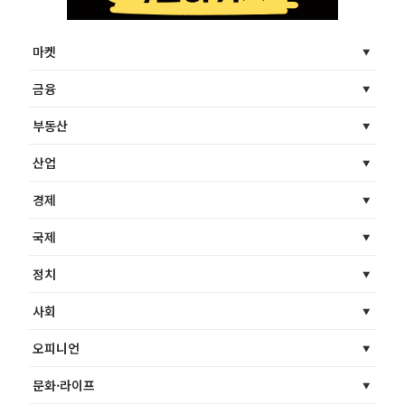
마켓
금융
부동산
산업
경제
국제
정치
사회
오피니언
문화·라이프