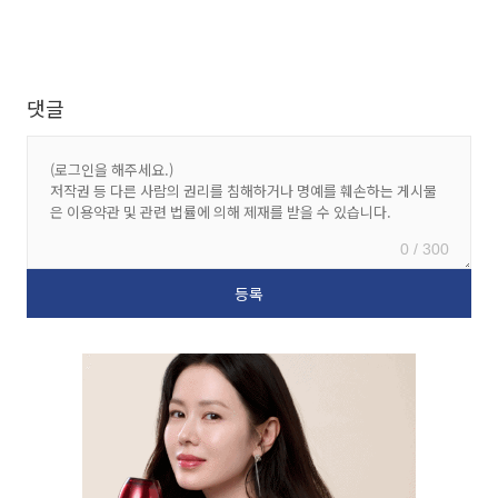
댓글
0 / 300