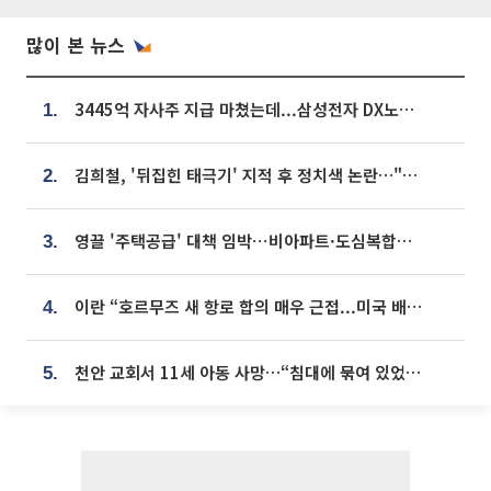
많이 본 뉴스
3445억 자사주 지급 마쳤는데...삼성전자 DX노조, 뒤늦은 '떼쓰기 집회'
1.
김희철, '뒤집힌 태극기' 지적 후 정치색 논란…"좌우 떠나 우리나라 국기"
2.
영끌 '주택공급' 대책 임박⋯비아파트·도심복합까지 총동원
3.
이란 “호르무즈 새 항로 합의 매우 근접...미국 배상 먼저”
4.
천안 교회서 11세 아동 사망…“침대에 묶여 있었다” 진술 확보
5.