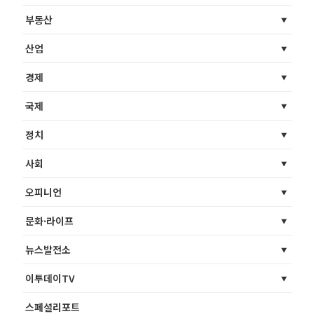
부동산
산업
경제
국제
정치
사회
오피니언
문화·라이프
뉴스발전소
이투데이TV
스페셜리포트