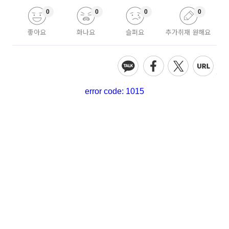
0
0
0
0
좋아요
화나요
슬퍼요
추가취재 원해요