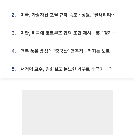
미국, 가상자산 포괄 규제 속도…상원, ‘클래리티법’ 9월 절차투표 추진
2.
이란, 미국에 호르무즈 합의 조건 제시…美 “경기 아직 안 끝나” [종합]
3.
맥북 품은 삼성에 ‘중국산’ 맹추격⋯커지는 노트북 OLED 시장
4.
서경덕 교수, 김희철도 분노한 거꾸로 태극기⋯"엉터리는 아냐, 아쉬울 뿐"
5.