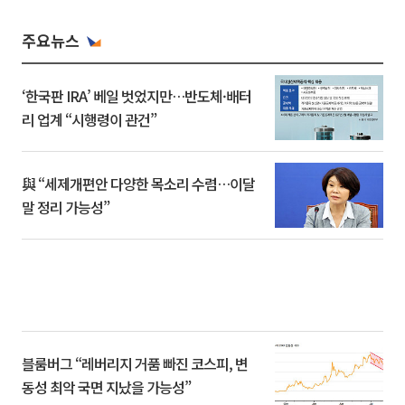
주요뉴스
‘한국판 IRA’ 베일 벗었지만…반도체·배터
리 업계 “시행령이 관건”
與 “세제개편안 다양한 목소리 수렴…이달
말 정리 가능성”
블룸버그 “레버리지 거품 빠진 코스피, 변
동성 최악 국면 지났을 가능성”