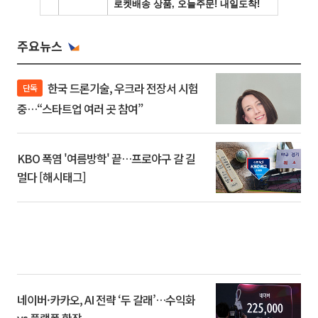
주요뉴스
한국 드론기술, 우크라 전장서 시험
단독
중…“스타트업 여러 곳 참여”
KBO 폭염 '여름방학' 끝…프로야구 갈 길
멀다 [해시태그]
네이버·카카오, AI 전략 ‘두 갈래’…수익화