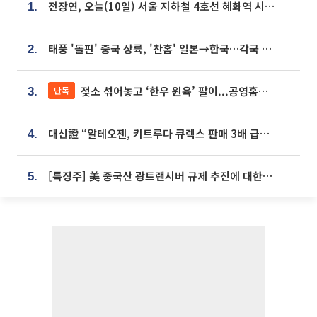
전장연, 오늘(10일) 서울 지하철 4호선 혜화역 시위…1호선 용산역 무정차
1.
태풍 '돌핀' 중국 상륙, '찬홈' 일본→한국…각국 기상청 예상 경로는?
2.
젖소 섞어놓고 ‘한우 원육’ 팔이...공영홈쇼핑 표기·검증 구멍
단독
3.
대신證 “알테오젠, 키트루다 큐렉스 판매 3배 급증…목표가 41만원 상향”
4.
[특징주] 美 중국산 광트랜시버 규제 추진에 대한광통신 등 광통신株 강세
5.