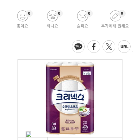
0
0
0
0
좋아요
화나요
슬퍼요
추가취재 원해요