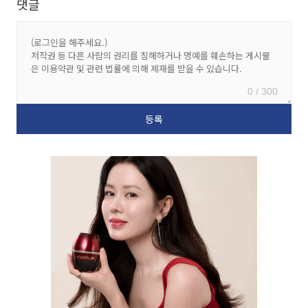
댓글
0 / 300