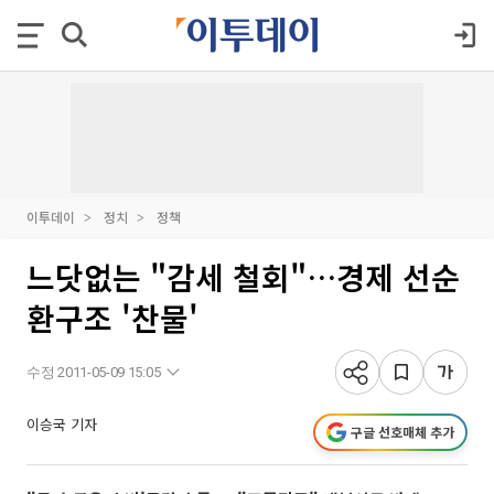
이투데이
정치
정책
느닷없는 "감세 철회"…경제 선순
환구조 '찬물'
수정 2011-05-09 15:05
이승국 기자
구글 선호매체 추가