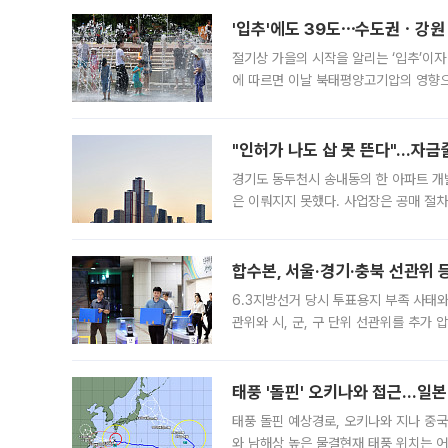
'입추'에도 39도⋯수도권ㆍ강원
절기상 가을의 시작을 알리는 ‘입추’이자
에 따르면 이날 북태평양고기압의 영향으
도, 낮 최고기온은 31~39도로, 전국
"인허가 나도 삽 못 뜬다"…자금
경기도 동두천시 송내동의 한 아파트 개
은 이뤄지지 못했다. 사업장은 공매 절차
3차 공매까지 진행됐으나 모두 유찰됐다.
후
합수본, 서울·경기·충북 선관위 등
6.3지방선거 당시 투표용지 부족 사태
관위와 시, 군, 구 단위 선관위를 추가
부(김태훈 서울중앙지검 3차장검사)는 
태풍 '돌핀' 오키나와 접근…일
태풍 돌핀 예상경로, 오키나와 지나 중
와 남해상 높은 물결현재 태풍 위치는 어