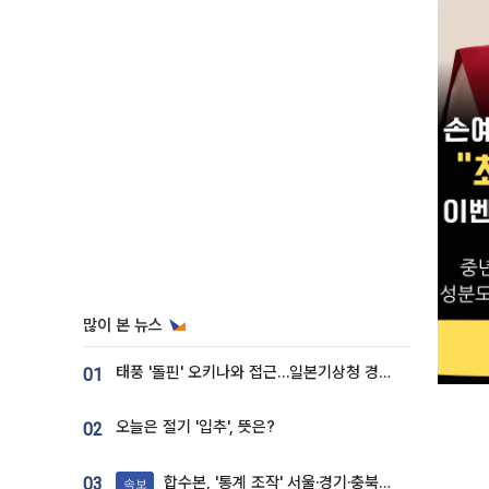
많이 본 뉴스
태풍 '돌핀' 오키나와 접근…일본기상청 경로 업데이트
01
오늘은 절기 '입추', 뜻은?
02
합수본, '통계 조작' 서울·경기·충북 선관위 등 추가 압수수색
03
속보