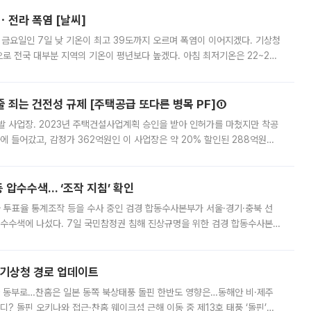
ㆍ전라 폭염 [날씨]
 금요일인 7일 낮 기온이 최고 39도까지 오르며 폭염이 이어지겠다. 기상청
로 전국 대부분 지역의 기온이 평년보다 높겠다. 아침 최저기온은 22~27
 대부분 지역에 폭염특보가 발효된 가운데 최고체감온도는 35도 안팎까지 올라
줄 죄는 건전성 규제 [주택공급 또다른 병목 PF]①
발 사업장. 2023년 주택건설사업계획 승인을 받아 인허가를 마쳤지만 착공
에 들어갔고, 감정가 362억원인 이 사업장은 약 20% 할인된 288억원에
 현재는 4차 공매를 위한 조건 협의가 진행 중이다. 수도권의 주요 주거 배
 압수수색… ‘조작 지침’ 확인
와 투표율 통계조작 등을 수사 중인 검경 합동수사본부가 서울·경기·충북 선
 압수수색에 나섰다. 7일 국민참정권 침해 진상규명을 위한 검경 합동수사본
추가 증거 확보를 위해 중앙선관위, 서울시·경기도·충청북도 선관위, 김포시
본기상청 경로 업데이트
국 동부로…찬홈은 일본 동쪽 북상태풍 돌핀 한반도 영향은…동해안 비·제주
디? 돌핀 오키나와 접근·찬홈 웨이크섬 근해 이동 중 제13호 태풍 ‘돌핀’이