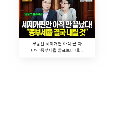
부동산 세제개편 아직 끝 아
냐? "종부세율 발표보다 내릴
것" 장기거주·양도세 전망 I 집
땅지성 I 김인만, 진미윤