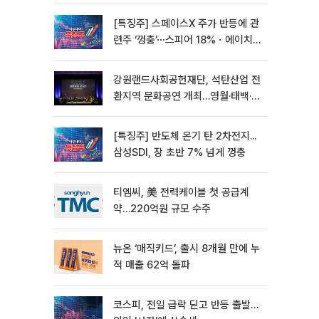
[특징주] 스페이스X 주가 반등에 관
련주 ‘껑충’⋯스피어 18%ㆍ에이치
브이엠 12%↑
강원랜드사회공헌재단, 석탄산업 전
환지역 문화공연 개최…영월·태백·삼
척서 3회
[특징주] 반도체 온기 탄 2차전지...
삼성SDI, 장 초반 7% 넘게 껑충
티엠씨, 美 전력케이블 첫 공급계
약…220억원 규모 수주
뉴온 ‘매직키드’, 출시 8개월 만에 누
적 매출 62억 돌파
코스피, 전일 급락 딛고 반등 출발…