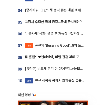
[증시키워드] 반도체 충격 뚫은 개별 호재...포스코퓨처엠·에코프로·한화솔루션 '눈길'
04
고점서 후퇴한 국제 금값…국내 금시세는?
05
‘나솔사계’ 국화, 결별 후 재등장⋯첫인상 투표 휩쓸고 ‘인기녀’ 등극
06
논란의 'Busan is Good'…8억 도시브랜드, 용산 대통령실 CI 업체가 수행
07
단독
톰 홀랜드♥젠데이아, 비밀 결혼 파티 포착⋯호텔 대관비만 9억
08
[특징주] 반도체 온기 탄 2차전지...삼성SDI, 장 초반 7% 넘게 껑충
09
안산 성곡동 공장서 화학물질 유출 사고 발생
10
속보
최신 영상