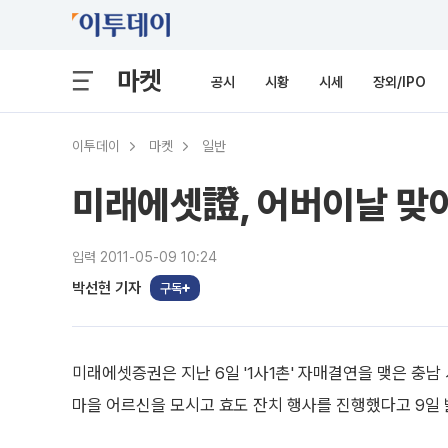
마켓
공시
시황
시세
장외/IPO
이투데이
마켓
일반
미래에셋證, 어버이날 맞아
입력 2011-05-09 10:24
박선현 기자
구독
미래에셋증권은 지난 6일 '1사1촌' 자매결연을 맺은 충
마을 어르신을 모시고 효도 잔치 행사를 진행했다고 9일 