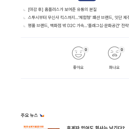
[마감 후] 홈플러스가 보여준 유통의 본질
스투시부터 무신사 킥스까지…‘체험형’ 패션 브랜드, 잇단 제
명품 브랜드, 백화점 밖 D2C 가속…‘플래그십·문화공간’ 전략
0
0
좋아요
화나요
주요 뉴스
후계자 없어도 회사는 남긴다?…‘