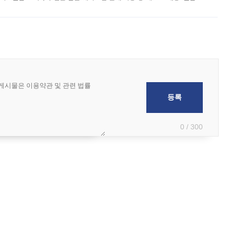
 아마미 지방에 접근하고 있다. 돌핀은 오키나와 부근을 지난 뒤 동중국해
0 / 300