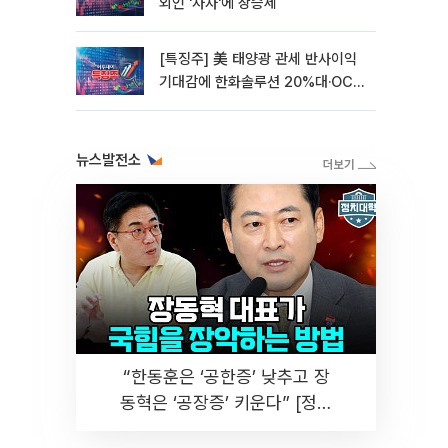
외인 '사자'에 상승세
[특징주] 美 태양광 관세 반사이익
기대감에 한화솔루션 20%대·OCI
홀딩스 14%대 급등
뉴스발전소
“한동훈은 ‘공한증’ 낮추고 장
동혁은 ‘공장증’ 키운다” [정치
대학]