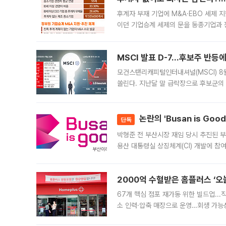
후계자 부재 기업에 M&A·EBO 세제 
이던 기업승계 세제의 문을 동종기업과 
대신 M&A나 임직원 인수(EBO)를 통
늘
MSCI 발표 D-7…후보주 반등
모건스탠리캐피털인터내셔널(MSCI) 8
쏠린다. 지난달 말 급락장으로 후보군의
가능성과 지수 추종 자금 유입 기대가 
논란의 'Busan is Go
단독
박형준 전 부산시장 재임 당시 추진된 부산
용산 대통령실 상징체계(CI) 개발에 참
도시브랜드 사업이 공개 이후 시민 공감
2000억 수혈받은 홈플러스 ‘오늘
67개 핵심 점포 재가동 위한 빌드업..
소 인력·압축 매장으로 운영…회생 가능성
영업을 시작한다. 핵심 점포 67개에는 