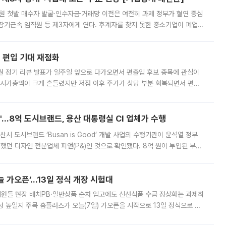
지원 첫발 매수자 발굴·인수자금·거래망 이전은 여전히 과제 정부가 혈연 중심
장기근속 임직원 등 제3자에게 연다. 후계자를 찾지 못한 중소기업이 폐업
해 기술과 일자리를 남기도록 하겠다는 취지다. 다만 세금 감면만으로 거래를
에 편입 기대 재점화
월 정기 리뷰 발표가 일주일 앞으로 다가오면서 편출입 후보 종목에 관심이
 시가총액이 크게 흔들렸지만 저점 이후 주가가 상당 부분 회복되면서 편입
다시 부각되고 있다. 7일 금융투자업계에 따르면 MSCI는 한국시간으로 오는
od'…8억 도시브랜드, 용산 대통령실 CI 업체가 수행
시 도시브랜드 ‘Busan is Good’ 개발 사업의 수행기관이 윤석열 정부
여했던 디자인 전문업체 피앤(P&)인 것으로 확인됐다. 8억 원이 투입된 부산
 부족과 디자인 정체성 논란에 휩싸였던 만큼, 사업 선정 과정과 결과물에
 가오픈’...13일 정식 개장 시험대
.직원들 현장 배치PB·일반상품 순차 입고에도 신선식품 수급 정상화는 과제최
 높일지 주목 홈플러스가 오늘(7일) 가오픈을 시작으로 13일 정식으로 재
직원들이 현장 배치되고, PB 상품과 함께 일반 상품 납품도 순차적으로 진행