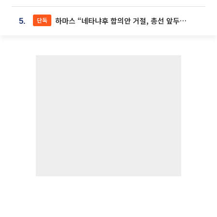
하마스 “네타냐후 합의안 거절, 총선 앞두고 시간 끌기”
단독
5.