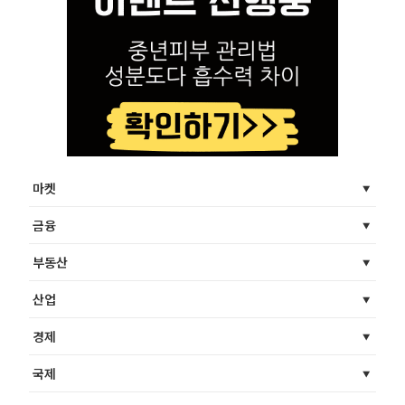
마켓
금융
부동산
산업
경제
국제