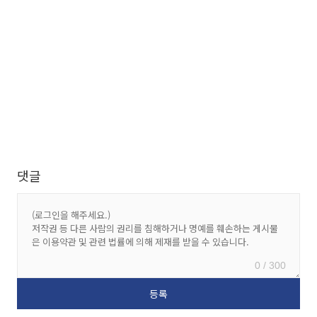
댓글
0 / 300