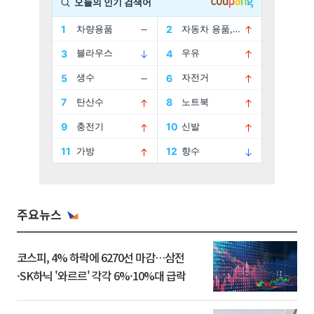
주요뉴스
코스피, 4% 하락에 6270선 마감…삼전
·SK하닉 '와르르' 각각 6%·10%대 급락