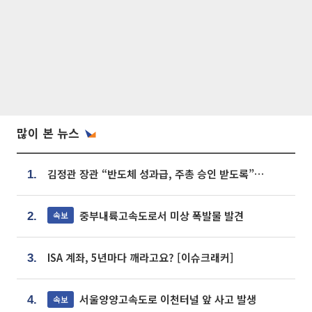
많이 본 뉴스
김정관 장관 “반도체 성과급, 주총 승인 받도록”…상법·자본시장법 개정 시사
1.
중부내륙고속도로서 미상 폭발물 발견
속보
2.
ISA 계좌, 5년마다 깨라고요? [이슈크래커]
3.
서울양양고속도로 이천터널 앞 사고 발생
속보
4.