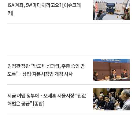
ISA 계좌, 5년마다 깨라고요? [이슈크래
커]
김정관 장관 “반도체 성과급, 주총 승인 받
도록”…상법·자본시장법 개정 시사
세금 꺼낸 정부에…오세훈 서울시장 “집값
해법은 공급” [종합]