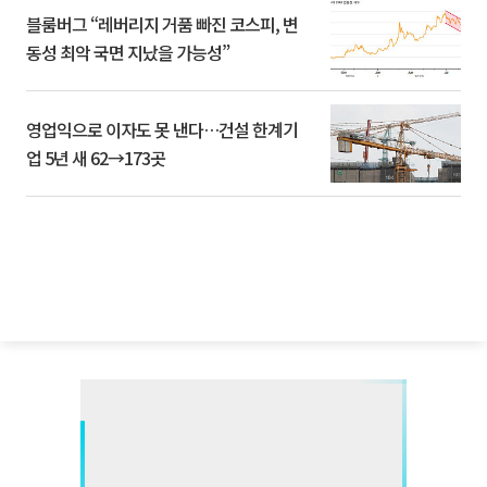
블룸버그 “레버리지 거품 빠진 코스피, 변
동성 최악 국면 지났을 가능성”
영업익으로 이자도 못 낸다…건설 한계기
업 5년 새 62→173곳