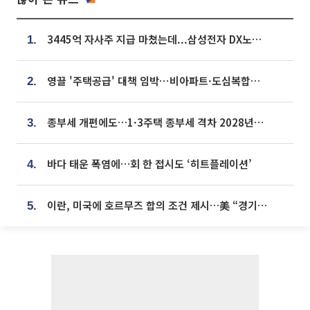
3445억 자사주 지급 마쳤는데...삼성전자 DX노조, 뒤늦은 '떼쓰기 집회'
1.
영끌 '주택공급' 대책 임박⋯비아파트·도심복합까지 총동원
2.
종부세 개편에도…1·3주택 종부세 격차 2028년부터 확대
3.
바다 태운 폭염에…회 한 접시도 ‘히트플레이션’
4.
이란, 미국에 호르무즈 합의 조건 제시…美 “경기 아직 안 끝나” [종합]
5.