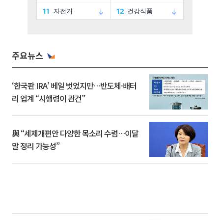
주요뉴스
‘한국판 IRA’ 베일 벗었지만…반도체·배터
리 업계 “시행령이 관건”
與 “세제개편안 다양한 목소리 수렴…이달
말 정리 가능성”