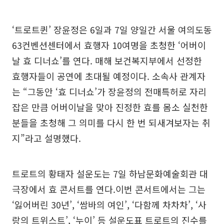
‘트로트퀸’ 장윤정은 6일과 7일 양일간 서울 여의도동
63컨벤션센터에서 효행자 10여명을 초청한 ‘어버이
날 효 디너쇼’를 연다. 매해 보건복지부에서 선정한
효행자들이 공연에 초대될 예정이다. 소속사 관계자
는 “그동안 ‘효 디너쇼’가 장윤정의 전매특허로 자리
잡은 만큼 어버이날을 맞아 진정한 효를 몸소 실천한
분들을 초청해 그 의미를 다시 한 번 되새겨보자는 취
지”라고 설명했다.
트로트의 황태자 설운도는 7일 하남문화예술회관 대
극장에서 효 콘서트를 연다.이번 콘서트에서는 그는
‘잃어버린 30년’, ‘쌈바의 여인’, ‘다함께 차차차’, ‘사
랑의 트위스트’, ‘누이’ 등 설운도표 트로트의 진수를