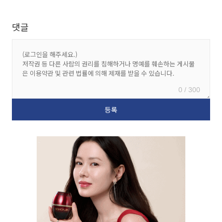
댓글
0 / 300