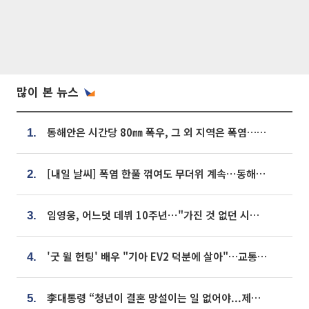
많이 본 뉴스
동해안은 시간당 80㎜ 폭우, 그 외 지역은 폭염…‘극과 극 날씨’
1.
[내일 날씨] 폭염 한풀 꺾여도 무더위 계속⋯동해안 이틀 연속 비
2.
임영웅, 어느덧 데뷔 10주년⋯"가진 것 없던 시절, 내 앞엔 20명의 팬뿐"
3.
'굿 윌 헌팅' 배우 "기아 EV2 덕분에 살아"…교통사고 후 안전성 극찬
4.
李대통령 “청년이 결혼 망설이는 일 없어야...제도상 불이익 조사”
5.