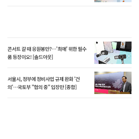
콘서트 갈 때 응원봉만?⋯'최애' 위한 필수
품 등장이오! [솔드아웃]
서울시, 정부에 정비사업 규제 완화 '건
의'⋯국토부 "협의 중" 입장만 [종합]