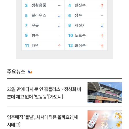
주요뉴스
22일 만에 다시 문 연 홈플러스…정상화 바
쁜데 재고 없어 ‘발동동’[가보니]
입추매직 '불발', 처서매직은 올까요? [해
시태그]