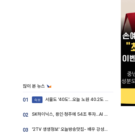
많이 본 뉴스
서울도 '40도'…오늘 노원 40.2도 기록
01
속보
SK하이닉스, 용인·청주에 54조 투자…AI 메모리 생산기지 키운다
02
'2TV 생생정보' 오늘방송맛집- 배우 강성진 단골! 쌀국수ㆍ푸팟퐁 커리 맛집 '블○○○'
03