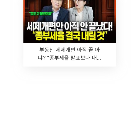
부동산 세제개편 아직 끝 아
냐? "종부세율 발표보다 내릴
것" 장기거주·양도세 전망 I 집
땅지성 I 김인만, 진미윤