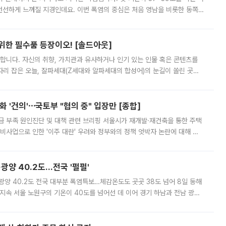
 선선하게 느껴질 지경인데요. 이번 폭염의 중심은 처음 영남을 비롯한 동쪽
 북서풍이 산맥을 넘어 영남 쪽으로 내려오면서 뜨겁고 건조해졌는데요.
 위한 필수품 등장이오! [솔드아웃]
합니다. 자신의 취향, 가치관과 유사하거나 인기 있는 인물 혹은 콘텐츠를
'가 자리 잡은 오늘, 잘파세대(Z세대와 알파세대의 합성어)의 눈길이 쏠린 곳은
리는 공연장. 응원봉만큼이나 눈에 띄는 게 있습니다. 공연이 시작되기
 '건의'⋯국토부 "협의 중" 입장만 [종합]
급 부족 원인진단 및 대책 관련 브리핑 서울시가 재개발·재건축을 통한 주택
비사업으로 인한 '이주 대란' 우려와 정부와의 정책 엇박자 논란에 대해 정
실장은 2031년까지 31만 가구 착공 목표에 차질이 없다는 입장이나,
·광양 40.2도…전국 '펄펄'
·광양 40.2도 전국 대부분 폭염특보…체감온도도 곳곳 38도 넘어 8일 동해
지속 서울 노원구의 기온이 40도를 넘어선 데 이어 경기 하남과 전남 광양
. 전국 대부분 지역에 폭염특보가 내려진 가운데 곳곳에서 39~40도 안팎