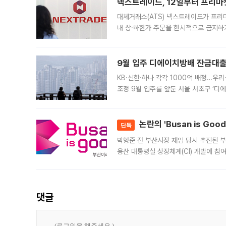
넥스트레이드, 12일부터 프리마
대체거래소(ATS) 넥스트레이드가 프리
내 상·하한가 주문을 한시적으로 금지하
가 체결 사례와 관련해 설명자료를 내고
9월 입주 디에이치방배 잔금대출
KB·신한·하나 각각 1000억 배정…우
조정 9월 입주를 앞둔 서울 서초구 ‘디
은행과 NH농협은행도 대출 취급을 검토
민은행
논란의 'Busan is Go
단독
박형준 전 부산시장 재임 당시 추진된 부산
용산 대통령실 상징체계(CI) 개발에 참
도시브랜드 사업이 공개 이후 시민 공감
댓글