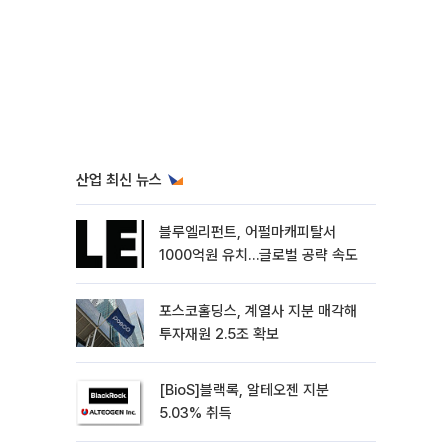
산업 최신 뉴스
블루엘리펀트, 어펄마캐피탈서
1000억원 유치…글로벌 공략 속도
포스코홀딩스, 계열사 지분 매각해
투자재원 2.5조 확보
[BioS]블랙록, 알테오젠 지분
5.03% 취득