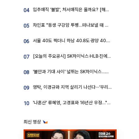
입추매직 '불발', 처서매직은 올까요? [해시태그]
04
차인표 "동생 구강암 투병…떠나보낼 때 가장 힘들었다”
05
서울 40도 찍더니 하남 40.8도·광양 40.2도…전국 '펄펄'
06
[오늘의 주요공시] SK하이닉스·HLB·진에어·포스코홀딩스·네이버·대우건설 등
07
'불안과 기대 사이' 널뛰는 SK하이닉스…증권가 "HBM4·LTA 기반 펀터멘털 견고"
08
영탁, 이경규와 지역 살리기 나선다⋯'우리동네 전성시대' 8일 첫방
09
'나혼산' 류혜영, 고경표와 16년산 우정…"자취방서 부모님과 마주쳐"
10
최신 영상