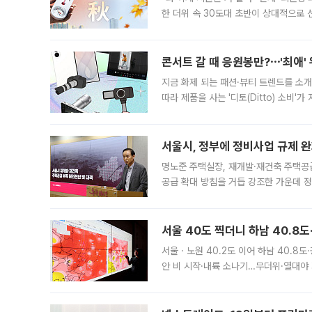
한 더위 속 30도대 초반이 상대적으로
지역에 있었습니다. 7월 말에는 서풍과
콘서트 갈 때 응원봉만?⋯'최애'
지금 화제 되는 패션·뷰티 트렌드를 소개
따라 제품을 사는 '디토(Ditto) 소비
어디일까요? 아이돌 콘서트 시작을 기다
서울시, 정부에 정비사업 규제 완화
명노준 주택실장, 재개발·재건축 주택공
공급 확대 방침을 거듭 강조한 가운데 정
면 반박하고 나섰다. 명노준 서울시 주택
서울 40도 찍더니 하남 40.8도
서울ㆍ노원 40.2도 이어 하남 40.8도
안 비 시작·내륙 소나기…무더위·열대야 
에서도 40도를 웃도는 기온이 관측됐다
의 극심한