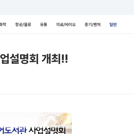
화학
항공/물류
유통
의료/바이오
중기/벤처
일반
업설명회 개최!!