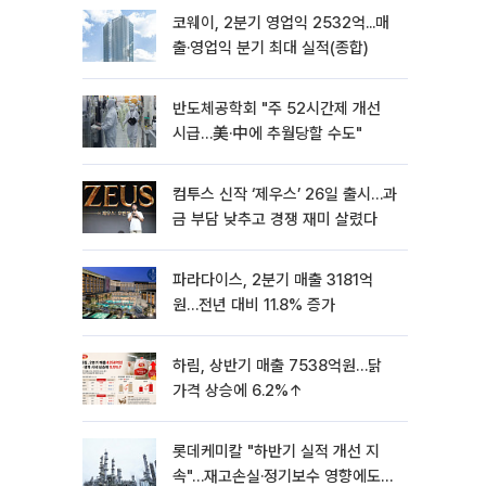
코웨이, 2분기 영업익 2532억...매
출·영업익 분기 최대 실적(종합)
반도체공학회 "주 52시간제 개선
시급…美·中에 추월당할 수도"
컴투스 신작 ‘제우스’ 26일 출시…과
금 부담 낮추고 경쟁 재미 살렸다
파라다이스, 2분기 매출 3181억
원…전년 대비 11.8% 증가
하림, 상반기 매출 7538억원…닭
가격 상승에 6.2%↑
롯데케미칼 "하반기 실적 개선 지
속"…재고손실·정기보수 영향에도