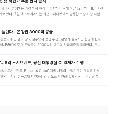
켓 상·하한가 주문 한시 금지
마켓에서 발생하는 가격 왜곡 현상을 방지하기 위해 이달 12일부터 프리마켓
기로 했다. 7일 넥스트레이드는 최근 프리마켓에서 발생한 소량의 상·하한
, 주문 오류로 인한 가격 급등락을 최소화하기 위한 비상 대응방안을 발표
 풀린다…은행권 3000억 공급
리·농협도 취급 검토 당국 실수요자 공급 주문…분양가·필요자금 반영해 한도
에이치방배’에 주요 은행들이 3000억원 규모의 잔금대출을 공급한다. 우리
하고 있어 향후 공급 규모가 늘어날 전망이다. 7일 금융권에 따르면 KB국
od'…8억 도시브랜드, 용산 대통령실 CI 업체가 수행
시 도시브랜드 ‘Busan is Good’ 개발 사업의 수행기관이 윤석열 정부
여했던 디자인 전문업체 피앤(P&)인 것으로 확인됐다. 8억 원이 투입된 부산
 부족과 디자인 정체성 논란에 휩싸였던 만큼, 사업 선정 과정과 결과물에