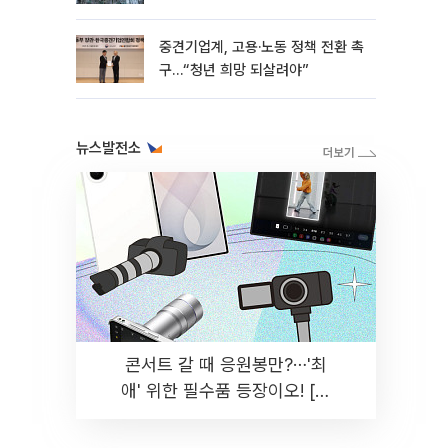
흑자 유지
중견기업계, 고용·노동 정책 전환 촉
구…“청년 희망 되살려야”
뉴스발전소
콘서트 갈 때 응원봉만?⋯'최
애' 위한 필수품 등장이오! [솔
드아웃]