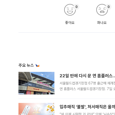
0
0
좋아요
화나요
주요 뉴스
22일 만에 다시 문 연 홈플러스
서울월드컵경기장점 67명 출근해 재개점 
연 홈플러스 서울월드컵경기장점. 7일 
우유, 과일 같은 신선식품이 차근차근 자
입추매직 '불발', 처서매직은 올
“와 이제 시원한 거 같아” 단체 ‘뇌손상