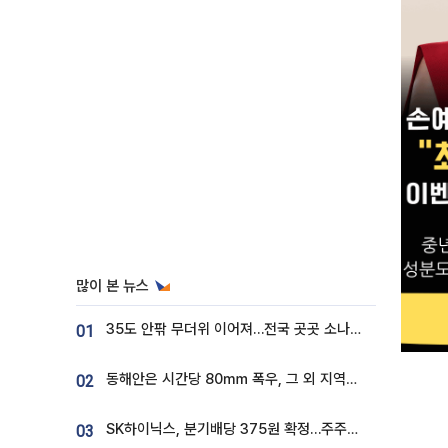
많이 본 뉴스
35도 안팎 무더위 이어져…전국 곳곳 소나기 [오늘 날씨]
01
동해안은 시간당 80㎜ 폭우, 그 외 지역은 폭염…‘극과 극 날씨’
02
SK하이닉스, 분기배당 375원 확정…주주환원책 9월로 앞당겨 발표
03