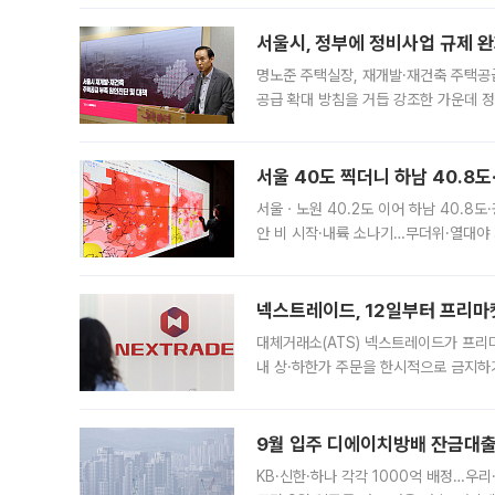
서울시, 정부에 정비사업 규제 완화
명노준 주택실장, 재개발·재건축 주택공
공급 확대 방침을 거듭 강조한 가운데 정
면 반박하고 나섰다. 명노준 서울시 주택
서울 40도 찍더니 하남 40.8도
서울ㆍ노원 40.2도 이어 하남 40.8도
안 비 시작·내륙 소나기…무더위·열대야 
에서도 40도를 웃도는 기온이 관측됐다
의 극심한
넥스트레이드, 12일부터 프리마
대체거래소(ATS) 넥스트레이드가 프리
내 상·하한가 주문을 한시적으로 금지하
가 체결 사례와 관련해 설명자료를 내고
9월 입주 디에이치방배 잔금대출
KB·신한·하나 각각 1000억 배정…우