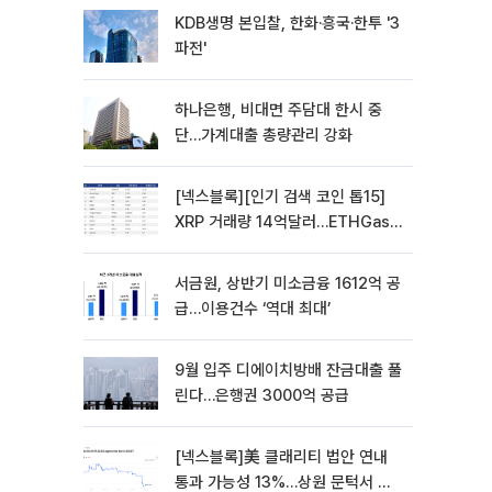
KDB생명 본입찰, 한화·흥국·한투 '3
파전'
하나은행, 비대면 주담대 한시 중
단…가계대출 총량관리 강화
[넥스블록][인기 검색 코인 톱15]
XRP 거래량 14억달러…ETHGas
급등·Bless 급락…고변동 알트 부각
서금원, 상반기 미소금융 1612억 공
급…이용건수 ‘역대 최대’
9월 입주 디에이치방배 잔금대출 풀
린다…은행권 3000억 공급
[넥스블록]美 클래리티 법안 연내
통과 가능성 13%…상원 문턱서 제