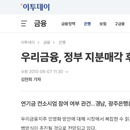
금융
금융정책
은행
보험
2금융
이투데이
금융
은행
우리금융, 정부 지분매각 
수정 2010-06-07 11:30
김현희 기자
연기금 컨소시엄 참여 여부 관건...경남, 광주은
우리금융지주 민영화 방안에 대해 시장에서 복잡한 수 읽
병방식이 추진될 것으로 전망되고 있다.