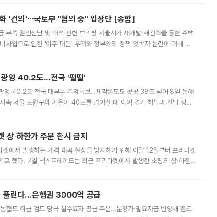
 '건의'⋯국토부 "협의 중" 입장만 [종합]
급 부족 원인진단 및 대책 관련 브리핑 서울시가 재개발·재건축을 통한 주택
비사업으로 인한 '이주 대란' 우려와 정부와의 정책 엇박자 논란에 대해 정
실장은 2031년까지 31만 가구 착공 목표에 차질이 없다는 입장이나,
·광양 40.2도…전국 '펄펄'
·광양 40.2도 전국 대부분 폭염특보…체감온도도 곳곳 38도 넘어 8일 동해
지속 서울 노원구의 기온이 40도를 넘어선 데 이어 경기 하남과 전남 광양
. 전국 대부분 지역에 폭염특보가 내려진 가운데 곳곳에서 39~40도 안팎
켓 상·하한가 주문 한시 금지
마켓에서 발생하는 가격 왜곡 현상을 방지하기 위해 이달 12일부터 프리마켓
기로 했다. 7일 넥스트레이드는 최근 프리마켓에서 발생한 소량의 상·하한
, 주문 오류로 인한 가격 급등락을 최소화하기 위한 비상 대응방안을 발표
 풀린다…은행권 3000억 공급
리·농협도 취급 검토 당국 실수요자 공급 주문…분양가·필요자금 반영해 한도