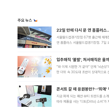
주요 뉴스
22일 만에 다시 문 연 홈플러스
서울월드컵경기장점 67명 출근해 재개점 
연 홈플러스 서울월드컵경기장점. 7일 
우유, 과일 같은 신선식품이 차근차근 자
입추매직 '불발', 처서매직은 올
“와 이제 시원한 거 같아” 단체 ‘뇌손상
한 더위 속 30도대 초반이 상대적으로
지역에 있었습니다. 7월 말에는 서풍과
콘서트 갈 때 응원봉만?⋯'최애'
지금 화제 되는 패션·뷰티 트렌드를 소개
따라 제품을 사는 '디토(Ditto) 소비
어디일까요? 아이돌 콘서트 시작을 기다