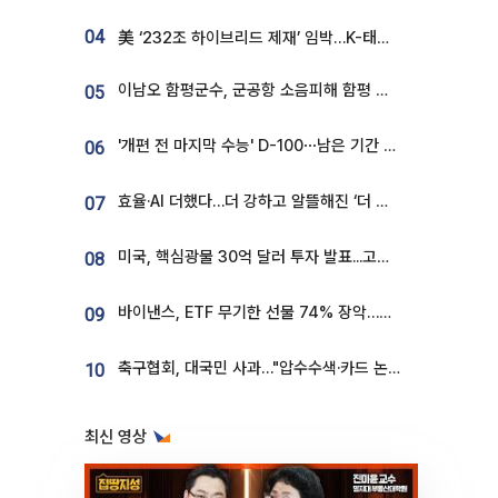
04
美 ‘232조 하이브리드 제재’ 임박…K-태양광, 불확실성 털고 날개 다나
이남오 함평군수, 군공항 소음피해 함평 보상 요구
05
'개편 전 마지막 수능' D-100⋯남은 기간 성적 올릴 전략은
06
효율·AI 더했다…더 강하고 알뜰해진 ‘더 뉴 그랜저 하이브리드’ [ET의 모빌리티]
07
미국, 핵심광물 30억 달러 투자 발표...고려아연 대미투자 언급
08
바이낸스, ETF 무기한 선물 74% 장악…한국 레버리지 ETF 거래 급증 [e가상자산]
09
축구협회, 대국민 사과…"압수수색·카드 논란 사죄, 강도 높은 쇄신"
10
최신 영상