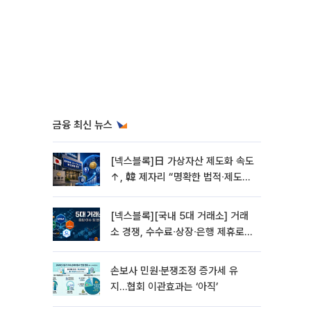
금융 최신 뉴스
[넥스블록]日 가상자산 제도화 속도
↑, 韓 제자리 “명확한 법적∙제도적
기반 마련 시급”
[넥스블록][국내 5대 거래소] 거래
소 경쟁, 수수료∙상장∙은행 제휴로
옮겨 붙었다
손보사 민원·분쟁조정 증가세 유
지…협회 이관효과는 ‘아직’