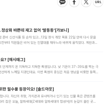
…정상화 바쁜데 재고 없어 ‘발동동’[가보니]
준비 신선식품 등 순차 입고…13일 정식 개장 목표 22일 만에 다시 문을
오전부터 직원들은 비어 있는 진열대를 채우느라 바쁘게 움직였다. 계란과
리를 잡기 시작했지만, 매장 곳곳엔 여전히 텅 빈 매대가 먼저 눈에 들어왔
까요? [해시태그]
’의 단계까지 온 지독하고 지독한 폭염입니다. 낮 기온이 37~39도를 찍는 극
 선선하게 느껴질 지경인데요. 이번 폭염의 중심은 처음 영남을 비롯한 동쪽
 북서풍이 산맥을 넘어 영남 쪽으로 내려오면서 뜨겁고 건조해졌는데요.
 위한 필수품 등장이오! [솔드아웃]
합니다. 자신의 취향, 가치관과 유사하거나 인기 있는 인물 혹은 콘텐츠를
'가 자리 잡은 오늘, 잘파세대(Z세대와 알파세대의 합성어)의 눈길이 쏠린 곳은
리는 공연장. 응원봉만큼이나 눈에 띄는 게 있습니다. 공연이 시작되기