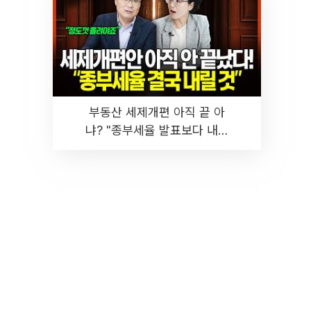
부동산 세제개편 아직 끝 아
냐? "종부세율 발표보다 내릴
것" 장기거주·양도세 전망 I 집
땅지성 I 김인만, 진미윤