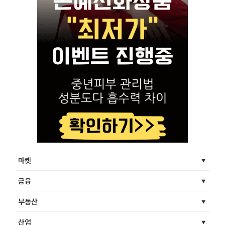
마켓
금융
부동산
산업