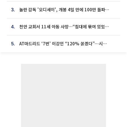
놀란 감독 '오디세이', 개봉 4일 만에 100만 돌파⋯'왕사남' 보다 빠르다
3.
천안 교회서 11세 아동 사망…“침대에 묶여 있었다” 진술 확보
4.
AT마드리드 ‘7번’ 이강인 “120% 쏟겠다”⋯시메오네 감독 “필요한 선수”
5.