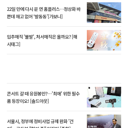
22일 만에 다시 문 연 홈플러스…정상화 바
쁜데 재고 없어 ‘발동동’[가보니]
입추매직 '불발', 처서매직은 올까요? [해
시태그]
콘서트 갈 때 응원봉만?⋯'최애' 위한 필수
품 등장이오! [솔드아웃]
서울시, 정부에 정비사업 규제 완화 '건