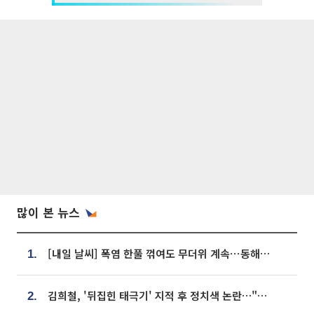
많이 본 뉴스
[내일 날씨] 폭염 한풀 꺾여도 무더위 계속⋯동해안 이틀 연속 비
1.
김희철, '뒤집힌 태극기' 지적 후 정치색 논란…"좌우 떠나 우리나라 국기"
2.