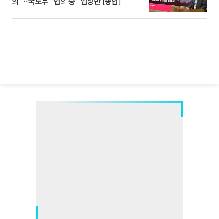
의'⋯국토부 "협의 중" 입장만 [종합]