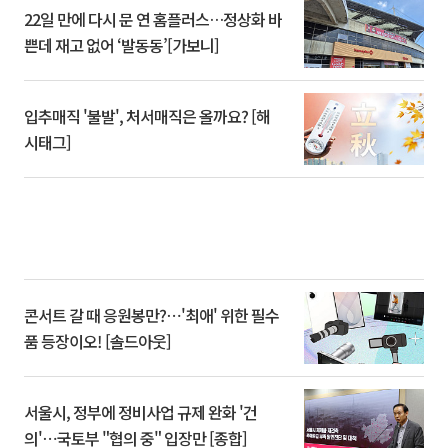
22일 만에 다시 문 연 홈플러스…정상화 바
쁜데 재고 없어 ‘발동동’[가보니]
입추매직 '불발', 처서매직은 올까요? [해
시태그]
콘서트 갈 때 응원봉만?⋯'최애' 위한 필수
품 등장이오! [솔드아웃]
서울시, 정부에 정비사업 규제 완화 '건
의'⋯국토부 "협의 중" 입장만 [종합]