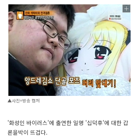
▲사진=방송 캡처
'화성인 바이러스'에 출연한 일명 '십덕후'에 대한 갑
론을박이 뜨겁다.