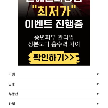
마켓
금융
부동산
산업