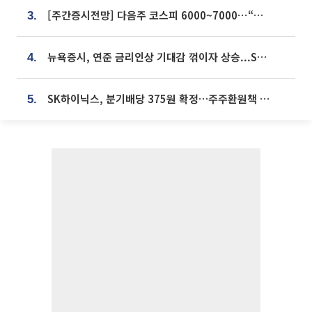
[주간증시전망] 다음주 코스피 6000~7000⋯“外人 수급은 정책이 변수”
3.
뉴욕증시, 연준 금리인상 기대감 꺾이자 상승...S&P500 사상 최고치 [종합]
4.
SK하이닉스, 분기배당 375원 확정…주주환원책 9월로 앞당겨 발표
5.