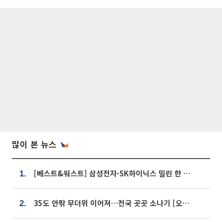
많이 본 뉴스
[베스트&워스트] 삼성전자·SK하이닉스 밀린 한 주…상상인증권은 85% 급등
1.
35도 안팎 무더위 이어져…전국 곳곳 소나기 [오늘 날씨]
2.