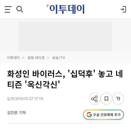
이투데이
문화·라이프
방송/TV
화성인 바이러스, '십덕후' 놓고 네
티즌 '옥신각신'
입력 2010-01-27 17:19
심민관 기자
구글 선호매체 추가