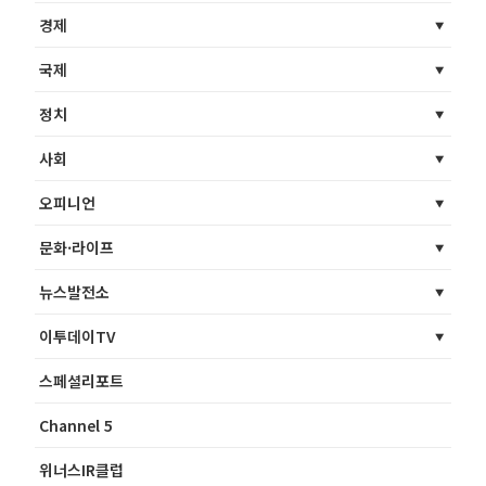
경제
국제
정치
사회
오피니언
문화·라이프
뉴스발전소
이투데이TV
스페셜리포트
Channel 5
위너스IR클럽