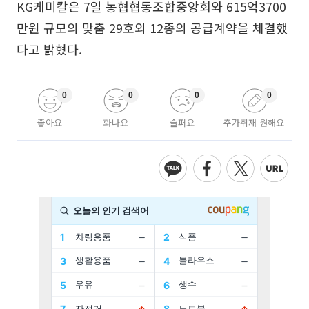
KG케미칼은 7일 농협협동조합중앙회와 615억3700
만원 규모의 맞춤 29호외 12종의 공급계약을 체결했
다고 밝혔다.
0
0
0
0
좋아요
화나요
슬퍼요
추가취재 원해요