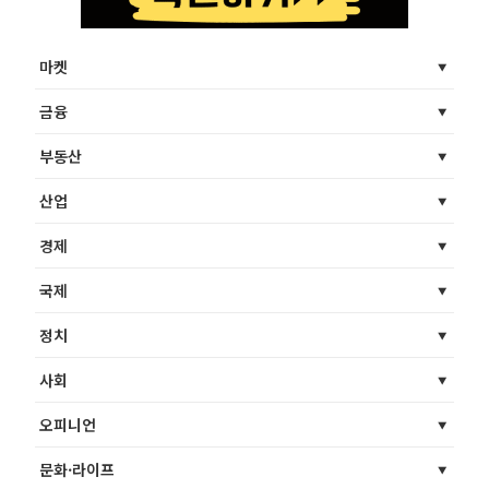
마켓
금융
부동산
산업
경제
국제
정치
사회
오피니언
문화·라이프