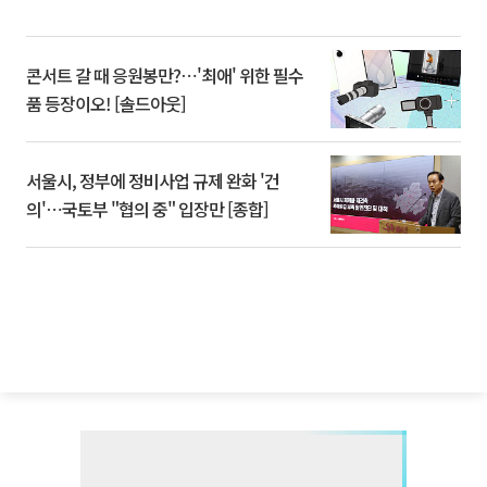
콘서트 갈 때 응원봉만?⋯'최애' 위한 필수
품 등장이오! [솔드아웃]
서울시, 정부에 정비사업 규제 완화 '건
의'⋯국토부 "협의 중" 입장만 [종합]