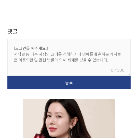
댓글
0 / 300