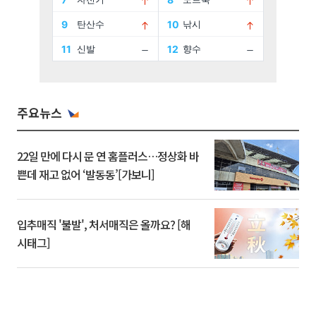
주요뉴스
22일 만에 다시 문 연 홈플러스…정상화 바
쁜데 재고 없어 ‘발동동’[가보니]
입추매직 '불발', 처서매직은 올까요? [해
시태그]