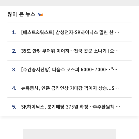
많이 본 뉴스
[베스트&워스트] 삼성전자·SK하이닉스 밀린 한 주…상상인증권은 85% 급등
1.
35도 안팎 무더위 이어져…전국 곳곳 소나기 [오늘 날씨]
2.
[주간증시전망] 다음주 코스피 6000~7000⋯“外人 수급은 정책이 변수”
3.
뉴욕증시, 연준 금리인상 기대감 꺾이자 상승...S&P500 사상 최고치 [종합]
4.
SK하이닉스, 분기배당 375원 확정…주주환원책 9월로 앞당겨 발표
5.