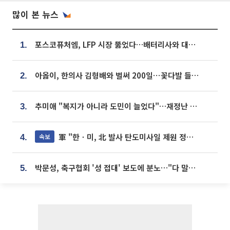
많이 본 뉴스
포스코퓨처엠, LFP 시장 뚫었다…배터리사와 대규모 장기 공급 합의
1.
아옳이, 한의사 김형배와 벌써 200일⋯꽃다발 들고 "프러포즈 아냐"
2.
추미애 "복지가 아니라 도민이 늘었다"…재정난 책임론 정면돌파
3.
軍 "한ㆍ미, 北 발사 탄도미사일 제원 정밀분석 중"
속보
4.
박문성, 축구협회 '성 접대' 보도에 분노…"다 말아먹으려고 작정했나"
5.