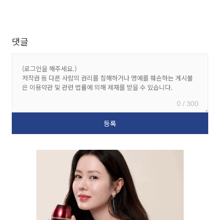
댓글
0 / 300