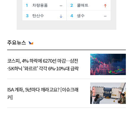
주요뉴스
코스피, 4% 하락에 6270선 마감…삼전
·SK하닉 '와르르' 각각 6%·10%대 급락
ISA 계좌, 5년마다 깨라고요? [이슈크래
커]