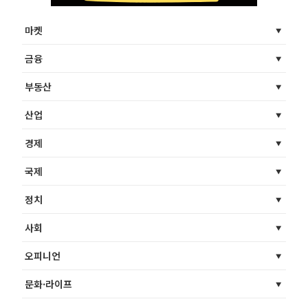
마켓
금융
부동산
산업
경제
국제
정치
사회
오피니언
문화·라이프