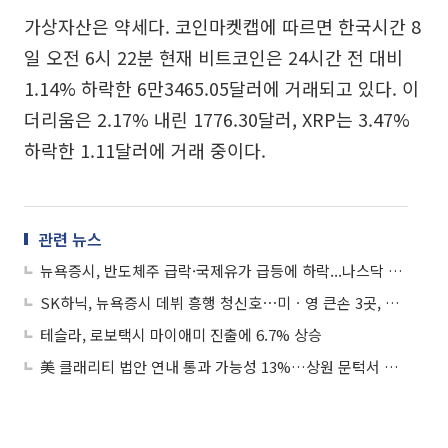
가상자산은 약세다. 코인마켓캡에 따르면 한국시간 8
일 오전 6시 22분 현재 비트코인은 24시간 전 대비
1.14% 하락한 6만3465.05달러에 거래되고 있다. 이
더리움은 2.17% 내린 1776.30달러, XRP는 3.47%
하락한 1.11달러에 거래 중이다.
관련 뉴스
뉴욕증시, 반도체주 급락·국제유가 급등에 하락...나스닥 1.16%↓
SK하닉, 뉴욕증시 데뷔 흥행 청신호⋯미ㆍ영 큰손 3곳, 최대 70억달러 투자 시사
테슬라, 로보택시 마이애미 진출에 6.7% 상승
美 클래리티 법안 연내 통과 가능성 13%…상원 문턱서 제동