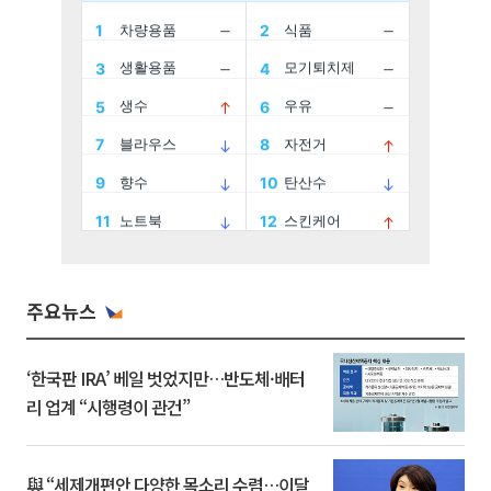
주요뉴스
‘한국판 IRA’ 베일 벗었지만…반도체·배터
리 업계 “시행령이 관건”
與 “세제개편안 다양한 목소리 수렴…이달