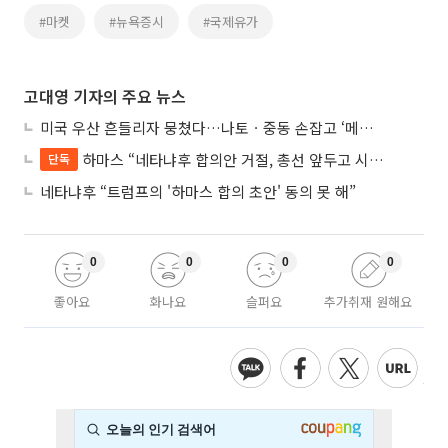
#마켓
#뉴욕증시
#국제유가
고대영 기자의 주요 뉴스
미국 우산 흔들리자 뭉쳤다…나토ㆍ중동 손잡고 ‘메카 공동방위’ 조약 체결
하마스 “네타냐후 합의안 거절, 총선 앞두고 시간 끌기”
단독
네타냐후 “트럼프의 '하마스 합의 초안' 동의 못 해”
0
0
0
0
좋아요
화나요
슬퍼요
추가취재 원해요