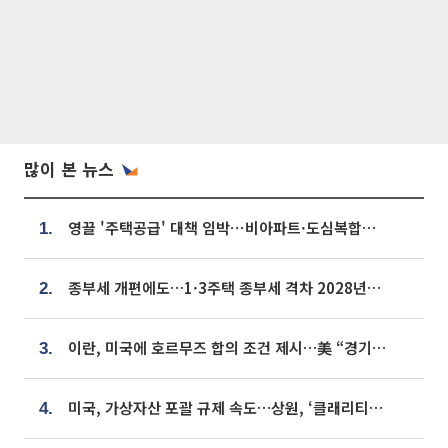
많이 본 뉴스
영끌 '주택공급' 대책 임박⋯비아파트·도심복합까지 총동원
1.
종부세 개편에도…1·3주택 종부세 격차 2028년부터 확대
2.
이란, 미국에 호르무즈 합의 조건 제시…美 “경기 아직 안 끝나” [종합]
3.
미국, 가상자산 포괄 규제 속도…상원, ‘클래리티법’ 9월 절차투표 추진
4.