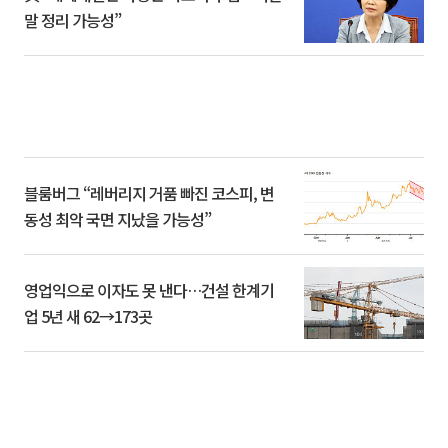
말 정리 가능성”
블룸버그 “레버리지 거품 빠진 코스피, 변
동성 최악 국면 지났을 가능성”
영업익으로 이자도 못 낸다…건설 한계기
업 5년 새 62→173곳