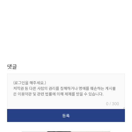
댓글
0 / 300