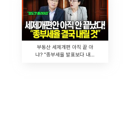
부동산 세제개편 아직 끝 아
냐? "종부세율 발표보다 내릴
것" 장기거주·양도세 전망 I 집
땅지성 I 김인만, 진미윤