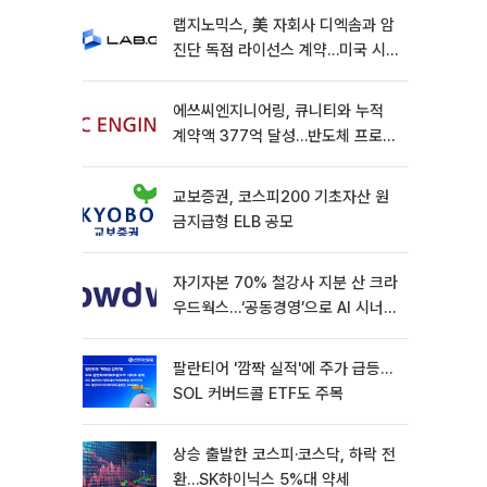
랩지노믹스, 美 자회사 디엑솜과 암
진단 독점 라이선스 계약…미국 시
장 공략 가속
에쓰씨엔지니어링, 큐니티와 누적
계약액 377억 달성…반도체 프로젝
트 추가 수주
교보증권, 코스피200 기초자산 원
금지급형 ELB 공모
자기자본 70% 철강사 지분 산 크라
우드웍스…‘공동경영’으로 AI 시너지
낼까
팔란티어 '깜짝 실적'에 주가 급등…
SOL 커버드콜 ETF도 주목
상승 출발한 코스피·코스닥, 하락 전
환…SK하이닉스 5%대 약세