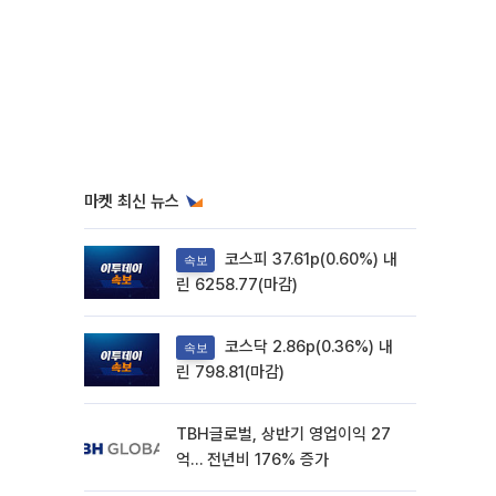
마켓 최신 뉴스
코스피 37.61p(0.60%) 내
속보
린 6258.77(마감)
코스닥 2.86p(0.36%) 내
속보
린 798.81(마감)
TBH글로벌, 상반기 영업이익 27
억… 전년비 176% 증가