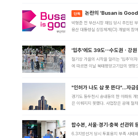
논란의 'Busan is Go
단독
박형준 전 부산시장 재임 당시 추진된 부산
용산 대통령실 상징체계(CI) 개발에 참
도시브랜드 사업이 공개 이후 시민 공감
'입추'에도 39도⋯수도권ㆍ강원
절기상 가을의 시작을 알리는 ‘입추’이자
에 따르면 이날 북태평양고기압의 영향으
도, 낮 최고기온은 31~39도로, 전국
"인허가 나도 삽 못 뜬다"…자금
경기도 동두천시 송내동의 한 아파트 개
은 이뤄지지 못했다. 사업장은 공매 절차
3차 공매까지 진행됐으나 모두 유찰됐다.
후
합수본, 서울·경기·충북 선관위 등
6.3지방선거 당시 투표용지 부족 사태