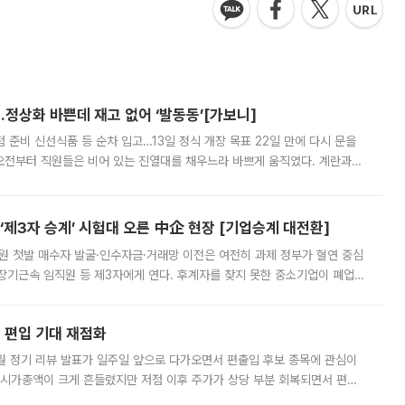
…정상화 바쁜데 재고 없어 ‘발동동’[가보니]
준비 신선식품 등 순차 입고…13일 정식 개장 목표 22일 만에 다시 문을
오전부터 직원들은 비어 있는 진열대를 채우느라 바쁘게 움직였다. 계란과
리를 잡기 시작했지만, 매장 곳곳엔 여전히 텅 빈 매대가 먼저 눈에 들어왔
제3자 승계’ 시험대 오른 中企 현장 [기업승계 대전환]
지원 첫발 매수자 발굴·인수자금·거래망 이전은 여전히 과제 정부가 혈연 중심
장기근속 임직원 등 제3자에게 연다. 후계자를 찾지 못한 중소기업이 폐업
해 기술과 일자리를 남기도록 하겠다는 취지다. 다만 세금 감면만으로 거래를
에 편입 기대 재점화
월 정기 리뷰 발표가 일주일 앞으로 다가오면서 편출입 후보 종목에 관심이
 시가총액이 크게 흔들렸지만 저점 이후 주가가 상당 부분 회복되면서 편입
다시 부각되고 있다. 7일 금융투자업계에 따르면 MSCI는 한국시간으로 오는