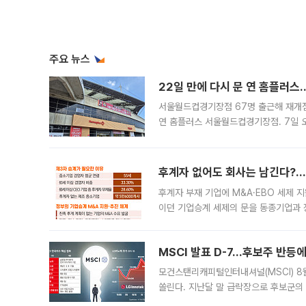
주요 뉴스
22일 만에 다시 문 연 홈플러스
서울월드컵경기장점 67명 출근해 재개점 
연 홈플러스 서울월드컵경기장점. 7일 
우유, 과일 같은 신선식품이 차근차근 자
후계자 없어도 회사는 남긴다?…‘
후계자 부재 기업에 M&A·EBO 세제 
이던 기업승계 세제의 문을 동종기업과 
대신 M&A나 임직원 인수(EBO)를 통
늘
MSCI 발표 D-7…후보주 반등
모건스탠리캐피털인터내셔널(MSCI) 8
쏠린다. 지난달 말 급락장으로 후보군의
가능성과 지수 추종 자금 유입 기대가 