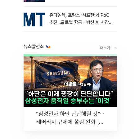
유디엠텍, 프랑스 ‘샤프란’과 PoC
추진…글로벌 항공ㆍ방산 AI 시장
공략
뉴스발전소
“삼성전자 하단 단단해질 것”⋯
레버리지 규제에 쏠림 완화 [찐
코노미]