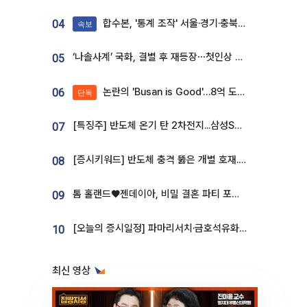
합수본, '통계 조작' 서울·경기·충북 선관위 등 추가 압수수색
04
속보
‘나솔사계’ 국화, 결별 후 재등장⋯첫인상 투표 휩쓸고 ‘인기녀’ 등극
05
논란의 'Busan is Good'…8억 도시브랜드, 용산 대통령실 CI 업체가 수행
06
단독
[특징주] 반도체 온기 탄 2차전지...삼성SDI, 장 초반 7% 넘게 껑충
07
[증시키워드] 반도체 충격 뚫은 개별 호재...포스코퓨처엠·에코프로·한화솔루션 '눈길'
08
톰 홀랜드♥젠데이아, 비밀 결혼 파티 포착⋯호텔 대관비만 9억
09
[오늘의 증시일정] 파마리서치·금호석유화학·코오롱인더·상상인증권 등
10
최신 영상