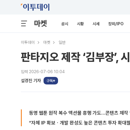
마켓
공시
시황
시세
장외/IPO
이투데이
마켓
일반
판타지오 제작 ‘김부장’, 
입력 2026-07-06 10:04
설경진 기자
구독
동명 웹툰 원작 복수 액션물 흥행 가도…콘텐츠 제작
“자체 IP 확보ㆍ개발 완성도 높은 콘텐츠 투자 확대할