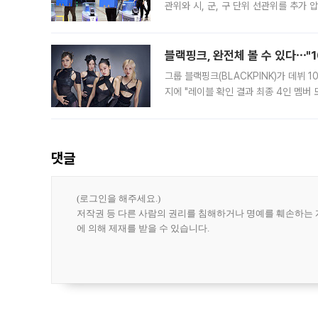
관위와 시, 군, 구 단위 선관위를 추가
부(김태훈 서울중앙지검 3차장검사)는 
블랙핑크, 완전체 볼 수 있다⋯"
그룹 블랙핑크(BLACKPINK)가 데뷔
지에 "레이블 확인 결과 최종 4인 멤버
10주년을 이틀 앞둔 6일 10주년 기념행
확한
댓글