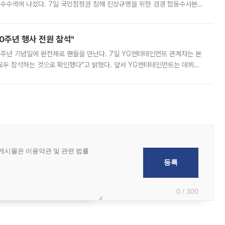
 압수수색에 나섰다. 7일 국민참정권 침해 진상규명을 위한 검경 합동수사본
추가 증거 확보를 위해 중앙선관위, 서울시·경기도·충청북도 선관위, 김포시
10주년 행사 전원 참석"
 10주년 기념일에 완전체로 팬들을 만난다. 7일 YG엔터테인먼트 관계자는 본
 모두 참석하는 것으로 확인했다"고 밝혔다. 앞서 YG엔터테인먼트는 데뷔
사 개최를 공지한 바 있다. 다만 장소를 '8일 오후 서울 모처'로 안내하며 정
0 / 300