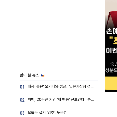
많이 본 뉴스
태풍 '돌핀' 오키나와 접근…일본기상청 경로 업데이트
01
빅뱅, 20주년 기념 '새 뱅봉' 선보인다⋯콘서트 앞두고 팝업 개최
02
오늘은 절기 '입추', 뜻은?
03