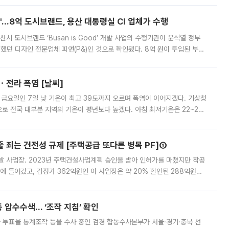
od'…8억 도시브랜드, 용산 대통령실 CI 업체가 수행
시 도시브랜드 ‘Busan is Good’ 개발 사업의 수행기관이 윤석열 정부
여했던 디자인 전문업체 피앤(P&)인 것으로 확인됐다. 8억 원이 투입된 부산
 부족과 디자인 정체성 논란에 휩싸였던 만큼, 사업 선정 과정과 결과물에
ㆍ전라 폭염 [날씨]
 금요일인 7일 낮 기온이 최고 39도까지 오르며 폭염이 이어지겠다. 기상청
로 전국 대부분 지역의 기온이 평년보다 높겠다. 아침 최저기온은 22~27
 대부분 지역에 폭염특보가 발효된 가운데 최고체감온도는 35도 안팎까지 올라
줄 죄는 건전성 규제 [주택공급 또다른 병목 PF]①
발 사업장. 2023년 주택건설사업계획 승인을 받아 인허가를 마쳤지만 착공
에 들어갔고, 감정가 362억원인 이 사업장은 약 20% 할인된 288억원에
 현재는 4차 공매를 위한 조건 협의가 진행 중이다. 수도권의 주요 주거 배
 압수수색… ‘조작 지침’ 확인
와 투표율 통계조작 등을 수사 중인 검경 합동수사본부가 서울·경기·충북 선