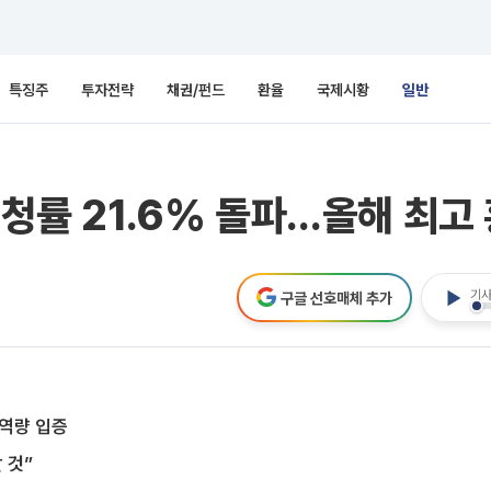
특징주
투자전략
채권/펀드
환율
국제시황
일반
시청률 21.6% 돌파…올해 최고
기사
구글 선호매체 추가
 역량 입증
 것”