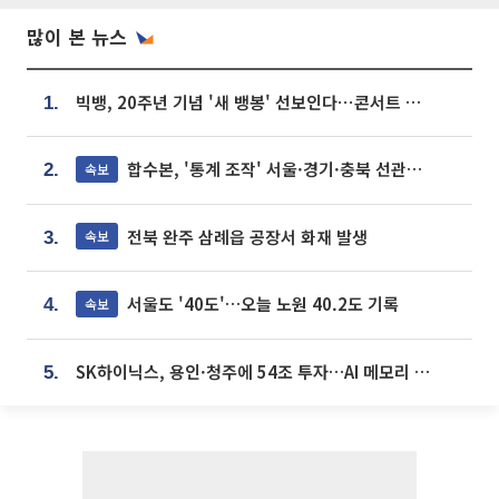
많이 본 뉴스
빅뱅, 20주년 기념 '새 뱅봉' 선보인다⋯콘서트 앞두고 팝업 개최
1.
합수본, '통계 조작' 서울·경기·충북 선관위 등 추가 압수수색
속보
2.
전북 완주 삼례읍 공장서 화재 발생
속보
3.
서울도 '40도'…오늘 노원 40.2도 기록
속보
4.
SK하이닉스, 용인·청주에 54조 투자…AI 메모리 생산기지 키운다
5.