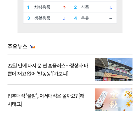
주요뉴스
22일 만에 다시 문 연 홈플러스…정상화 바
쁜데 재고 없어 ‘발동동’[가보니]
입추매직 '불발', 처서매직은 올까요? [해
시태그]