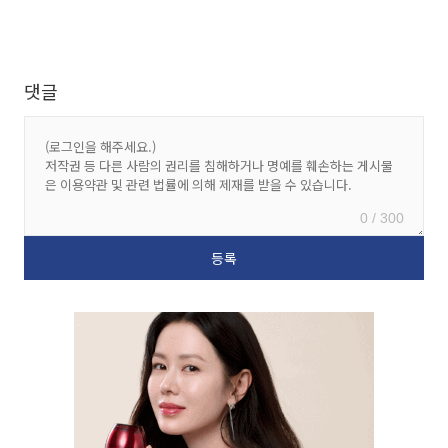
댓글
0 / 300