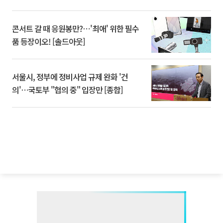
콘서트 갈 때 응원봉만?⋯'최애' 위한 필수
품 등장이오! [솔드아웃]
서울시, 정부에 정비사업 규제 완화 '건
의'⋯국토부 "협의 중" 입장만 [종합]