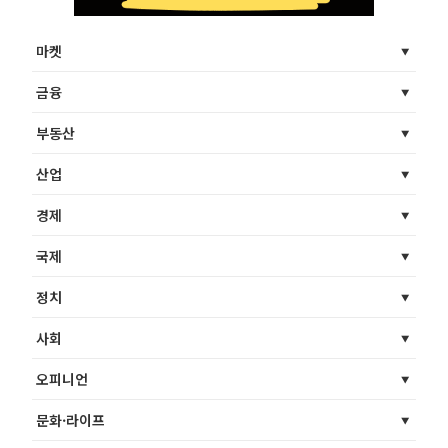
마켓
금융
부동산
산업
경제
국제
정치
사회
오피니언
문화·라이프