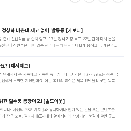
…정상화 바쁜데 재고 없어 ‘발동동’[가보니]
준비 신선식품 등 순차 입고…13일 정식 개장 목표 22일 만에 다시 문을
오전부터 직원들은 비어 있는 진열대를 채우느라 바쁘게 움직였다. 계란과
리를 잡기 시작했지만, 매장 곳곳엔 여전히 텅 빈 매대가 먼저 눈에 들어왔
까요? [해시태그]
’의 단계까지 온 지독하고 지독한 폭염입니다. 낮 기온이 37~39도를 찍는 극
 선선하게 느껴질 지경인데요. 이번 폭염의 중심은 처음 영남을 비롯한 동쪽
 북서풍이 산맥을 넘어 영남 쪽으로 내려오면서 뜨겁고 건조해졌는데요.
 위한 필수품 등장이오! [솔드아웃]
합니다. 자신의 취향, 가치관과 유사하거나 인기 있는 인물 혹은 콘텐츠를
'가 자리 잡은 오늘, 잘파세대(Z세대와 알파세대의 합성어)의 눈길이 쏠린 곳은
리는 공연장. 응원봉만큼이나 눈에 띄는 게 있습니다. 공연이 시작되기