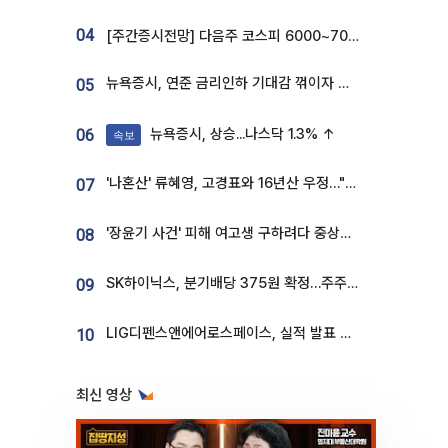
04
[주간증시전망] 다음주 코스피 6000~7000⋯“外人 수급은 정책이 변수”
뉴욕증시, 연준 금리인하 기대감 꺾이자 상승...S&P500 사상 최고치 [종합]
05
뉴욕증시, 상승...나스닥 1.3% ↑
06
속보
'나혼산' 류혜영, 고경표와 16년산 우정…"자취방서 부모님과 마주쳐"
07
'장윤기 사건' 피해 여고생 구하려다 중상…고교생 의상자 지정
08
SK하이닉스, 분기배당 375원 확정…주주환원책 9월로 앞당겨 발표
09
LIG디펜스앤에어로스페이스, 실적 발표 후 급락→반등⋯증권가 “28년까지 튼튼”
10
최신 영상