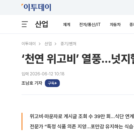
산업
재계
전자/통신/IT
자동차
중
이투데이
산업
중기/벤처
‘천연 위고비’ 열풍…넛지
입력 2026-06-12 10:18
조남호 기자
구독
위고비·마운자로 게시글 조회 수 39만 회…식단 연계
전문가 “특정 식품 의존 지양…포만감 유지하는 식습