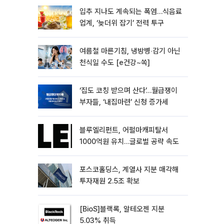
입추 지나도 계속되는 폭염…식음료
업계, ‘늦더위 잡기’ 전력 투구
여름철 마른기침, 냉방병‧감기 아닌
천식일 수도 [e건강~쏙]
‘집도 코칭 받으며 산다’…월급쟁이
부자들, ‘내집마련’ 신청 증가세
블루엘리펀트, 어펄마캐피탈서
1000억원 유치…글로벌 공략 속도
포스코홀딩스, 계열사 지분 매각해
투자재원 2.5조 확보
[BioS]블랙록, 알테오젠 지분
5.03% 취득