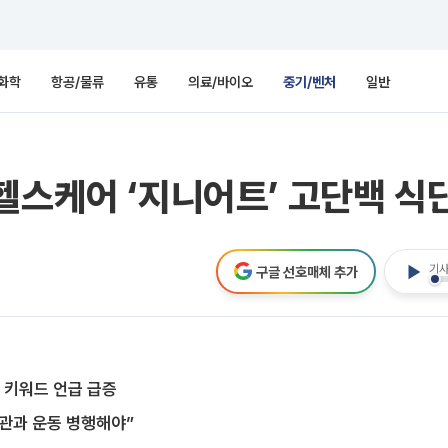
화학
항공/물류
유통
의료/바이오
중기/벤처
일반
헬스케어 ‘지니어트’ 고단백 식단
기사
구글 선호매체 추가
 키워드 언급 급증
관과 운동 병행해야”