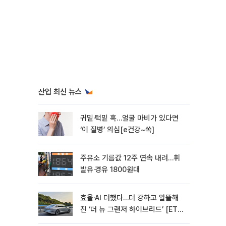
산업 최신 뉴스
귀밑·턱밑 혹…얼굴 마비가 있다면
‘이 질병’ 의심[e건강~쏙]
주유소 기름값 12주 연속 내려…휘
발유·경유 1800원대
효율·AI 더했다…더 강하고 알뜰해
진 ‘더 뉴 그랜저 하이브리드’ [ET의
모빌리티]