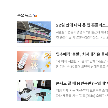
주요 뉴스
22일 만에 다시 문 연 홈플러스
서울월드컵경기장점 67명 출근해 재개점 
연 홈플러스 서울월드컵경기장점. 7일 
우유, 과일 같은 신선식품이 차근차근 자
입추매직 '불발', 처서매직은 올
“와 이제 시원한 거 같아” 단체 ‘뇌손상
한 더위 속 30도대 초반이 상대적으로
지역에 있었습니다. 7월 말에는 서풍과
콘서트 갈 때 응원봉만?⋯'최애'
지금 화제 되는 패션·뷰티 트렌드를 소개
따라 제품을 사는 '디토(Ditto) 소비
어디일까요? 아이돌 콘서트 시작을 기다