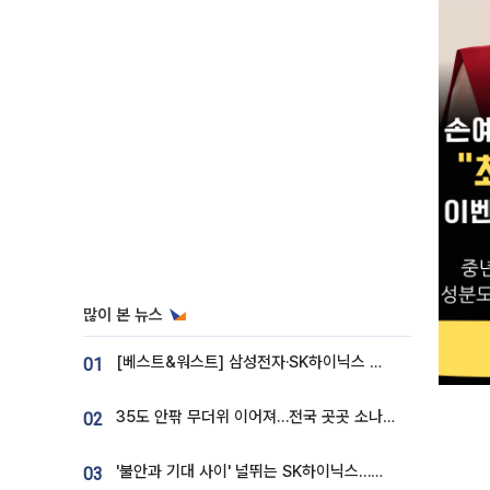
많이 본 뉴스
[베스트&워스트] 삼성전자·SK하이닉스 밀린 한 주…상상인증권은 85% 급등
01
35도 안팎 무더위 이어져…전국 곳곳 소나기 [오늘 날씨]
02
'불안과 기대 사이' 널뛰는 SK하이닉스…증권가 "HBM4·LTA 기반 펀터멘털 견고"
03