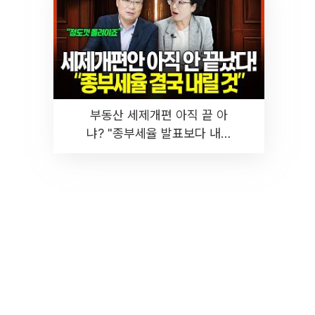
부동산 세제개편 아직 끝 아
냐? "종부세율 발표보다 내릴
것" 장기거주·양도세 전망 I 집
땅지성 I 김인만, 진미윤