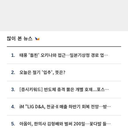
많이 본 뉴스
태풍 '돌핀' 오키나와 접근…일본기상청 경로 업데이트
1.
오늘은 절기 '입추', 뜻은?
2.
[증시키워드] 반도체 충격 뚫은 개별 호재...포스코퓨처엠·에코프로·한화솔루션 '눈길'
3.
iM "LIG D&A, 천궁-II 매출 하반기 회복 전망…방산 톱픽 유지"
4.
아옳이, 한의사 김형배와 벌써 200일⋯꽃다발 들고 "프러포즈 아냐"
5.