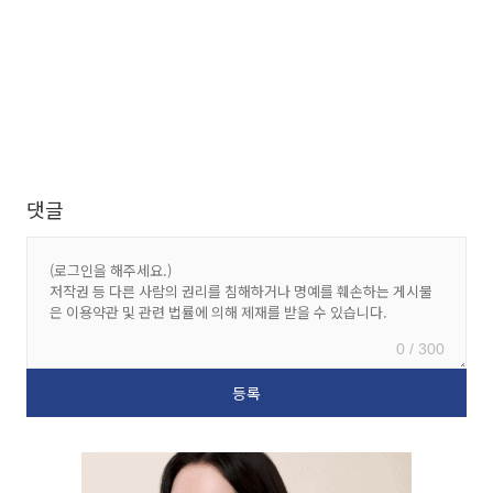
댓글
0 / 300