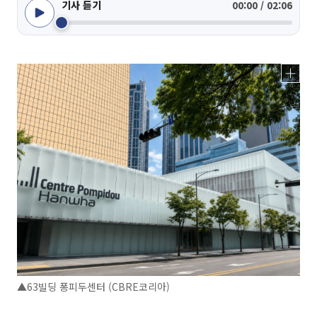
기사 듣기
00:00 / 02:06
▲63빌딩 퐁피두센터 (CBRE코리아)