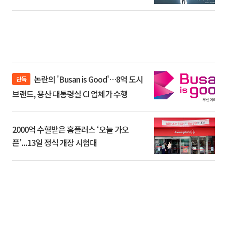
논란의 'Busan is Good'…8억 도시
단독
브랜드, 용산 대통령실 CI 업체가 수행
2000억 수혈받은 홈플러스 ‘오늘 가오
픈’...13일 정식 개장 시험대