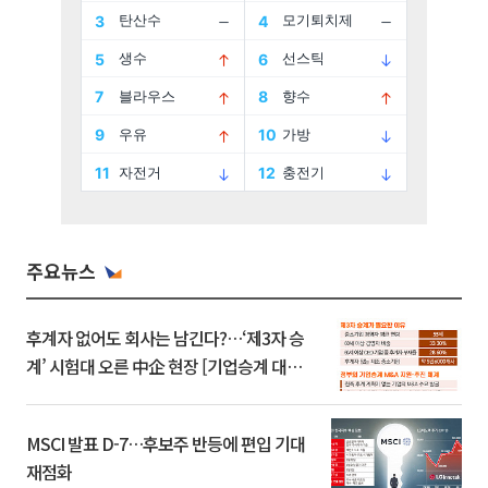
주요뉴스
후계자 없어도 회사는 남긴다?…‘제3자 승
계’ 시험대 오른 中企 현장 [기업승계 대전
환]
MSCI 발표 D-7…후보주 반등에 편입 기대
재점화