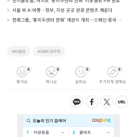
한미글로벌, 여의도 ‘퐁피두센터 한화’ 리모델링 PM 완료
서울 밖 K-여행…정부, 지방 곳곳 관광 콘텐츠 채운다
한화그룹, ‘퐁피두센터 한화’ 개관식 개최⋯스페인·중국 이어 세 번째
#63빌딩
#CBRE코리아
0
0
0
0
좋아요
화나요
슬퍼요
추가취재 원해요