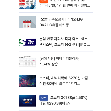
단독
다…금감원, 1년 반 만에 매각설명회
재개
[오늘의 주요공시] 카카오·LIG
D&A·LG유플러스 등
본업 반등·자회사 적자 축소…에스
텍시스템, 코스피 몸값 셈법[IPO 엑
스레이]
[장외시황] 비바리퍼블리카,
4.64% 상승
코스피, 4% 하락에 6270선 마감…
삼전·SK하닉 '와르르' 각각
6%·10%대 급락
코스피 301.88p(4.58%)
속보
내린 6296.38(마감)