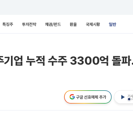
특징주
투자전략
채권/펀드
환율
국제시황
일반
기업 누적 수주 3300억 돌파…
기사
구글 선호매체 추가