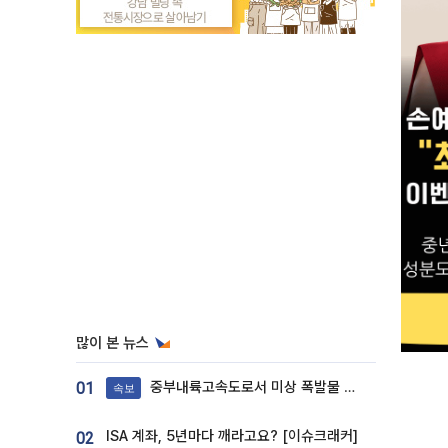
많이 본 뉴스
중부내륙고속도로서 미상 폭발물 발견
01
속보
ISA 계좌, 5년마다 깨라고요? [이슈크래커]
02