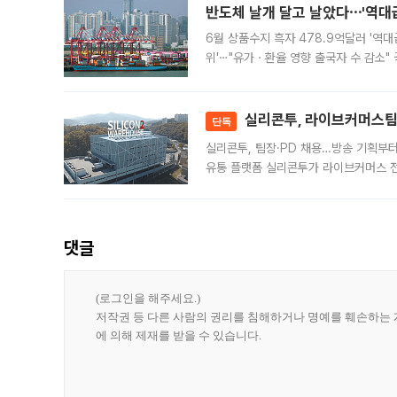
반도체 날개 달고 날았다⋯'역대급
6월 상품수지 흑자 478.9억달러 '역대
위'⋯"유가ㆍ환율 영향 출국자 수 감소" 
급 수출 호조가 매달 이어지면서 6월 
대 기
실리콘투, 라이브커머스팀 
단독
실리콘투, 팀장·PD 채용…방송 기획부
유통 플랫폼 실리콘투가 라이브커머스 전
나섰다. 국내 화장품을 해외 유통망에 공
댓글