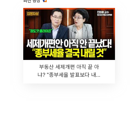
최신 영상
부동산 세제개편 아직 끝 아
냐? "종부세율 발표보다 내릴
것" 장기거주·양도세 전망 I 집
땅지성 I 김인만, 진미윤