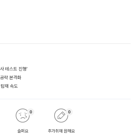
사 테스트 진행’
 공략 본격화
 탑재 속도
0
0
슬퍼요
추가취재 원해요