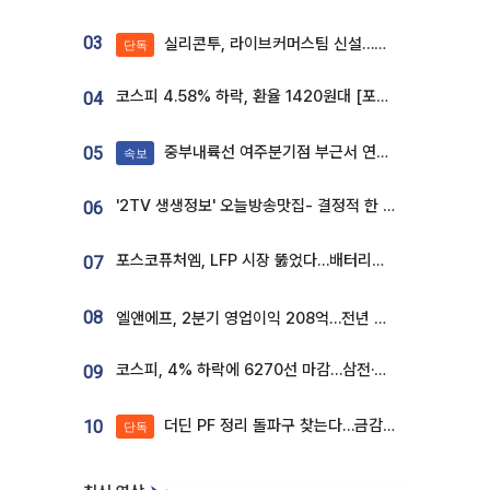
03
실리콘투, 라이브커머스팀 신설…K뷰티 ‘글로벌 판매망’ 확대[K뷰티 라방戰]
단독
코스피 4.58% 하락, 환율 1420원대 [포토]
04
중부내륙선 여주분기점 부근서 연이은 추돌사고 발생
05
속보
'2TV 생생정보' 오늘방송맛집- 결정적 한 수, 3종 메밀면! 메밀 소바 맛집 '의○○○○'
06
포스코퓨처엠, LFP 시장 뚫었다…배터리사와 대규모 장기 공급 합의
07
08
엘앤에프, 2분기 영업이익 208억…전년 比 흑자전환
코스피, 4% 하락에 6270선 마감…삼전·SK하닉 '와르르' 각각 6%·10%대 급락
09
더딘 PF 정리 돌파구 찾는다…금감원, 1년 반 만에 매각설명회 재개
10
단독