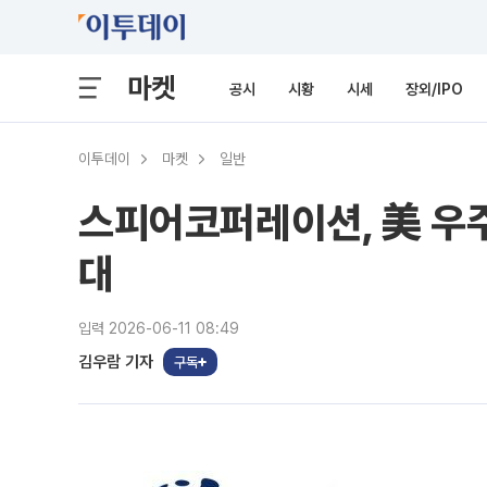
마켓
공시
시황
시세
장외/IPO
이투데이
마켓
일반
스피어코퍼레이션, 美 우주
대
입력 2026-06-11 08:49
김우람 기자
구독