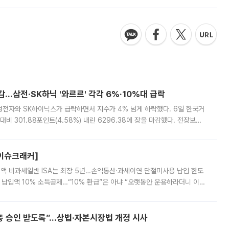
감…삼전·SK하닉 '와르르' 각각 6%·10%대 급락
삼성전자와 SK하이닉스가 급락하면서 지수가 4% 넘게 하락했다. 6일 한국거
비 301.88포인트(4.58%) 내린 6296.38에 장을 마감했다. 전장보다
스피는 장중 한때 6550.94까지 오르기도 했으나 6238.32까지 밀리기도 했
[이슈크래커]
 전액 비과세일반 ISA는 최장 5년…손익통산·과세이연 단절미사용 납입 한도
납입액 10% 소득공제…“10% 환급”은 아냐 “오랫동안 운용하라더니 이제
 ‘만능 절세 통장’으로 불리는 개인종합자산관리계좌(ISA)가 두 갈래로 개
주총 승인 받도록”…상법·자본시장법 개정 시사