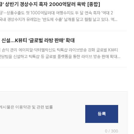
' 상반기 경상수지 흑자 2000억달러 육박 [종합]
급'⋯상품수출도 첫 1000억달러대 여행수지도 두 달 연속 흑자 '역대 2
국내 경상수지가 유례없는 '반도체 수출' 날개를 달고 훨훨 날고 있다. 역대
경상수지 뿐 아니라 상반기 경상수지 흑자도 2000억달러에 근접하며 사상 최
신설…K뷰티 ‘글로벌 라방 판매’ 확대
터 손익 관리 에이피알·닥터멜락신도 틱톡샵 라이브방송 강화 글로벌 K뷰티
담팀을 신설하고 틱톡샵 등 글로벌 플랫폼을 통한 라이브 방송 판매 확대에
급하는 데서 한발 더 나아가 방송 기획과 상품 구성, 출연자 섭외, 손익
0 / 300