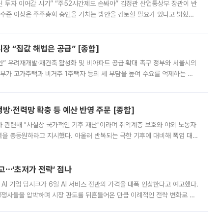
닌 투자 이어갈 시기” “주52시간제도 손봐야” 김정관 산업통상부 장관이 반
 수준 이상은 주주총회 승인을 거치는 방안을 검토할 필요가 있다고 밝혔다.
배구조와 주주권 강화 논의가 이어지는 가운데, 핵심 연구인력에 대한
 “집값 해법은 공급” [종합]
안” 우려재개발·재건축 활성화 및 비아파트 공급 확대 촉구 정부와 서울시의
정부가 고가주택과 비거주 1주택자 등의 세 부담을 높여 수요를 억제하는 카
키울 것이라며 세금이 아닌 공급이 근본적인 처방이라고 전면 반박했다.
방·전력망 확충 등 예산 반영 주문 [종합]
과 관련해 "사실상 국가적인 기후 재난"이라며 취약계층 보호와 야외 노동자
정력을 총동원하라고 지시했다. 아울러 반복되는 극한 기후에 대비해 폭염 대응
영하는 방안도 검토하라고 주문했다. 이 대통령은 이날 폭염·가뭄 대
예고⋯‘초저가 전략’ 접나
 AI 기업 딥시크가 6일 AI 서비스 전반의 가격을 대폭 인상한다고 예고했다.
 경쟁사들을 압박하며 시장 판도를 뒤흔들어온 만큼 이례적인 전략 변화로 평
 이날 공지를 통해 구체적인 인상 폭은 공개하지 않았지만 상당한 수