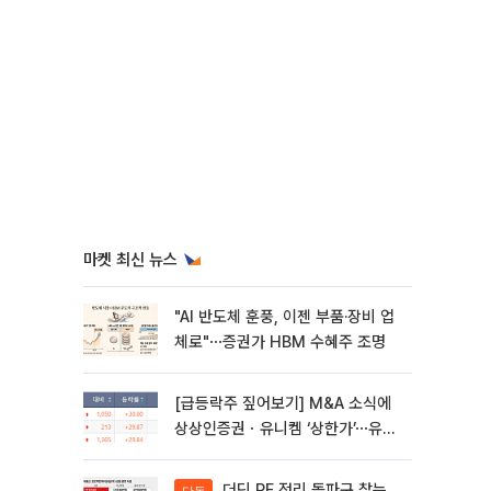
마켓 최신 뉴스
"AI 반도체 훈풍, 이젠 부품·장비 업
체로"⋯증권가 HBM 수혜주 조명
[급등락주 짚어보기] M&A 소식에
상상인증권ㆍ유니켐 ‘상한가’⋯유증
제동 걸린 SK디앤디↑
더딘 PF 정리 돌파구 찾는