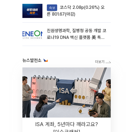
코스닥 2.08p(0.26%) 오
속보
른 801.67(마감)
진원생명과학, 질병청 공동 개발 코
로나19 DNA 백신 플랫폼 美 특허
확보
뉴스발전소
ISA 계좌, 5년마다 깨라고요?
[이슈크래커]