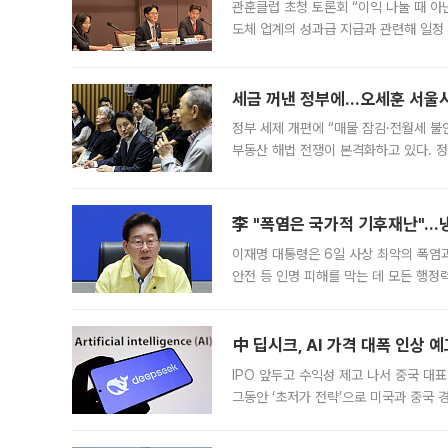
관훈클럽 초청 토론회 “이익 나눌 때 아
도체 업계의 성과급 지급과 관련해 일정
최근 상법·자본시장법 개정으로 기업 지
세금 꺼낸 정부에…오세훈 서울시장
정부 세제 개편에 “매물 잠김·전월세 불
부동산 해법 전쟁이 본격화하고 있다. 
드를 꺼내자 서울시는 전·월세 부담만 
李 "폭염은 국가적 기후재난"…냉
이재명 대통령은 6일 사상 최악의 폭염
안전 등 인명 피해를 막는 데 모든 행
인프라 확충 계획을 내년도 예산안에 반
中 딥시크, AI 가격 대폭 인상 
IPO 앞두고 수익성 제고 나서 중국 대표
그동안 ‘초저가 전략’으로 미국과 중국
가된다. 블룸버그통신에 따르면 딥시크는