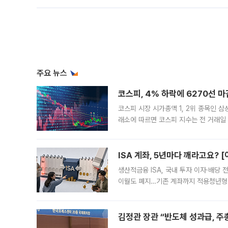
주요 뉴스
코스피, 4% 하락에 6270선 마
코스피 시장 시가총액 1, 2위 종목인 
래소에 따르면 코스피 지수는 전 거래일 대
1.81% 내린 6478.75에 출발한 코
다. 이날 오전
ISA 계좌, 5년마다 깨라고요? 
생산적금융 ISA, 국내 투자 이자·배당
이월도 폐지…기존 계좌까지 적용청년형 
는 5년마다 계좌를 해지하라는 건가요?”
편을
김정관 장관 “반도체 성과급, 