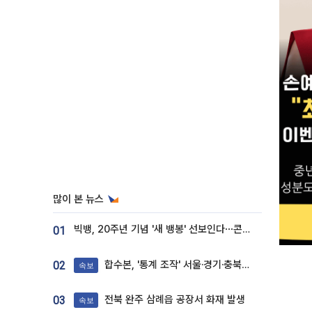
많이 본 뉴스
빅뱅, 20주년 기념 '새 뱅봉' 선보인다⋯콘서트 앞두고 팝업 개최
01
합수본, '통계 조작' 서울·경기·충북 선관위 등 추가 압수수색
02
속보
전북 완주 삼례읍 공장서 화재 발생
03
속보