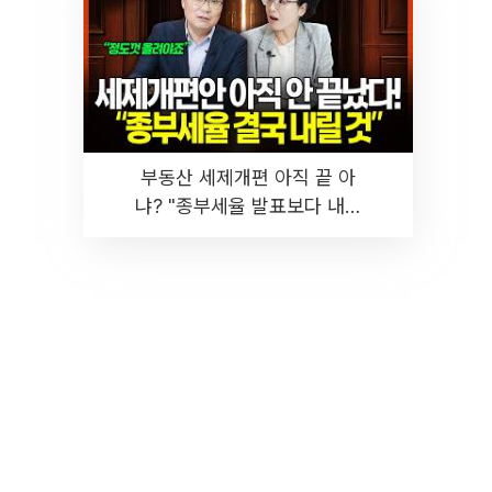
부동산 세제개편 아직 끝 아
냐? "종부세율 발표보다 내릴
것" 장기거주·양도세 전망 I 집
땅지성 I 김인만, 진미윤