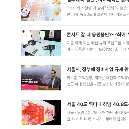
“와 이제 시원한 거 같아” 단체 ‘뇌손상
한 더위 속 30도대 초반이 상대적으로
지역에 있었습니다. 7월 말에는 서풍과
콘서트 갈 때 응원봉만?⋯'최애'
지금 화제 되는 패션·뷰티 트렌드를 소개
따라 제품을 사는 '디토(Ditto) 소비
어디일까요? 아이돌 콘서트 시작을 기다
서울시, 정부에 정비사업 규제 완화
명노준 주택실장, 재개발·재건축 주택공
공급 확대 방침을 거듭 강조한 가운데 정
면 반박하고 나섰다. 명노준 서울시 주택
서울 40도 찍더니 하남 40.8도
서울ㆍ노원 40.2도 이어 하남 40.8도
안 비 시작·내륙 소나기…무더위·열대야 
에서도 40도를 웃도는 기온이 관측됐다