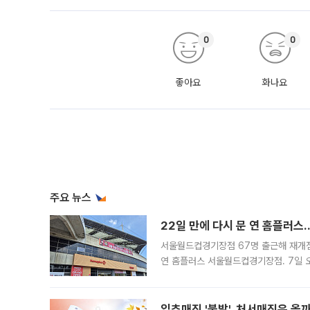
0
0
좋아요
화나요
주요 뉴스
22일 만에 다시 문 연 홈플러스
서울월드컵경기장점 67명 출근해 재개점 
연 홈플러스 서울월드컵경기장점. 7일 
우유, 과일 같은 신선식품이 차근차근 자
입추매직 '불발', 처서매직은 올