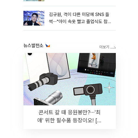
김규원, 격이 다른 미담에 SNS 들
썩⋯"아이 속옷 빨고 졸업식도 참
석"
뉴스발전소
콘서트 갈 때 응원봉만?⋯'최
애' 위한 필수품 등장이오! [솔
드아웃]