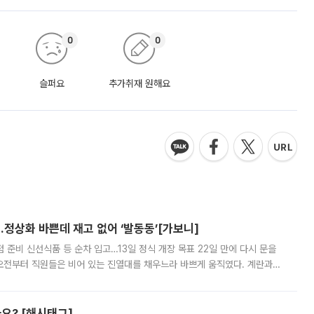
0
0
슬퍼요
추가취재 원해요
…정상화 바쁜데 재고 없어 ‘발동동’[가보니]
준비 신선식품 등 순차 입고…13일 정식 개장 목표 22일 만에 다시 문을
오전부터 직원들은 비어 있는 진열대를 채우느라 바쁘게 움직였다. 계란과
리를 잡기 시작했지만, 매장 곳곳엔 여전히 텅 빈 매대가 먼저 눈에 들어왔
까요? [해시태그]