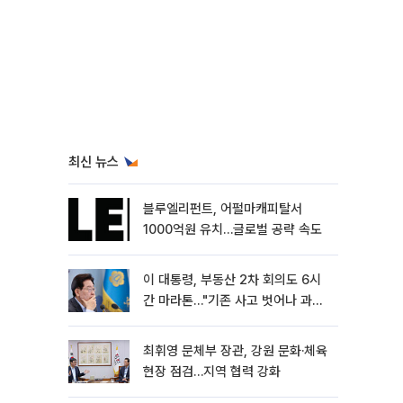
최신 뉴스
블루엘리펀트, 어펄마캐피탈서
1000억원 유치…글로벌 공략 속도
이 대통령, 부동산 2차 회의도 6시
간 마라톤…"기존 사고 벗어나 과감
히 실행"
최휘영 문체부 장관, 강원 문화·체육
현장 점검…지역 협력 강화