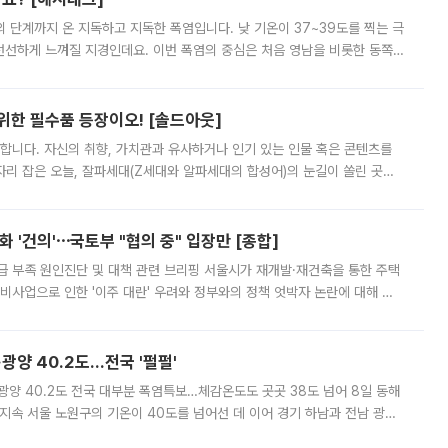
’의 단계까지 온 지독하고 지독한 폭염입니다. 낮 기온이 37~39도를 찍는 극
 선선하게 느껴질 지경인데요. 이번 폭염의 중심은 처음 영남을 비롯한 동쪽
 북서풍이 산맥을 넘어 영남 쪽으로 내려오면서 뜨겁고 건조해졌는데요.
 위한 필수품 등장이오! [솔드아웃]
합니다. 자신의 취향, 가치관과 유사하거나 인기 있는 인물 혹은 콘텐츠를
'가 자리 잡은 오늘, 잘파세대(Z세대와 알파세대의 합성어)의 눈길이 쏠린 곳은
리는 공연장. 응원봉만큼이나 눈에 띄는 게 있습니다. 공연이 시작되기
 '건의'⋯국토부 "협의 중" 입장만 [종합]
급 부족 원인진단 및 대책 관련 브리핑 서울시가 재개발·재건축을 통한 주택
비사업으로 인한 '이주 대란' 우려와 정부와의 정책 엇박자 논란에 대해 정
실장은 2031년까지 31만 가구 착공 목표에 차질이 없다는 입장이나,
·광양 40.2도…전국 '펄펄'
·광양 40.2도 전국 대부분 폭염특보…체감온도도 곳곳 38도 넘어 8일 동해
지속 서울 노원구의 기온이 40도를 넘어선 데 이어 경기 하남과 전남 광양
. 전국 대부분 지역에 폭염특보가 내려진 가운데 곳곳에서 39~40도 안팎