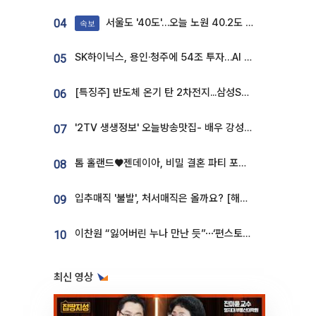
서울도 '40도'…오늘 노원 40.2도 기록
04
속보
SK하이닉스, 용인·청주에 54조 투자…AI 메모리 생산기지 키운다
05
[특징주] 반도체 온기 탄 2차전지...삼성SDI, 장 초반 7% 넘게 껑충
06
'2TV 생생정보' 오늘방송맛집- 배우 강성진 단골! 쌀국수ㆍ푸팟퐁 커리 맛집 '블○○○'
07
톰 홀랜드♥젠데이아, 비밀 결혼 파티 포착⋯호텔 대관비만 9억
08
입추매직 '불발', 처서매직은 올까요? [해시태그]
09
이찬원 “잃어버린 누나 만난 듯”⋯‘편스토랑’서 매력 폭발
10
최신 영상