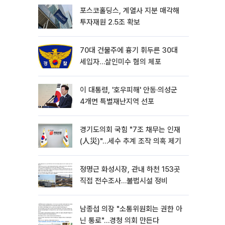
포스코홀딩스, 계열사 지분 매각해
투자재원 2.5조 확보
70대 건물주에 흉기 휘두른 30대
세입자…살인미수 혐의 체포
이 대통령, '호우피해' 안동·의성군
4개면 특별재난지역 선포
경기도의회 국힘 "7조 채무는 인재
(人災)"…세수 추계 조작 의혹 제기
정명근 화성시장, 관내 하천 153곳
직접 전수조사…불법시설 정비
남종섭 의장 "소통위원회는 권한 아
닌 통로"…경청 의회 만든다