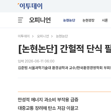
오피니언
논현논단
논현광장
시론
이투데이
오피니언
논현논단
[논현논단] 간헐적 단식 필
입력 2026-06-11 06:00
김준범 서울과학기술대 환경공학과 교수/한국환경경영학회 부회
만성적 에너지 과소비 부작용 급증
대중교통 장려해 탄소 저감 이끌고