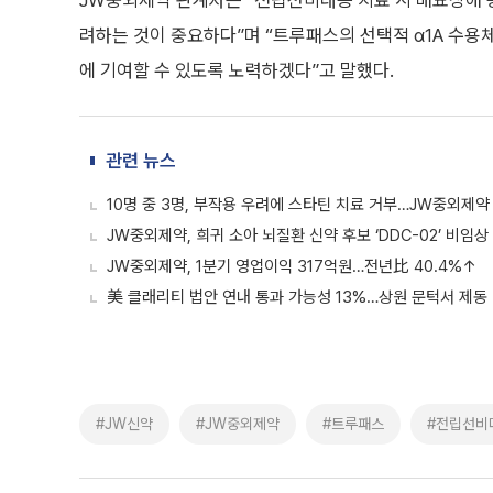
JW중외제약 관계자는 “전립선비대증 치료 시 배뇨장애 증
려하는 것이 중요하다”며 “트루패스의 선택적 α1A 수용
에 기여할 수 있도록 노력하겠다”고 말했다.
관련 뉴스
10명 중 3명, 부작용 우려에 스타틴 치료 거부…JW중외제약
JW중외제약, 희귀 소아 뇌질환 신약 후보 ‘DDC-02’ 비임상
JW중외제약, 1분기 영업이익 317억원…전년比 40.4%↑
美 클래리티 법안 연내 통과 가능성 13%…상원 문턱서 제동
#JW신약
#JW중외제약
#트루패스
#전립선비