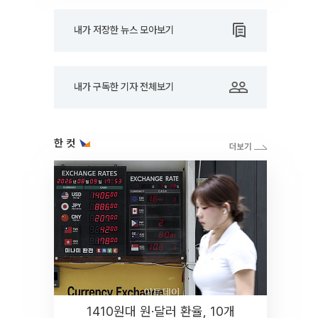
내가 저장한 뉴스 모아보기
내가 구독한 기자 전체보기
한 컷
1410원대 원·달러 환율, 10개