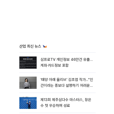
산업 최신 뉴스
삼프로TV 개인정보 46만건 유출…
계좌·카드정보 포함
‘태양 아래 올리브’ 김초엽 작가...“인
간이라는 종보다 설명하기 어려운
한 사람을 쓰고 싶었다”[문화人터
뷰]
제13회 제주삼다수 마스터스, 장은
수 첫 우승하며 성료