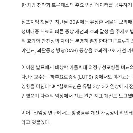
한 처방 전략과 트루패스의 주요 임상 데이터를 공유하기
심포지엄 첫날인 지난달 30일에는 유상준 서울대 보라매
성비대증 치료의 빠른 증상 개선과 효과 달성’을 주제로 
적 효과와 안전성의 차이는 분명히 존재한다”며 “트루패
야간뇨, 과활동성 방광(OAB) 증상을 효과적으로 개선 
이어진 발표에서 배상락 가톨릭대 의정부성모병원 비뇨의학
다. 배 교수는 “하부요로증상(LUTS) 중에서도 야간뇨
영향을 미친다”며 “실로도신은 유럽 3상 허가임상에서 
인했으며 다수의 임상에서 잔뇨 관련 지표 개선도 보고됐
이어 “전임상 연구에서는 방광혈류 개선 가능성이 확인돼
라고 덧붙였다.