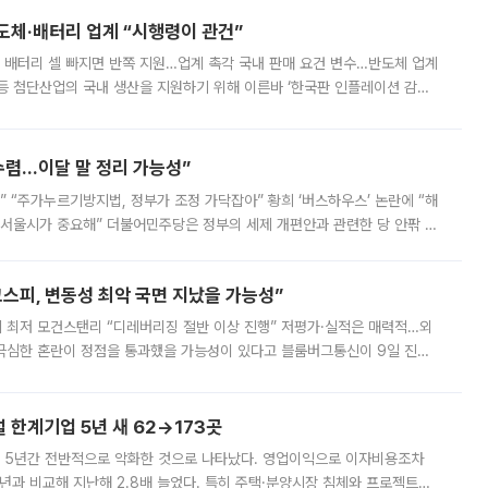
반도체·배터리 업계 “시행령이 관건”
 배터리 셀 빠지면 반쪽 지원…업계 촉각 국내 판매 요건 변수…반도체 업계
등 첨단산업의 국내 생산을 지원하기 위해 이른바 ‘한국판 인플레이션 감축
를 신설했지만, 업계에서는 세부 지원 대상에 따라 정책 효과가 크게 달라
수렴…이달 말 정리 가능성”
없어” “주가누르기방지법, 정부가 조정 가닥잡아” 황희 ‘버스하우스’ 논란에 “해
 서울시가 중요해” 더불어민주당은 정부의 세제 개편안과 관련한 당 안팎 의
에 나서겠다고 예고했다. 민주당은 8월 말 당정 조율을 거친 개편안이
스피, 변동성 최악 국면 지났을 가능성”
 만에 최저 모건스탠리 “디레버리징 절반 이상 진행” 저평가·실적은 매력적…외
든 극심한 혼란이 정점을 통과했을 가능성이 있다고 블룸버그통신이 9일 진단
가 상당 부분 정리된 데다 금융당국의 규제 강화로 고위험 상품 거래도 급감
한계기업 5년 새 62→173곳
 5년간 전반적으로 악화한 것으로 나타났다. 영업이익으로 이자비용조차
년과 비교해 지난해 2.8배 늘었다. 특히 주택·분양시장 침체와 프로젝트파