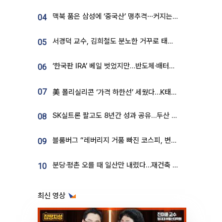
맥북 품은 삼성에 ‘중국산’ 맹추격⋯커지는 노트북 OLED 시장
04
서경덕 교수, 김희철도 분노한 거꾸로 태극기⋯"엉터리는 아냐, 아쉬울 뿐"
05
‘한국판 IRA’ 베일 벗었지만…반도체·배터리 업계 “시행령이 관건”
06
07
美 폴리실리콘 ‘가격 하한선’ 세웠다…K태양광 수혜 기대
SK실트론 팔고도 8년간 성과 공유…두산 인수대금 2.3조가 끝 아냐
08
블룸버그 “레버리지 거품 빠진 코스피, 변동성 최악 국면 지났을 가능성”
09
분당·평촌 오를 때 일산만 내렸다…재건축 기대감도 ‘무색’
10
최신 영상