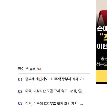
많이 본 뉴스
종부세 개편에도…1·3주택 종부세 격차 2028년부터 확대
01
미국, 가상자산 포괄 규제 속도…상원, ‘클래리티법’ 9월 절차투표 추진
02
03
이란, 미국에 호르무즈 합의 조건 제시…美 “경기 아직 안 끝나” [종합]