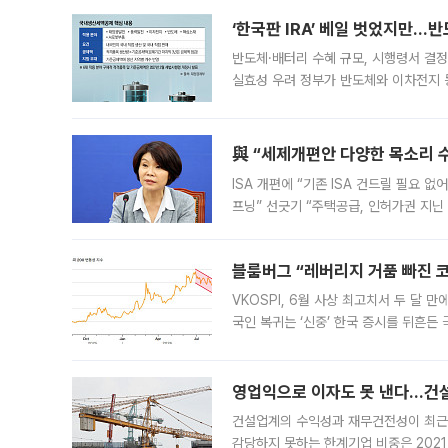
‘한국판 IRA’ 베일 벗었지만…
반도체·배터리 수혜 규모, 시행령서 결정
실효성 우려 정부가 반도체와 이차전지 
법(IRA)’으로 불리는 국내생산세액공제
與 “세제개편안 다양한 목소리 
ISA 개편에 “기존 ISA 건드릴 필요 
프닝” 선긋기 “주택공급, 인허가권 지닌
견을 수렴해 당정과 개편안에 대한 조율
블룸버그 “레버리지 거품 빠진 코
VKOSPI, 6월 사상 최고치서 두 달
국인 복귀는 ‘신중’ 한국 증시를 뒤흔
했다. 대규모 반대매매로 레버리지 투자
영업익으로 이자도 못 낸다…건설 
건설업계의 수익성과 재무건전성이 최근
감당하지 못하는 한계기업 비중은 2021