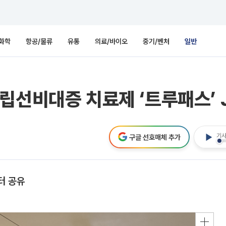
화학
항공/물류
유통
의료/바이오
중기/벤처
일반
립선비대증 치료제 ‘트루패스’ J
기사
구글 선호매체 추가
터 공유