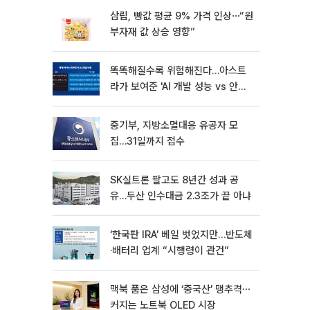
삼립, 빵값 평균 9% 가격 인상⋯“원
부자재 값 상승 영향”
똑똑해질수록 위험해진다…아스트
라가 보여준 'AI 개발 성능 vs 안전
딜레마'
중기부, 지방소멸대응 유공자 모
집…31일까지 접수
SK실트론 팔고도 8년간 성과 공
유…두산 인수대금 2.3조가 끝 아냐
‘한국판 IRA’ 베일 벗었지만…반도체
·배터리 업계 “시행령이 관건”
맥북 품은 삼성에 ‘중국산’ 맹추격⋯
커지는 노트북 OLED 시장