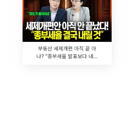
부동산 세제개편 아직 끝 아
냐? "종부세율 발표보다 내릴
것" 장기거주·양도세 전망 I 집
땅지성 I 김인만, 진미윤