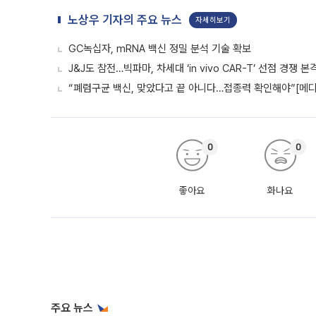
노상우 기자의 주요 뉴스
자세히보기
GC녹십자, mRNA 백신 정밀 분석 기술 확보
J&J도 참전…빅파마, 차세대 ‘in vivo CAR-T’ 선점 경쟁 본
“폐렴구균 백신, 맞았다고 끝 아니다…접종력 확인해야”[메디
0
0
좋아요
화나요
주요 뉴스