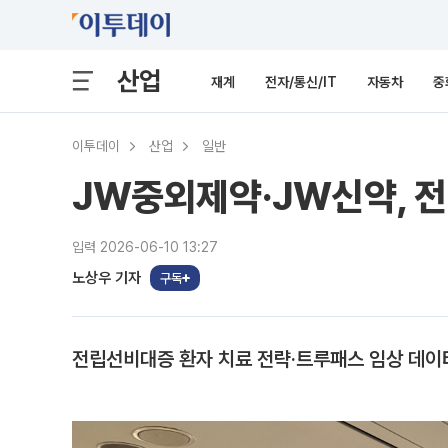
산업
재계
전자/통신/IT
자동차
중
이투데이
산업
일반
JW중외제약·JW신약, 전
입력 2026-06-10 13:27
노상우 기자
구독
전립선비대증 환자 치료 전략·트루패스 임상 데이