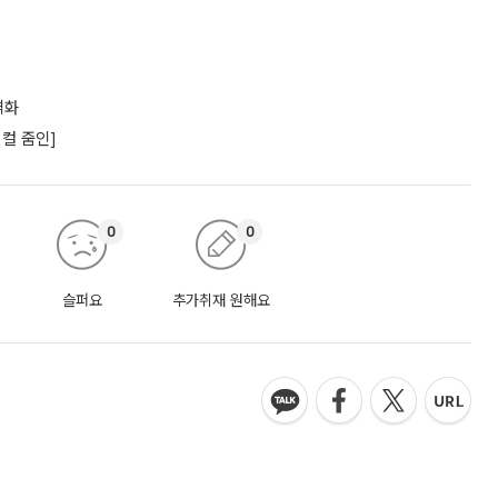
격화
컬 줌인]
0
0
슬퍼요
추가취재 원해요