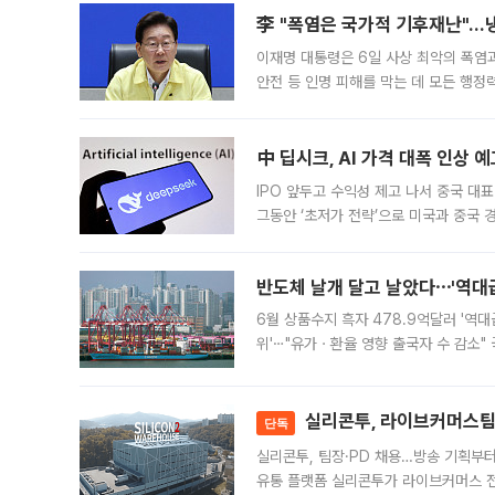
李 "폭염은 국가적 기후재난"…냉
이재명 대통령은 6일 사상 최악의 폭염
안전 등 인명 피해를 막는 데 모든 행
인프라 확충 계획을 내년도 예산안에 반
中 딥시크, AI 가격 대폭 인상 
IPO 앞두고 수익성 제고 나서 중국 대표
그동안 ‘초저가 전략’으로 미국과 중국
가된다. 블룸버그통신에 따르면 딥시크는
반도체 날개 달고 날았다⋯'역대급
6월 상품수지 흑자 478.9억달러 '역대
위'⋯"유가ㆍ환율 영향 출국자 수 감소" 
급 수출 호조가 매달 이어지면서 6월 
대 기
실리콘투, 라이브커머스팀 
단독
실리콘투, 팀장·PD 채용…방송 기획부
유통 플랫폼 실리콘투가 라이브커머스 전