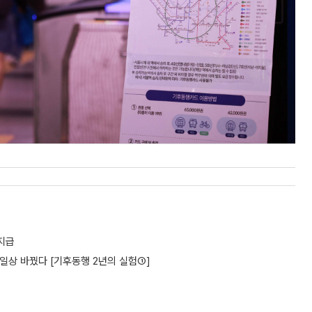
 지급
민 일상 바꿨다 [기후동행 2년의 실험①]