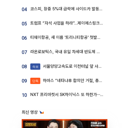
코스피, 장중 5%대 급락에 사이드카 발동…삼성·SK 동반 폭락
04
트럼프 “자석 사업을 하라”…제이에스링크, 비중국 영구자석 공급망 구축 속도
05
티웨이항공, 새 이름 '트리니티항공' 첫발…SSC 전략 본격화
06
라온로보틱스, 국내 유일 차세대 반도체 공정 로봇 개발 ‘고객사 테스트 진행’
07
서울양양고속도로 이천터널 앞 사고 발생
08
속보
하마스 “네타냐후 합의안 거절, 총선 앞두고 시간 끌기”
09
단독
NXT 프리마켓서 SK하이닉스 또 하한가⋯‘11주 거래’에 시초가 왜곡
10
최신 영상