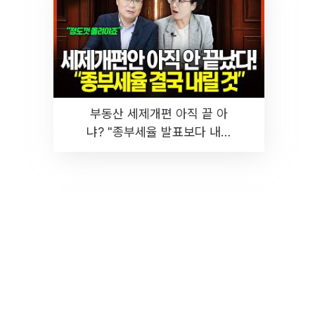
부동산 세제개편 아직 끝 아
냐? "종부세율 발표보다 내릴
것" 장기거주·양도세 전망 I 집
땅지성 I 김인만, 진미윤