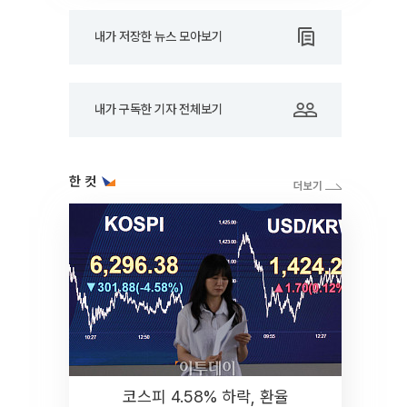
내가 저장한 뉴스 모아보기
내가 구독한 기자 전체보기
한 컷
코스피 4.58% 하락, 환율