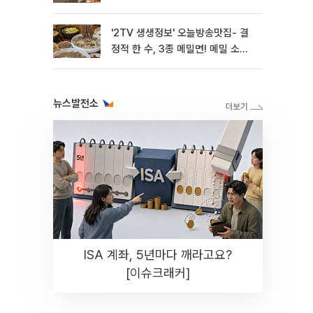
'2TV 생생정보' 오늘방송맛집- 결
정적 한 수, 3종 메밀면! 메밀 소바
맛집 '의○○○○'
뉴스발전소
ISA 계좌, 5년마다 깨라고요?
[이슈크래커]