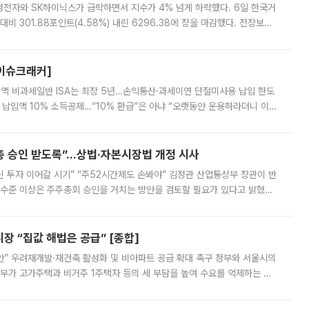
삼성전자와 SK하이닉스가 급락하면서 지수가 4% 넘게 하락했다. 6일 한국거
비 301.88포인트(4.58%) 내린 6296.38에 장을 마감했다. 전장보다
스피는 장중 한때 6550.94까지 오르기도 했으나 6238.32까지 밀리기도 했
[이슈크래커]
 전액 비과세일반 ISA는 최장 5년…손익통산·과세이연 단절미사용 납입 한도
납입액 10% 소득공제…“10% 환급”은 아냐 “오랫동안 운용하라더니 이제
 ‘만능 절세 통장’으로 불리는 개인종합자산관리계좌(ISA)가 두 갈래로 개
주총 승인 받도록”…상법·자본시장법 개정 시사
닌 투자 이어갈 시기” “주52시간제도 손봐야” 김정관 산업통상부 장관이 반
 수준 이상은 주주총회 승인을 거치는 방안을 검토할 필요가 있다고 밝혔다.
배구조와 주주권 강화 논의가 이어지는 가운데, 핵심 연구인력에 대한
 “집값 해법은 공급” [종합]
안” 우려재개발·재건축 활성화 및 비아파트 공급 확대 촉구 정부와 서울시의
정부가 고가주택과 비거주 1주택자 등의 세 부담을 높여 수요를 억제하는 카
키울 것이라며 세금이 아닌 공급이 근본적인 처방이라고 전면 반박했다.