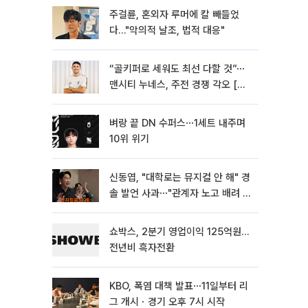
주걸륜, 혼외자 루머에 칼 빼들었
다…"악의적 날조, 법적 대응"
“골키퍼로 세워도 최선 다할 것”⋯
맨시티 누네스, 주전 경쟁 각오 [인
터뷰]
벼랑 끝 DN 수퍼스⋯1세트 내주며
10위 위기
신동엽, "대학로는 뮤지컬 안 해" 경
솔 발언 사과⋯"관계자 노고 배려 못
해"
쇼박스, 2분기 영업이익 125억원…
전년비 흑자전환
KBO, 폭염 대책 발표⋯11일부터 리
그 개시ㆍ경기 오후 7시 시작