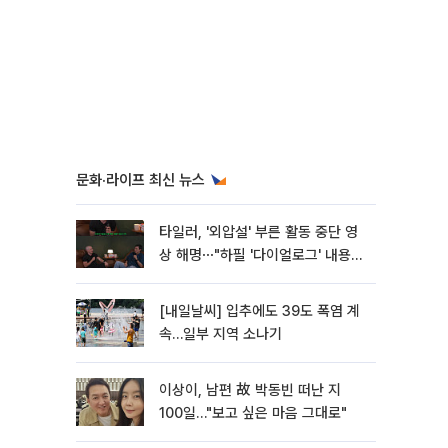
문화·라이프 최신 뉴스
타일러, '외압설' 부른 활동 중단 영
상 해명⋯"하필 '다이얼로그' 내용이
라"
[내일날씨] 입추에도 39도 폭염 계
속…일부 지역 소나기
이상이, 남편 故 박동빈 떠난 지
100일…"보고 싶은 마음 그대로"