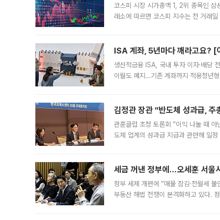
코스피 시장 시가총액 1, 2위 종목인 
래소에 따르면 코스피 지수는 전 거래일 대
1.81% 내린 6478.75에 출발한 코
다. 이날 오전
ISA 계좌, 5년마다 깨라고요? 
생산적금융 ISA, 국내 투자 이자·배당
이월도 폐지…기존 계좌까지 적용청년형 
는 5년마다 계좌를 해지하라는 건가요?”
편을
김정관 장관 “반도체 성과급, 
관훈클럽 초청 토론회 “이익 나눌 때 아
도체 업계의 성과급 지급과 관련해 일정
최근 상법·자본시장법 개정으로 기업 지
세금 꺼낸 정부에…오세훈 서울시장
정부 세제 개편에 “매물 잠김·전월세 불
부동산 해법 전쟁이 본격화하고 있다. 
드를 꺼내자 서울시는 전·월세 부담만 