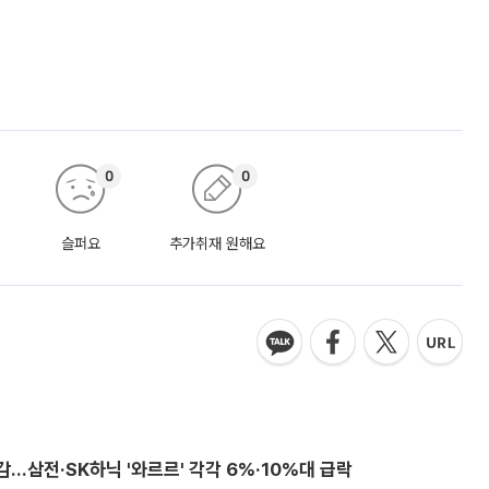
0
0
슬퍼요
추가취재 원해요
감…삼전·SK하닉 '와르르' 각각 6%·10%대 급락