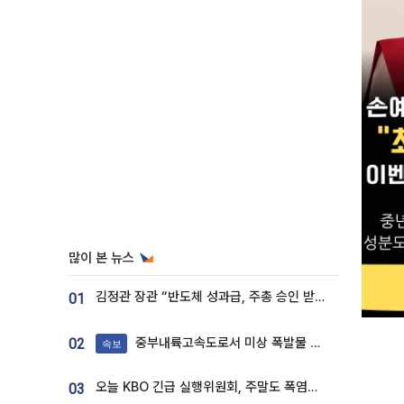
많이 본 뉴스
김정관 장관 “반도체 성과급, 주총 승인 받도록”…상법·자본시장법 개정 시사
01
중부내륙고속도로서 미상 폭발물 발견
02
속보
오늘 KBO 긴급 실행위원회, 주말도 폭염취소 될까
03