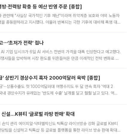
방·전력망 확충 등 예산 반영 주문 [종합]
과 관련해 "사실상 국가적인 기후 재난"이라며 취약계층 보호와 야외 노동자
정력을 총동원하라고 지시했다. 아울러 반복되는 극한 기후에 대비해 폭염 대응
영하는 방안도 검토하라고 주문했다. 이 대통령은 이날 폭염·가뭄 대
예고⋯‘초저가 전략’ 접나
 AI 기업 딥시크가 6일 AI 서비스 전반의 가격을 대폭 인상한다고 예고했다.
 경쟁사들을 압박하며 시장 판도를 뒤흔들어온 만큼 이례적인 전략 변화로 평
 이날 공지를 통해 구체적인 인상 폭은 공개하지 않았지만 상당한 수
' 상반기 경상수지 흑자 2000억달러 육박 [종합]
급'⋯상품수출도 첫 1000억달러대 여행수지도 두 달 연속 흑자 '역대 2
국내 경상수지가 유례없는 '반도체 수출' 날개를 달고 훨훨 날고 있다. 역대
경상수지 뿐 아니라 상반기 경상수지 흑자도 2000억달러에 근접하며 사상 최
신설…K뷰티 ‘글로벌 라방 판매’ 확대
터 손익 관리 에이피알·닥터멜락신도 틱톡샵 라이브방송 강화 글로벌 K뷰티
담팀을 신설하고 틱톡샵 등 글로벌 플랫폼을 통한 라이브 방송 판매 확대에