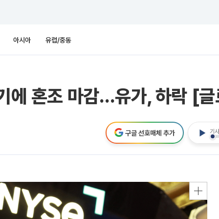
아시아
유럽/중동
르기에 혼조 마감…유가, 하락 [
기사
구글 선호매체 추가