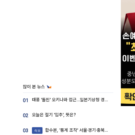
많이 본 뉴스
태풍 '돌핀' 오키나와 접근…일본기상청 경로 업데이트
01
오늘은 절기 '입추', 뜻은?
02
합수본, '통계 조작' 서울·경기·충북 선관위 등 추가 압수수색
03
속보