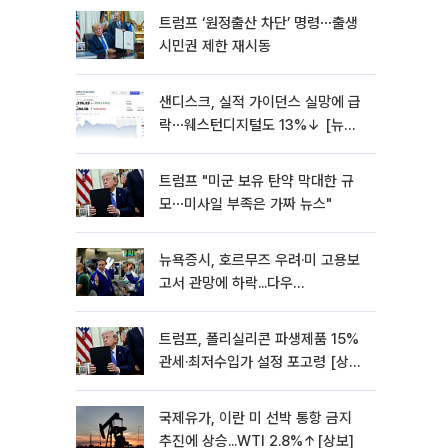
트럼프 ‘원정출산 차단’ 명령⋯출생
시민권 제한 재시동
샌디스크, 실적 가이던스 실망에 급
락⋯웨스턴디지털도 13%↓ [뉴욕
증시 무버]
트럼프 "미군 보유 탄약 막대한 규
모⋯미사일 부족은 가짜 뉴스"
뉴욕증시, 호르무즈 우려·미 고용보
고서 관망에 하락...다우
0.85%↓[종합]
트럼프, 폴리실리콘 파생제품 15%
관세·최저수입가 설정 포고령 [상
보]
국제유가, 이란 미 선박 통항 금지
추진에 상승...WTI 2.8%↑[상보]