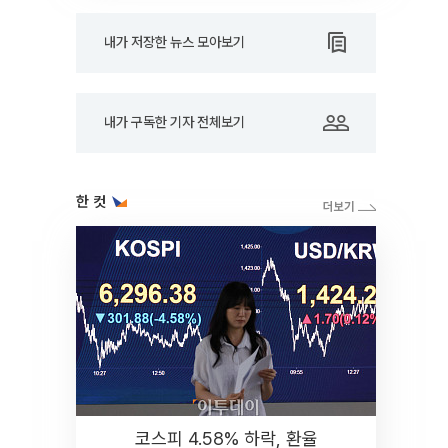
내가 저장한 뉴스 모아보기
내가 구독한 기자 전체보기
한 컷
코스피 4.58% 하락, 환율