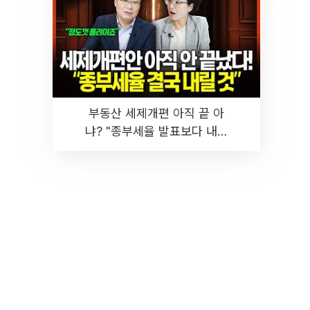
부동산 세제개편 아직 끝 아
냐? "종부세율 발표보다 내릴
것" 장기거주·양도세 전망 I 집
땅지성 I 김인만, 진미윤