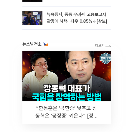
뉴욕증시, 중동 우려·미 고용보고서
관망에 하락⋯다우 0.85%↓[상보]
뉴스발전소
“한동훈은 ‘공한증’ 낮추고 장
동혁은 ‘공장증’ 키운다” [정치
대학]