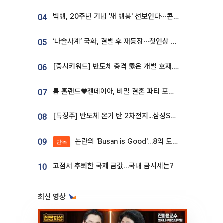
빅뱅, 20주년 기념 '새 뱅봉' 선보인다⋯콘서트 앞두고 팝업 개최
04
‘나솔사계’ 국화, 결별 후 재등장⋯첫인상 투표 휩쓸고 ‘인기녀’ 등극
05
[증시키워드] 반도체 충격 뚫은 개별 호재...포스코퓨처엠·에코프로·한화솔루션 '눈길'
06
톰 홀랜드♥젠데이아, 비밀 결혼 파티 포착⋯호텔 대관비만 9억
07
[특징주] 반도체 온기 탄 2차전지...삼성SDI, 장 초반 7% 넘게 껑충
08
논란의 'Busan is Good'…8억 도시브랜드, 용산 대통령실 CI 업체가 수행
09
단독
고점서 후퇴한 국제 금값…국내 금시세는?
10
최신 영상