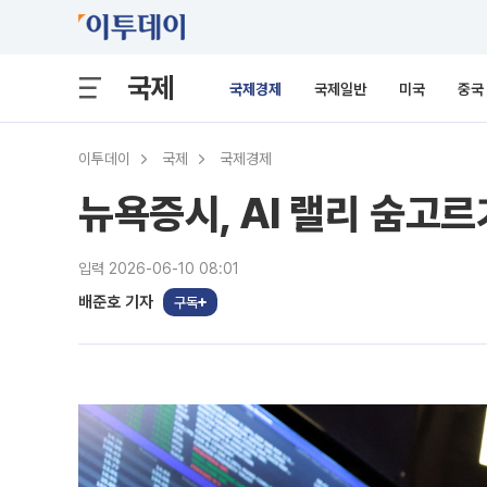
국제
국제경제
국제일반
미국
중국
이투데이
국제
국제경제
뉴욕증시, AI 랠리 숨고
입력 2026-06-10 08:01
배준호 기자
구독