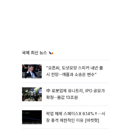
국제 최신 뉴스
“오픈AI, 도넛모양 스피커 내년 출
시 전망⋯애플과 소송은 변수”
中 로봇업체 유니트리, IPO 공모가
확정⋯몸값 13조원
락업 해제 스페이스X 6.14%↑⋯시
장 충격 제한적인 이유 [마켓핫]