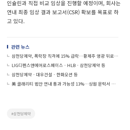
인슐린과 직접 비교 임상을 진행할 예정이며, 회사는
연내 최종 임상 결과 보고서(CSR) 확보를 목표로 하
고 있다.
관련 뉴스
삼천당제약, 폭락장 직격에 15% 급락…황제주 영광 뒤로하고 '흔들'
LIG디펜스앤에어로스페이스ㆍHLBㆍ삼천당제약 등
삼천당제약ㆍ대우건설ㆍ한화오션 등
美 클래리티 법안 연내 통과 가능성 13%…상원 문턱서 제동
#삼천당제약