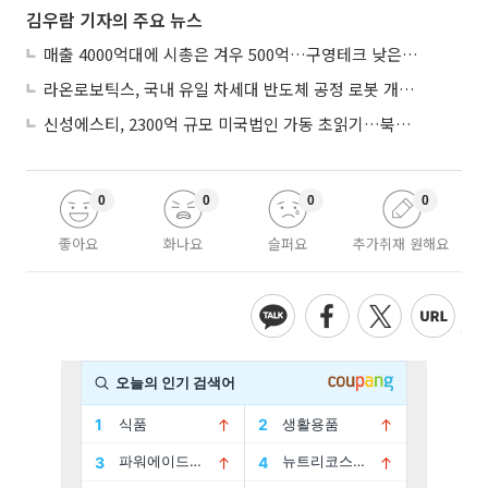
김우람 기자의 주요 뉴스
매출 4000억대에 시총은 겨우 500억…구영테크 낮은 몸값에 저가 승계 마무리
라온로보틱스, 국내 유일 차세대 반도체 공정 로봇 개발 ‘고객사 테스트 진행’
신성에스티, 2300억 규모 미국법인 가동 초읽기…북미 ESS 공략 본격화
0
0
0
0
좋아요
화나요
슬퍼요
추가취재 원해요