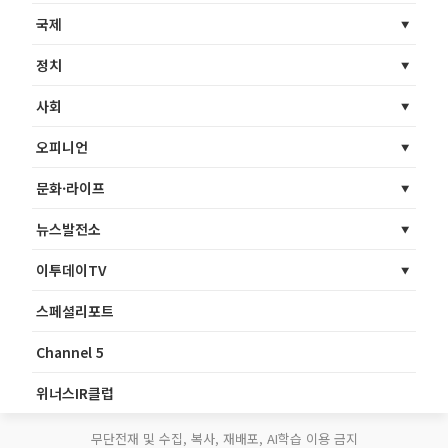
국제
정치
사회
오피니언
문화·라이프
뉴스발전소
이투데이TV
스페셜리포트
Channel 5
위너스IR클럽
무단전재 및 수집, 복사, 재배포, AI학습 이용 금지