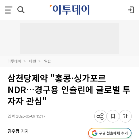
이투데이
마켓
일반
삼천당제약 "홍콩·싱가포르
NDR…경구용 인슐린에 글로벌 투
자자 관심"
입력 2026-06-09 15:17
김우람 기자
구글 선호매체 추가