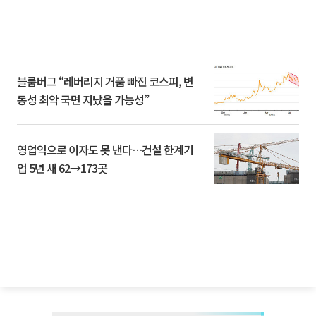
블룸버그 “레버리지 거품 빠진 코스피, 변
동성 최악 국면 지났을 가능성”
영업익으로 이자도 못 낸다…건설 한계기
업 5년 새 62→173곳