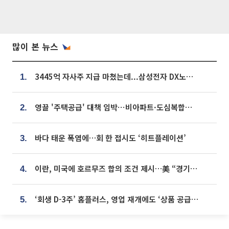
많이 본 뉴스
3445억 자사주 지급 마쳤는데...삼성전자 DX노조, 뒤늦은 '떼쓰기 집회'
1.
영끌 '주택공급' 대책 임박⋯비아파트·도심복합까지 총동원
2.
바다 태운 폭염에…회 한 접시도 ‘히트플레이션’
3.
이란, 미국에 호르무즈 합의 조건 제시…美 “경기 아직 안 끝나” [종합]
4.
‘회생 D-3주’ 홈플러스, 영업 재개에도 ‘상품 공급망’ 복구가 생존 관건
5.