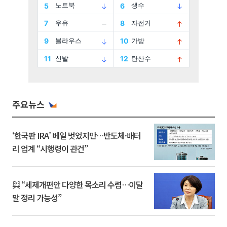
주요뉴스
‘한국판 IRA’ 베일 벗었지만…반도체·배터
리 업계 “시행령이 관건”
與 “세제개편안 다양한 목소리 수렴…이달
말 정리 가능성”