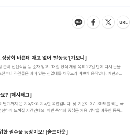
…정상화 바쁜데 재고 없어 ‘발동동’[가보니]
준비 신선식품 등 순차 입고…13일 정식 개장 목표 22일 만에 다시 문을
오전부터 직원들은 비어 있는 진열대를 채우느라 바쁘게 움직였다. 계란과
리를 잡기 시작했지만, 매장 곳곳엔 여전히 텅 빈 매대가 먼저 눈에 들어왔
까요? [해시태그]
’의 단계까지 온 지독하고 지독한 폭염입니다. 낮 기온이 37~39도를 찍는 극
 선선하게 느껴질 지경인데요. 이번 폭염의 중심은 처음 영남을 비롯한 동쪽
 북서풍이 산맥을 넘어 영남 쪽으로 내려오면서 뜨겁고 건조해졌는데요.
 위한 필수품 등장이오! [솔드아웃]