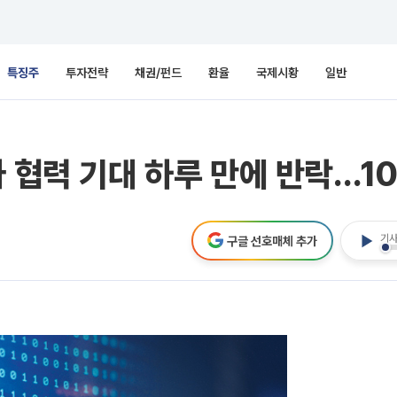
특징주
투자전략
채권/펀드
환율
국제시황
일반
아 협력 기대 하루 만에 반락…1
기사
구글 선호매체 추가