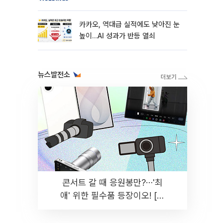
카카오, 역대급 실적에도 낮아진 눈
높이…AI 성과가 반등 열쇠
뉴스발전소
콘서트 갈 때 응원봉만?⋯'최
애' 위한 필수품 등장이오! [솔
드아웃]