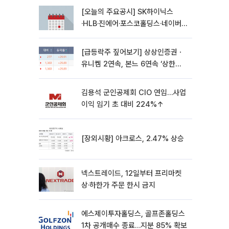
[오늘의 주요공시] SK하이닉스
·HLB·진에어·포스코홀딩스·네이버·
대우건설 등
[급등락주 짚어보기] 상상인증권ㆍ
유니켐 2연속, 본느 6연속 ‘상한
가’⋯M&A 훈풍 분 증시
김용석 군인공제회 CIO 연임…사업
이익 임기 초 대비 224%↑
[장외시황] 아크로스, 2.47% 상승
넥스트레이드, 12일부터 프리마켓
상·하한가 주문 한시 금지
에스제이투자홀딩스, 골프존홀딩스
1차 공개매수 종료…지분 85% 확보