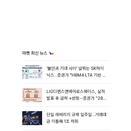
마켓 최신 뉴스
'불안과 기대 사이' 널뛰는 SK하이
닉스…증권가 "HBM4·LTA 기반 펀
터멘털 견고"
LIG디펜스앤에어로스페이스, 실적
발표 후 급락→반등⋯증권가 “28년
까지 튼튼”
단일 레버리지 규제 일주일…거래대
금 이틀째 1조 하회