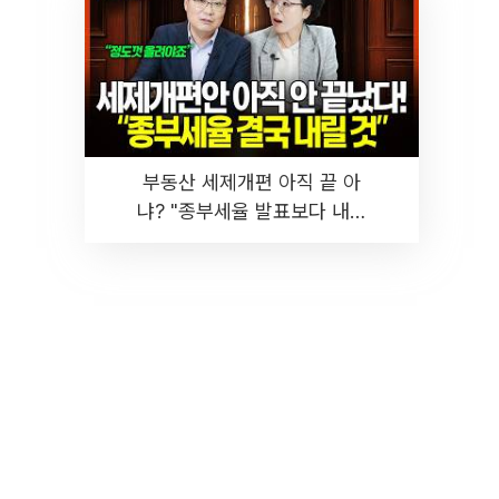
부동산 세제개편 아직 끝 아
냐? "종부세율 발표보다 내릴
것" 장기거주·양도세 전망 I 집
땅지성 I 김인만, 진미윤