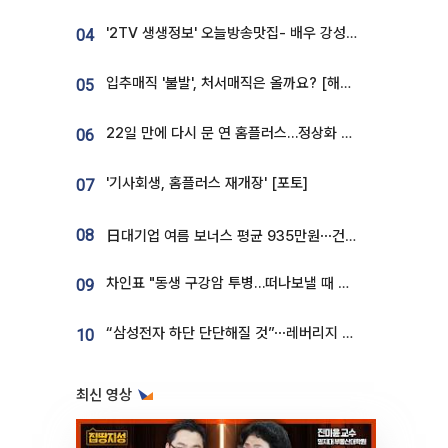
'2TV 생생정보' 오늘방송맛집- 배우 강성진 단골! 쌀국수ㆍ푸팟퐁 커리 맛집 '블○○○'
04
입추매직 '불발', 처서매직은 올까요? [해시태그]
05
22일 만에 다시 문 연 홈플러스…정상화 바쁜데 재고 없어 ‘발동동’[가보니]
06
'기사회생, 홈플러스 재개장' [포토]
07
08
日대기업 여름 보너스 평균 935만원⋯건설회사 1800만 넘어
차인표 "동생 구강암 투병…떠나보낼 때 가장 힘들었다”
09
“삼성전자 하단 단단해질 것”⋯레버리지 규제에 쏠림 완화 [찐코노미]
10
최신 영상