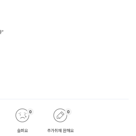
야”
0
0
슬퍼요
추가취재 원해요