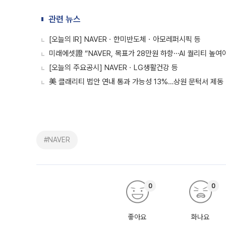
관련 뉴스
[오늘의 IR] NAVERㆍ한미반도체ㆍ아모레퍼시픽 등
미래에셋證 “NAVER, 목표가 28만원 하향⋯AI 퀄리티 높여
[오늘의 주요공시] NAVERㆍLG생활건강 등
美 클래리티 법안 연내 통과 가능성 13%…상원 문턱서 제동
#NAVER
0
0
좋아요
화나요