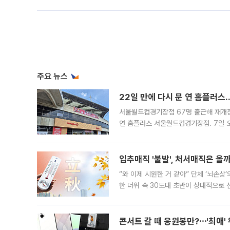
주요 뉴스
22일 만에 다시 문 연 홈플러스
서울월드컵경기장점 67명 출근해 재개점 
연 홈플러스 서울월드컵경기장점. 7일 
우유, 과일 같은 신선식품이 차근차근 자
입추매직 '불발', 처서매직은 올
“와 이제 시원한 거 같아” 단체 ‘뇌손상
한 더위 속 30도대 초반이 상대적으로
지역에 있었습니다. 7월 말에는 서풍과
콘서트 갈 때 응원봉만?⋯'최애'