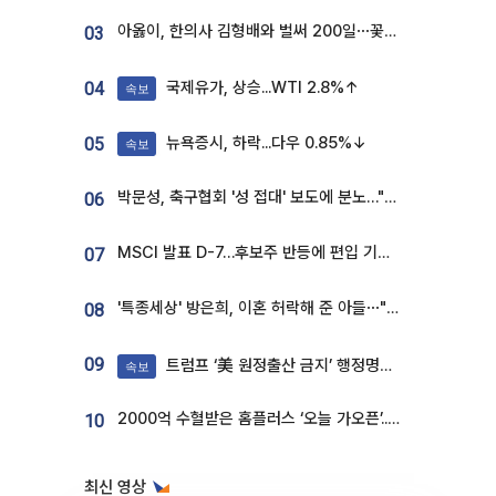
아옳이, 한의사 김형배와 벌써 200일⋯꽃다발 들고 "프러포즈 아냐"
03
국제유가, 상승...WTI 2.8%↑
04
속보
뉴욕증시, 하락...다우 0.85%↓
05
속보
박문성, 축구협회 '성 접대' 보도에 분노…"다 말아먹으려고 작정했나"
06
MSCI 발표 D-7…후보주 반등에 편입 기대 재점화
07
'특종세상' 방은희, 이혼 허락해 준 아들⋯"너무 잘 커줬다" 오열
08
09
트럼프 ‘美 원정출산 금지’ 행정명령 서명
속보
2000억 수혈받은 홈플러스 ‘오늘 가오픈’...13일 정식 개장 시험대
10
최신 영상