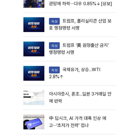
관망에 하락⋯다우 0.85%↓[상보]
트럼프, 폴리실리콘 산업 보
속보
호 행정명령 서명
트럼프 ‘美 원정출산 금지’
속보
행정명령 서명
국제유가, 상승...WTI
속보
2.8%↑
아시아증시, 혼조...일본 3거래일 만
에 반락
中 딥시크, AI 가격 대폭 인상 예
고⋯‘초저가 전략’ 접나