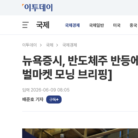
국제
국제경제
국제일반
미국
중국
이투데이
국제
국제경제
뉴욕증시, 반도체주 반등에
벌마켓 모닝 브리핑]
입력 2026-06-09 08:05
배준호 기자
구독