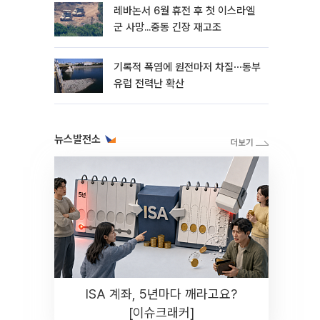
레바논서 6월 휴전 후 첫 이스라엘
군 사망...중동 긴장 재고조
기록적 폭염에 원전마저 차질⋯동부
유럽 전력난 확산
뉴스발전소
ISA 계좌, 5년마다 깨라고요?
[이슈크래커]