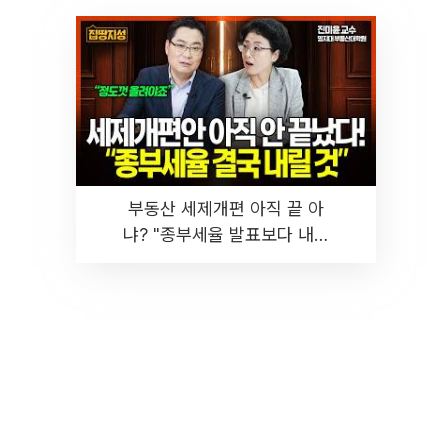
부동산 세제개편 아직 끝 아
냐? "종부세율 발표보다 내릴
것" 장기거주·양도세 전망 I 집
땅지성 I 김인만, 진미윤