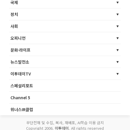
국제
정치
사회
오피니언
문화·라이프
뉴스발전소
이투데이TV
스페셜리포트
Channel 5
위너스IR클럽
무단전재 및 수집, 복사, 재배포, AI학습 이용 금지
Copyright 2006.
이투데이
. All rights reserved