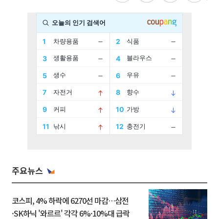
주요뉴스
코스피, 4% 하락에 6270선 마감…삼전
·SK하닉 '와르르' 각각 6%·10%대 급락