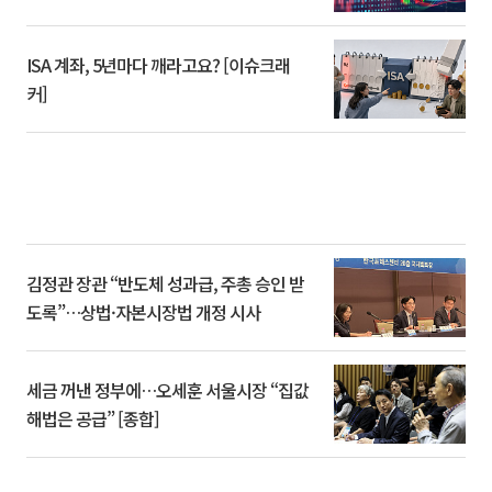
ISA 계좌, 5년마다 깨라고요? [이슈크래
커]
김정관 장관 “반도체 성과급, 주총 승인 받
도록”…상법·자본시장법 개정 시사
세금 꺼낸 정부에…오세훈 서울시장 “집값
해법은 공급” [종합]