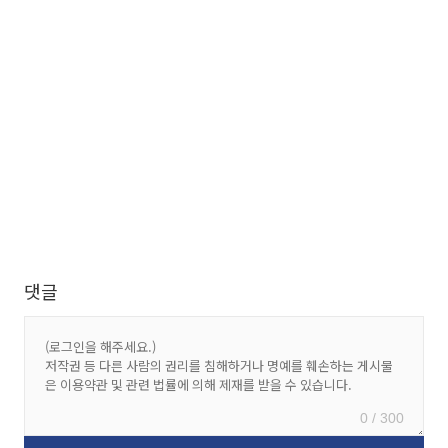
댓글
0 / 300