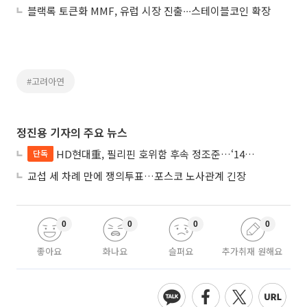
블랙록 토큰화 MMF, 유럽 시장 진출∙∙∙스테이블코인 확장
#고려아연
정진용 기자의 주요 뉴스
HD현대重, 필리핀 호위함 후속 정조준…‘14척+α’ 싹쓸이 노린다
단독
교섭 세 차례 만에 쟁의투표…포스코 노사관계 긴장
0
0
0
0
좋아요
화나요
슬퍼요
추가취재 원해요