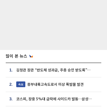
많이 본 뉴스
김정관 장관 “반도체 성과급, 주총 승인 받도록”…상법·자본시장법 개정 시사
1.
중부내륙고속도로서 미상 폭발물 발견
속보
2.
코스피, 장중 5%대 급락에 사이드카 발동…삼성·SK 동반 폭락
3.