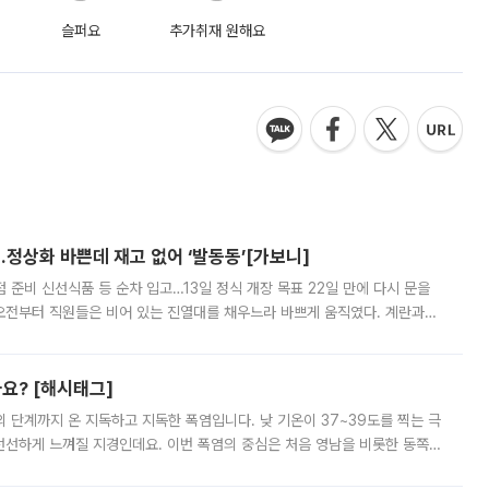
슬퍼요
추가취재 원해요
…정상화 바쁜데 재고 없어 ‘발동동’[가보니]
준비 신선식품 등 순차 입고…13일 정식 개장 목표 22일 만에 다시 문을
오전부터 직원들은 비어 있는 진열대를 채우느라 바쁘게 움직였다. 계란과
리를 잡기 시작했지만, 매장 곳곳엔 여전히 텅 빈 매대가 먼저 눈에 들어왔
까요? [해시태그]
’의 단계까지 온 지독하고 지독한 폭염입니다. 낮 기온이 37~39도를 찍는 극
 선선하게 느껴질 지경인데요. 이번 폭염의 중심은 처음 영남을 비롯한 동쪽
 북서풍이 산맥을 넘어 영남 쪽으로 내려오면서 뜨겁고 건조해졌는데요.