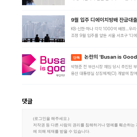
가 체결 사례와 관련해 설명자료를 내고
9월 입주 디에이치방배 잔금대출
KB·신한·하나 각각 1000억 배정…우
조정 9월 입주를 앞둔 서울 서초구 ‘디
은행과 NH농협은행도 대출 취급을 검토
민은행
논란의 'Busan is Go
단독
박형준 전 부산시장 재임 당시 추진된 부산
용산 대통령실 상징체계(CI) 개발에 참
도시브랜드 사업이 공개 이후 시민 공감
댓글