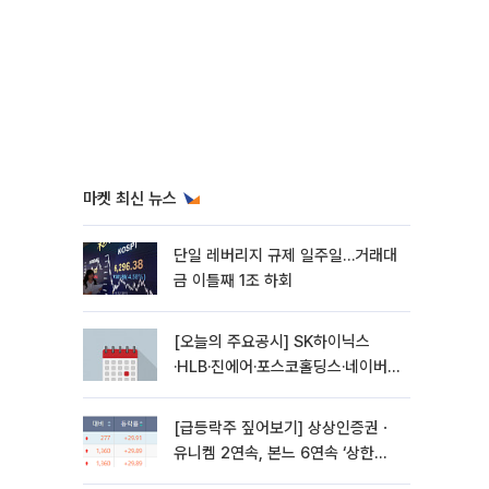
마켓 최신 뉴스
단일 레버리지 규제 일주일…거래대
금 이틀째 1조 하회
[오늘의 주요공시] SK하이닉스
·HLB·진에어·포스코홀딩스·네이버·
대우건설 등
[급등락주 짚어보기] 상상인증권ㆍ
유니켐 2연속, 본느 6연속 ‘상한
가’⋯M&A 훈풍 분 증시