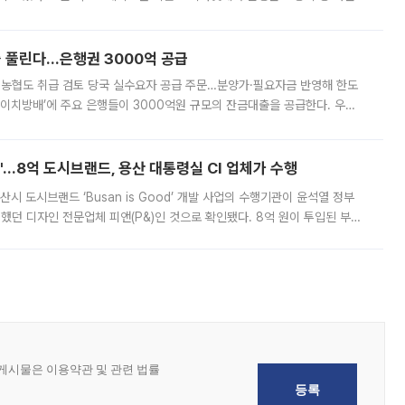
, 주문 오류로 인한 가격 급등락을 최소화하기 위한 비상 대응방안을 발표
 풀린다…은행권 3000억 공급
리·농협도 취급 검토 당국 실수요자 공급 주문…분양가·필요자금 반영해 한도
에이치방배’에 주요 은행들이 3000억원 규모의 잔금대출을 공급한다. 우리
하고 있어 향후 공급 규모가 늘어날 전망이다. 7일 금융권에 따르면 KB국
od'…8억 도시브랜드, 용산 대통령실 CI 업체가 수행
시 도시브랜드 ‘Busan is Good’ 개발 사업의 수행기관이 윤석열 정부
여했던 디자인 전문업체 피앤(P&)인 것으로 확인됐다. 8억 원이 투입된 부산
 부족과 디자인 정체성 논란에 휩싸였던 만큼, 사업 선정 과정과 결과물에