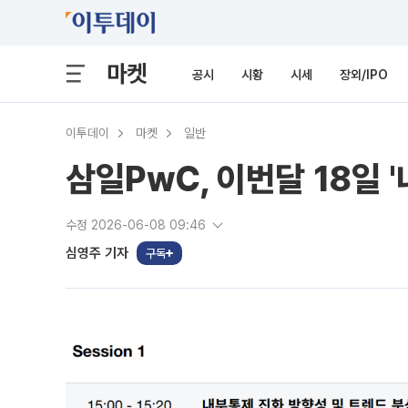
마켓
공시
시황
시세
장외/IPO
이투데이
마켓
일반
삼일PwC, 이번달 18일 
수정 2026-06-08 09:46
심영주 기자
구독