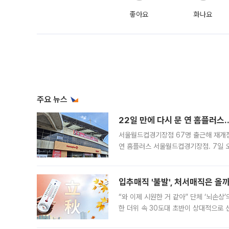
좋아요
화나요
주요 뉴스
22일 만에 다시 문 연 홈플러스
서울월드컵경기장점 67명 출근해 재개점 
연 홈플러스 서울월드컵경기장점. 7일 
우유, 과일 같은 신선식품이 차근차근 자
입추매직 '불발', 처서매직은 올
“와 이제 시원한 거 같아” 단체 ‘뇌손상
한 더위 속 30도대 초반이 상대적으로
지역에 있었습니다. 7월 말에는 서풍과