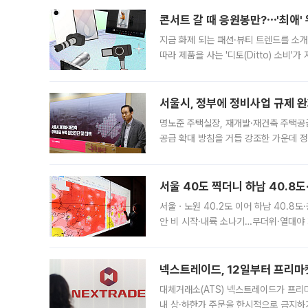
콘서트 갈 때 응원봉만?⋯'최애'
지금 화제 되는 패션·뷰티 트렌드를 소개
따라 제품을 사는 '디토(Ditto) 소비
어디일까요? 아이돌 콘서트 시작을 기다
서울시, 정부에 정비사업 규제 완화
명노준 주택실장, 재개발·재건축 주택공
공급 확대 방침을 거듭 강조한 가운데 정
면 반박하고 나섰다. 명노준 서울시 주택
서울 40도 찍더니 하남 40.8도
서울ㆍ노원 40.2도 이어 하남 40.8도
안 비 시작·내륙 소나기…무더위·열대야 
에서도 40도를 웃도는 기온이 관측됐다
의 극심한
넥스트레이드, 12일부터 프리마
대체거래소(ATS) 넥스트레이드가 프리
내 상·하한가 주문을 한시적으로 금지하