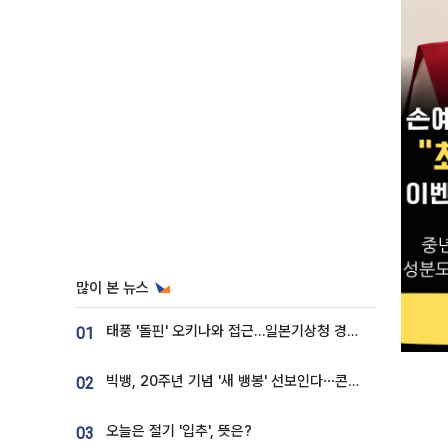
많이 본 뉴스
태풍 '돌핀' 오키나와 접근…일본기상청 경로 업데이트
01
빅뱅, 20주년 기념 '새 뱅봉' 선보인다⋯콘서트 앞두고 팝업 개최
02
오늘은 절기 '입추', 뜻은?
03