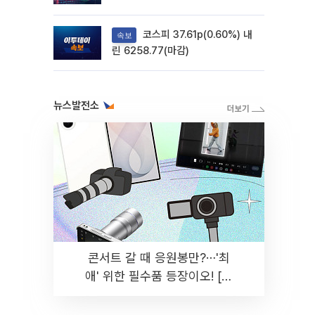
려
코스피 37.61p(0.60%) 내
속보
린 6258.77(마감)
뉴스발전소
콘서트 갈 때 응원봉만?⋯'최
애' 위한 필수품 등장이오! [솔
드아웃]