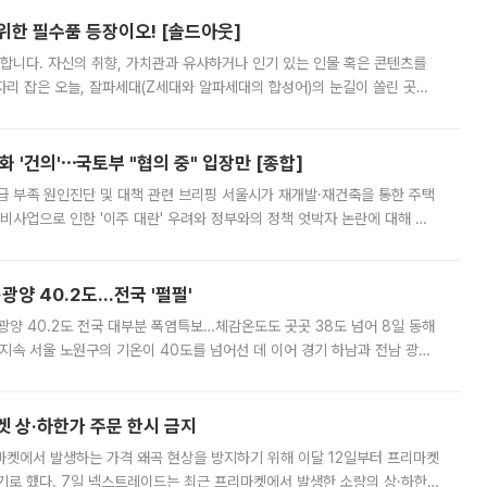
 위한 필수품 등장이오! [솔드아웃]
합니다. 자신의 취향, 가치관과 유사하거나 인기 있는 인물 혹은 콘텐츠를
'가 자리 잡은 오늘, 잘파세대(Z세대와 알파세대의 합성어)의 눈길이 쏠린 곳은
리는 공연장. 응원봉만큼이나 눈에 띄는 게 있습니다. 공연이 시작되기
 '건의'⋯국토부 "협의 중" 입장만 [종합]
급 부족 원인진단 및 대책 관련 브리핑 서울시가 재개발·재건축을 통한 주택
비사업으로 인한 '이주 대란' 우려와 정부와의 정책 엇박자 논란에 대해 정
실장은 2031년까지 31만 가구 착공 목표에 차질이 없다는 입장이나,
·광양 40.2도…전국 '펄펄'
·광양 40.2도 전국 대부분 폭염특보…체감온도도 곳곳 38도 넘어 8일 동해
지속 서울 노원구의 기온이 40도를 넘어선 데 이어 경기 하남과 전남 광양
. 전국 대부분 지역에 폭염특보가 내려진 가운데 곳곳에서 39~40도 안팎
켓 상·하한가 주문 한시 금지
마켓에서 발생하는 가격 왜곡 현상을 방지하기 위해 이달 12일부터 프리마켓
기로 했다. 7일 넥스트레이드는 최근 프리마켓에서 발생한 소량의 상·하한