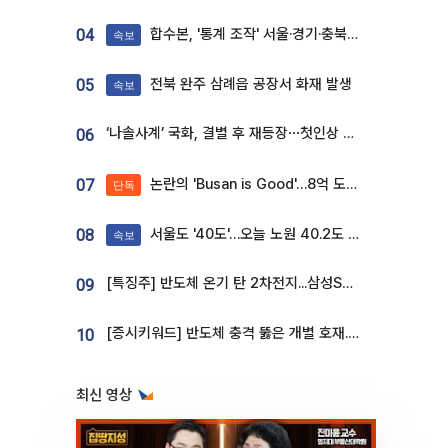
합수본, '통계 조작' 서울·경기·충북 선관위 등 추가 압수수색
04
속보
전북 완주 삼례읍 공장서 화재 발생
05
속보
‘나솔사계’ 국화, 결별 후 재등장⋯첫인상 투표 휩쓸고 ‘인기녀’ 등극
06
논란의 'Busan is Good'…8억 도시브랜드, 용산 대통령실 CI 업체가 수행
07
단독
서울도 '40도'…오늘 노원 40.2도 기록
08
속보
[특징주] 반도체 온기 탄 2차전지...삼성SDI, 장 초반 7% 넘게 껑충
09
[증시키워드] 반도체 충격 뚫은 개별 호재...포스코퓨처엠·에코프로·한화솔루션 '눈길'
10
최신 영상