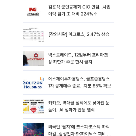
김용석 군인공제회 CIO 연임…사업
이익 임기 초 대비 224%↑
[장외시황] 아크로스, 2.47% 상승
넥스트레이드, 12일부터 프리마켓
상·하한가 주문 한시 금지
에스제이투자홀딩스, 골프존홀딩스
1차 공개매수 종료…지분 85% 확보
카카오, 역대급 실적에도 낮아진 눈
높이…AI 성과가 반등 열쇠
외국인 '팔자'에 코스피·코스닥 하락
마감...삼성전자·SK하이닉스 희비 갈