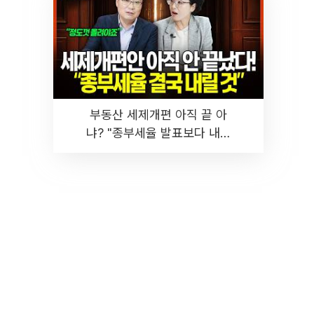
부동산 세제개편 아직 끝 아
냐? "종부세율 발표보다 내릴
것" 장기거주·양도세 전망 I 집
땅지성 I 김인만, 진미윤