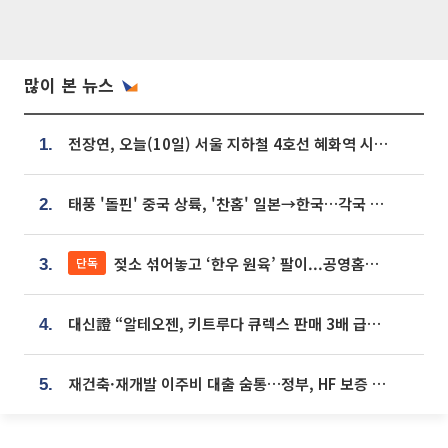
많이 본 뉴스
전장연, 오늘(10일) 서울 지하철 4호선 혜화역 시위…1호선 용산역 무정차
1.
태풍 '돌핀' 중국 상륙, '찬홈' 일본→한국…각국 기상청 예상 경로는?
2.
젖소 섞어놓고 ‘한우 원육’ 팔이...공영홈쇼핑 표기·검증 구멍
단독
3.
대신證 “알테오젠, 키트루다 큐렉스 판매 3배 급증…목표가 41만원 상향”
4.
재건축·재개발 이주비 대출 숨통…정부, HF 보증 신설 추진
5.