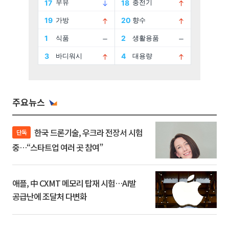
주요뉴스
한국 드론기술, 우크라 전장서 시험
단독
중…“스타트업 여러 곳 참여”
애플, 中 CXMT 메모리 탑재 시험…AI발
공급난에 조달처 다변화