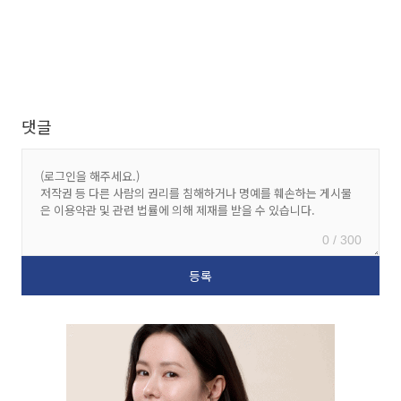
댓글
0 / 300