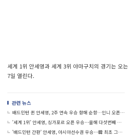
세계 1위 안세영과 세계 3위 야마구치의 경기는 오는
7일 열린다.
관련 뉴스
배드민턴 퀸 안세영, 2주 연속 우승 향해 순항…인니 오픈 8강행
'세계 1위' 안세영, 싱가포르 오픈 우승⋯올해 다섯번째 우승컵
'배드민턴 간판' 안세영, 아시아선수권 우승⋯韓 최초 그랜드슬램 달성