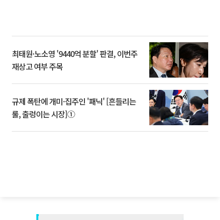
최태원·노소영 '9440억 분할' 판결, 이번주
재상고 여부 주목
규제 폭탄에 개미·집주인 '패닉' [흔들리는
룰, 출렁이는 시장]①