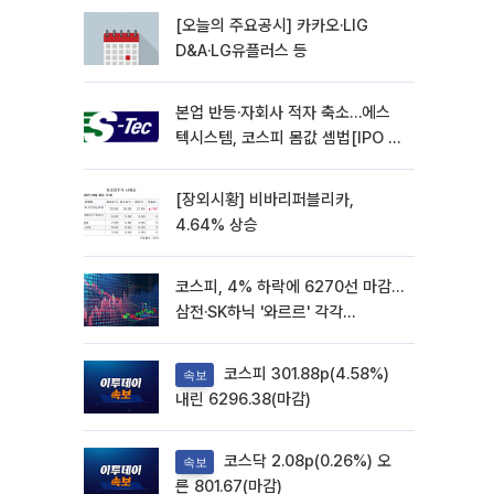
[오늘의 주요공시] 카카오·LIG
D&A·LG유플러스 등
본업 반등·자회사 적자 축소…에스
텍시스템, 코스피 몸값 셈법[IPO 엑
스레이]
[장외시황] 비바리퍼블리카,
4.64% 상승
코스피, 4% 하락에 6270선 마감…
삼전·SK하닉 '와르르' 각각
6%·10%대 급락
코스피 301.88p(4.58%)
속보
내린 6296.38(마감)
코스닥 2.08p(0.26%) 오
속보
른 801.67(마감)