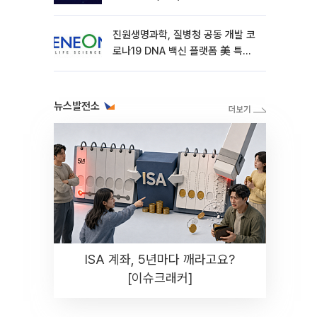
진원생명과학, 질병청 공동 개발 코
로나19 DNA 백신 플랫폼 美 특허
확보
뉴스발전소
ISA 계좌, 5년마다 깨라고요?
[이슈크래커]