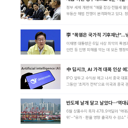
정부 세제 개편에 “매물 잠김·전월세 불
부동산 해법 전쟁이 본격화하고 있다. 
드를 꺼내자 서울시는 전·월세 부담만 
李 "폭염은 국가적 기후재난"…냉
이재명 대통령은 6일 사상 최악의 폭염
안전 등 인명 피해를 막는 데 모든 행
인프라 확충 계획을 내년도 예산안에 반
中 딥시크, AI 가격 대폭 인상 
IPO 앞두고 수익성 제고 나서 중국 대표
그동안 ‘초저가 전략’으로 미국과 중국
가된다. 블룸버그통신에 따르면 딥시크는
반도체 날개 달고 날았다⋯'역대급
6월 상품수지 흑자 478.9억달러 '역대
위'⋯"유가ㆍ환율 영향 출국자 수 감소" 
급 수출 호조가 매달 이어지면서 6월 