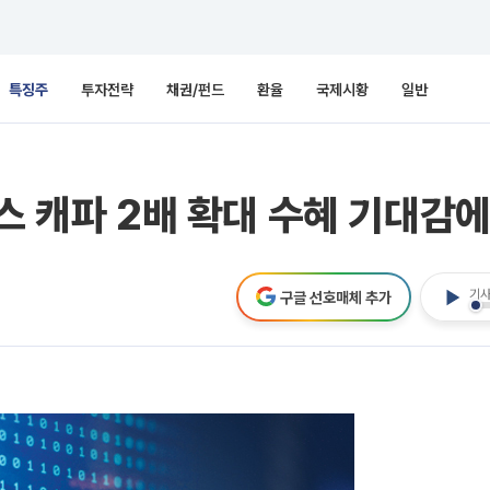
특징주
투자전략
채권/펀드
환율
국제시황
일반
닉스 캐파 2배 확대 수혜 기대감
기사
구글 선호매체 추가