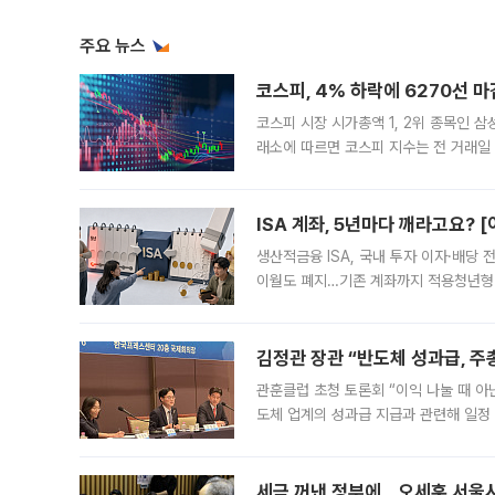
주요 뉴스
코스피, 4% 하락에 6270선 마
코스피 시장 시가총액 1, 2위 종목인 
래소에 따르면 코스피 지수는 전 거래일 대
1.81% 내린 6478.75에 출발한 코
다. 이날 오전
ISA 계좌, 5년마다 깨라고요? 
생산적금융 ISA, 국내 투자 이자·배당
이월도 폐지…기존 계좌까지 적용청년형 
는 5년마다 계좌를 해지하라는 건가요?”
편을
김정관 장관 “반도체 성과급, 
관훈클럽 초청 토론회 “이익 나눌 때 아
도체 업계의 성과급 지급과 관련해 일정
최근 상법·자본시장법 개정으로 기업 지
세금 꺼낸 정부에…오세훈 서울시장