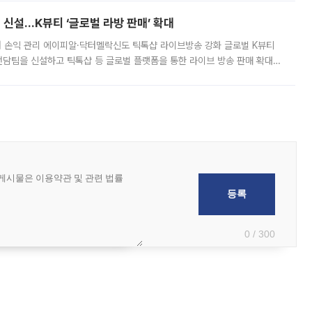
신설…K뷰티 ‘글로벌 라방 판매’ 확대
터 손익 관리 에이피알·닥터멜락신도 틱톡샵 라이브방송 강화 글로벌 K뷰티
담팀을 신설하고 틱톡샵 등 글로벌 플랫폼을 통한 라이브 방송 판매 확대에
급하는 데서 한발 더 나아가 방송 기획과 상품 구성, 출연자 섭외, 손익
0 / 300