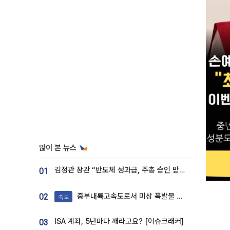
많이 본 뉴스
김정관 장관 “반도체 성과급, 주총 승인 받도록”…상법·자본시장법 개정 시사
01
중부내륙고속도로서 미상 폭발물 발견
02
속보
ISA 계좌, 5년마다 깨라고요? [이슈크래커]
03