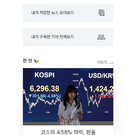
내가 저장한 뉴스 모아보기
내가 구독한 기자 전체보기
한 컷
코스피 4.58% 하락, 환율