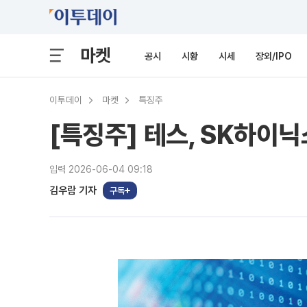
마켓
공시
시황
시세
장외/IPO
이투데이
마켓
특징주
[특징주] 테스, SK하이
입력 2026-06-04 09:18
김우람 기자
구독