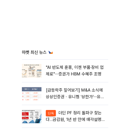
마켓 최신 뉴스
"AI 반도체 훈풍, 이젠 부품·장비 업
체로"⋯증권가 HBM 수혜주 조명
[급등락주 짚어보기] M&A 소식에
상상인증권ㆍ유니켐 ‘상한가’⋯유증
제동 걸린 SK디앤디↑
더딘 PF 정리 돌파구 찾는
단독
다…금감원, 1년 반 만에 매각설명회
재개