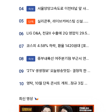
서울양양고속도로 이천터널 앞 사고 발생
04
속보
05
실리콘투, 라이브커머스팀 신설…K뷰티 ‘글로벌 판매망’ 확대[K뷰티 라방戰]
단독
LIG D&A, 천궁Ⅱ 수출에 2Q 영업익 29.5%↑…수주잔고 24.6조 [종합]
06
코스피 4.58% 하락, 환율 1420원대 [포토]
07
중부내륙선 여주분기점 부근서 연이은 추돌사고 발생
08
속보
'2TV 생생정보' 오늘방송맛집- 결정적 한 수, 3종 메밀면! 메밀 소바 맛집 '의○○○○'
09
영탁, 10월 단독 콘서트 개최…정규 3집 신곡 첫선
10
최신 영상