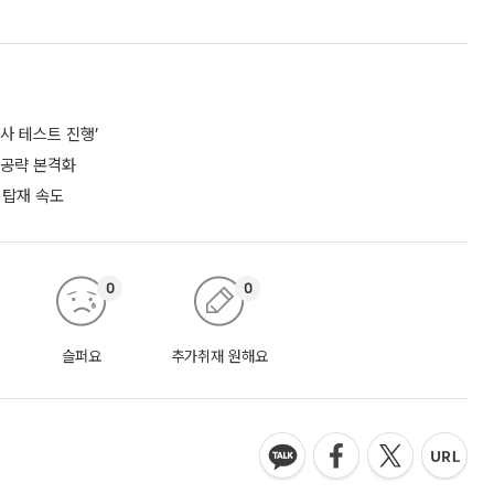
사 테스트 진행’
 공략 본격화
 탑재 속도
0
0
슬퍼요
추가취재 원해요