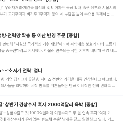
안” 우려재개발·재건축 활성화 및 비아파트 공급 확대 촉구 정부와 서울시의
정부가 고가주택과 비거주 1주택자 등의 세 부담을 높여 수요를 억제하는 카
키울 것이라며 세금이 아닌 공급이 근본적인 처방이라고 전면 반박했다.
방·전력망 확충 등 예산 반영 주문 [종합]
과 관련해 "사실상 국가적인 기후 재난"이라며 취약계층 보호와 야외 노동자
정력을 총동원하라고 지시했다. 아울러 반복되는 극한 기후에 대비해 폭염 대응
영하는 방안도 검토하라고 주문했다. 이 대통령은 이날 폭염·가뭄 대
예고⋯‘초저가 전략’ 접나
 AI 기업 딥시크가 6일 AI 서비스 전반의 가격을 대폭 인상한다고 예고했다.
 경쟁사들을 압박하며 시장 판도를 뒤흔들어온 만큼 이례적인 전략 변화로 평
 이날 공지를 통해 구체적인 인상 폭은 공개하지 않았지만 상당한 수
' 상반기 경상수지 흑자 2000억달러 육박 [종합]
급'⋯상품수출도 첫 1000억달러대 여행수지도 두 달 연속 흑자 '역대 2
국내 경상수지가 유례없는 '반도체 수출' 날개를 달고 훨훨 날고 있다. 역대
경상수지 뿐 아니라 상반기 경상수지 흑자도 2000억달러에 근접하며 사상 최