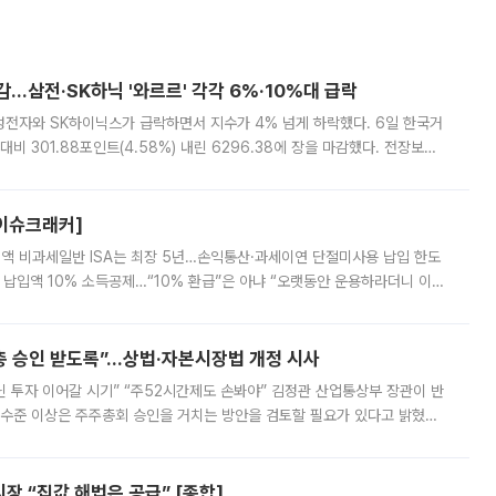
감…삼전·SK하닉 '와르르' 각각 6%·10%대 급락
삼성전자와 SK하이닉스가 급락하면서 지수가 4% 넘게 하락했다. 6일 한국거
비 301.88포인트(4.58%) 내린 6296.38에 장을 마감했다. 전장보다
스피는 장중 한때 6550.94까지 오르기도 했으나 6238.32까지 밀리기도 했
[이슈크래커]
 전액 비과세일반 ISA는 최장 5년…손익통산·과세이연 단절미사용 납입 한도
납입액 10% 소득공제…“10% 환급”은 아냐 “오랫동안 운용하라더니 이제
 ‘만능 절세 통장’으로 불리는 개인종합자산관리계좌(ISA)가 두 갈래로 개
주총 승인 받도록”…상법·자본시장법 개정 시사
닌 투자 이어갈 시기” “주52시간제도 손봐야” 김정관 산업통상부 장관이 반
 수준 이상은 주주총회 승인을 거치는 방안을 검토할 필요가 있다고 밝혔다.
배구조와 주주권 강화 논의가 이어지는 가운데, 핵심 연구인력에 대한
 “집값 해법은 공급” [종합]