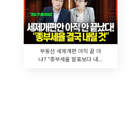
부동산 세제개편 아직 끝 아
냐? "종부세율 발표보다 내릴
것" 장기거주·양도세 전망 I 집
땅지성 I 김인만, 진미윤