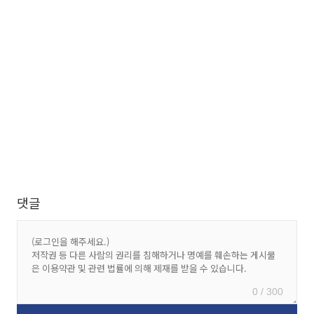
댓글
0 / 300