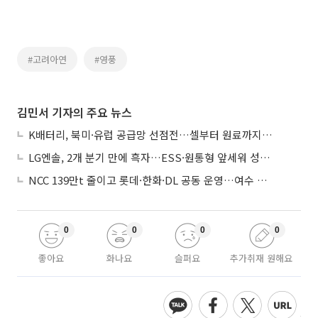
#고려아연
#영풍
김민서 기자의 주요 뉴스
K배터리, 북미·유럽 공급망 선점전…셀부터 원료까지 현지화
LG엔솔, 2개 분기 만에 흑자…ESS·원통형 앞세워 성장 가속
NCC 139만t 줄이고 롯데·한화·DL 공동 운영…여수 1호 본궤도
0
0
0
0
좋아요
화나요
슬퍼요
추가취재 원해요