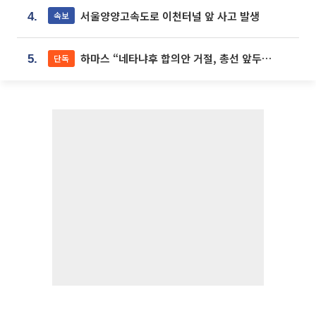
서울양양고속도로 이천터널 앞 사고 발생
속보
4.
하마스 “네타냐후 합의안 거절, 총선 앞두고 시간 끌기”
단독
5.