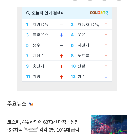
주요뉴스
코스피, 4% 하락에 6270선 마감…삼전
·SK하닉 '와르르' 각각 6%·10%대 급락