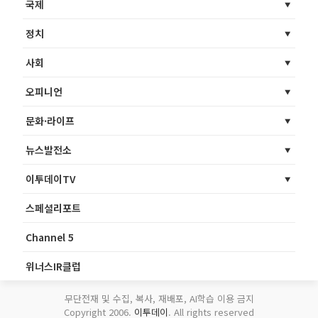
국제
정치
사회
오피니언
문화·라이프
뉴스발전소
이투데이TV
스페셜리포트
Channel 5
위너스IR클럽
무단전재 및 수집, 복사, 재배포, AI학습 이용 금지
Copyright 2006.
이투데이
. All rights reserved