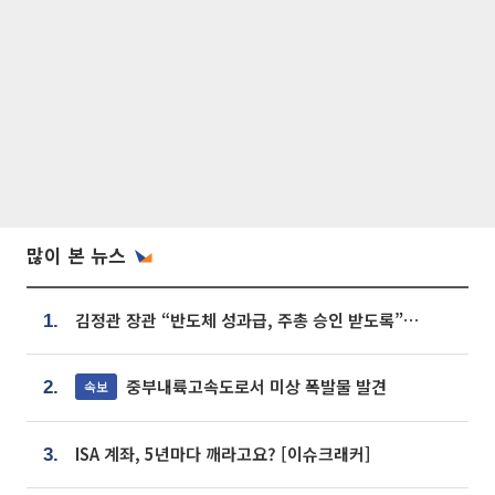
많이 본 뉴스
김정관 장관 “반도체 성과급, 주총 승인 받도록”…상법·자본시장법 개정 시사
1.
중부내륙고속도로서 미상 폭발물 발견
속보
2.
ISA 계좌, 5년마다 깨라고요? [이슈크래커]
3.