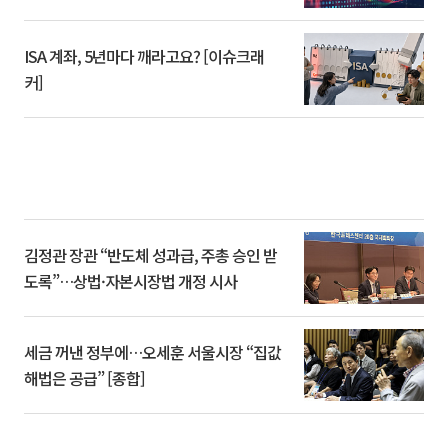
ISA 계좌, 5년마다 깨라고요? [이슈크래
커]
김정관 장관 “반도체 성과급, 주총 승인 받
도록”…상법·자본시장법 개정 시사
세금 꺼낸 정부에…오세훈 서울시장 “집값
해법은 공급” [종합]