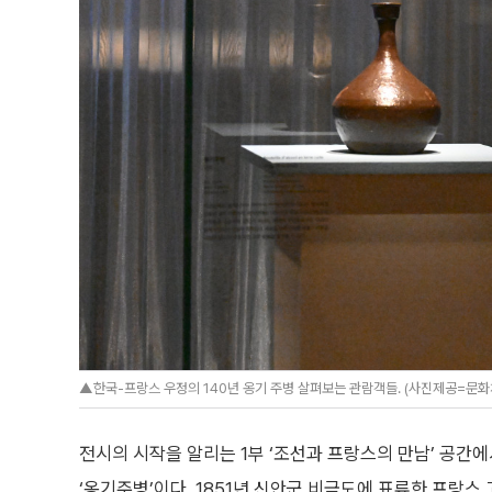
▲한국-프랑스 우정의 140년 옹기 주병 살펴보는 관람객들. (사진제공=문
전시의 시작을 알리는 1부 ‘조선과 프랑스의 만남’ 공간
‘옹기주병’이다. 1851년 신안군 비금도에 표류한 프랑스