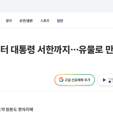
음악
공연/출판
스포츠
일반
’부터 대통령 서한까지⋯유물로 
기사
구글 선호매체 추가
조약 원본도 한자리에