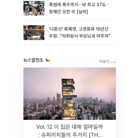
폭염에 폭우까지⋯낮 최고 37도ㆍ
동해안 강한 비 [날씨]
'나혼산' 류혜영, 고경표와 16년산
우정…"자취방서 부모님과 마주쳐"
뉴스발전소
Vol. 12 이 집은 대체 얼마일까
: 슈퍼리치들의 주거지 [THE