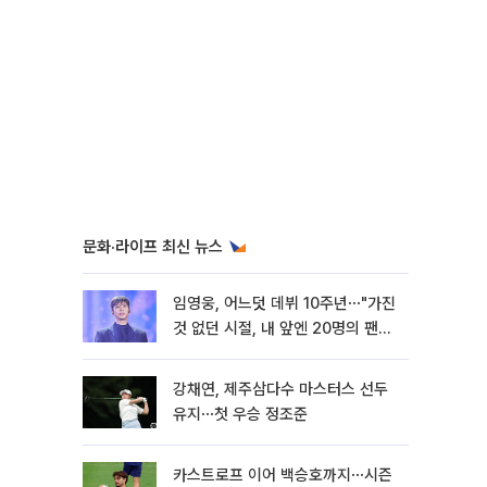
문화·라이프 최신 뉴스
임영웅, 어느덧 데뷔 10주년⋯"가진
것 없던 시절, 내 앞엔 20명의 팬
뿐"
강채연, 제주삼다수 마스터스 선두
유지⋯첫 우승 정조준
카스트로프 이어 백승호까지⋯시즌