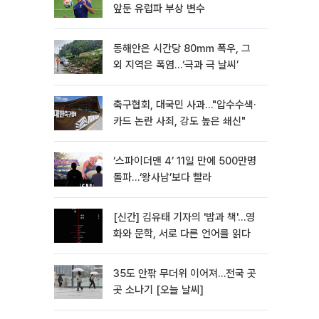
앞둔 유럽파 부상 변수
동해안은 시간당 80㎜ 폭우, 그
외 지역은 폭염…‘극과 극 날씨’
축구협회, 대국민 사과…"압수수색·
카드 논란 사죄, 강도 높은 쇄신"
‘스파이더맨 4’ 11일 만에 500만명
돌파…‘왕사남’보다 빨라
[신간] 김유태 기자의 '밤과 책'…영
화와 문학, 서로 다른 언어를 읽다
35도 안팎 무더위 이어져…전국 곳
곳 소나기 [오늘 날씨]