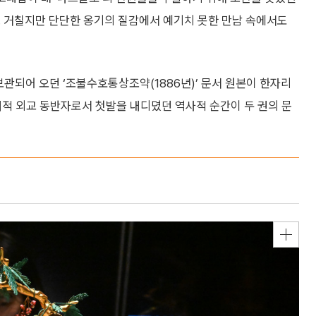
. 거칠지만 단단한 옹기의 질감에서 예기치 못한 만남 속에서도
관되어 오던 ‘조불수호통상조약(1886년)’ 문서 원본이 한자리
근대적 외교 동반자로서 첫발을 내디뎠던 역사적 순간이 두 권의 문