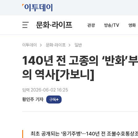
문화·라이프
관광
방송/TV
영화
이투데이
문화·라이프
일반
140년 전 고종의 ‘반화
의 역사[가보니]
입력 2026-06-02 16:25
황민주 기자
구독
최초 공개되는 ‘옹기주병’⋯140년 전 조불수호통상