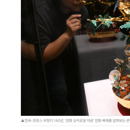
▲한국-프랑스 우정의 140년, ‘반화 상서로운 마음’ 반화 복제품 살펴보는 