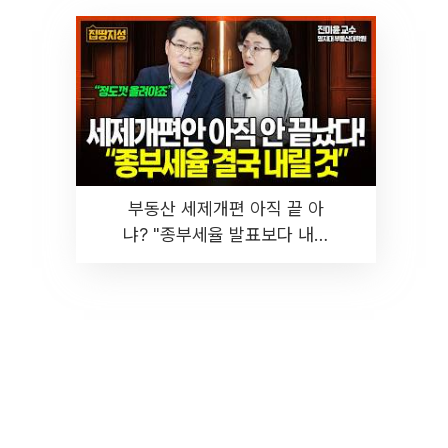
부동산 세제개편 아직 끝 아
냐? "종부세율 발표보다 내릴
것" 장기거주·양도세 전망 I 집
땅지성 I 김인만, 진미윤