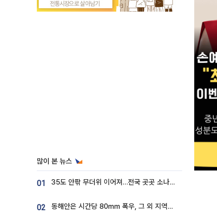
많이 본 뉴스
35도 안팎 무더위 이어져…전국 곳곳 소나기 [오늘 날씨]
01
동해안은 시간당 80㎜ 폭우, 그 외 지역은 폭염…‘극과 극 날씨’
02