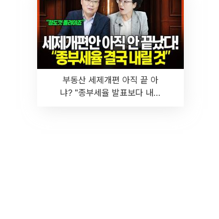
부동산 세제개편 아직 끝 아
냐? "종부세율 발표보다 내릴
것" 장기거주·양도세 전망 I 집
땅지성 I 김인만, 진미윤