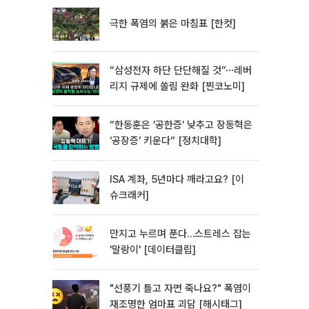
극한 폭염의 붉은 마침표 [한컷]
“삼성전자 하단 단단해질 것”⋯레버
리지 규제에 쏠림 완화 [찐코노미]
“한동훈은 ‘공한증’ 낮추고 장동혁은
‘공장증’ 키운다” [정치대학]
ISA 계좌, 5년마다 깨라고요? [이
슈크래커]
만지고 누르며 푼다…스트레스 잡는
'말랑이' [데이터클립]
"선풍기 틀고 자면 죽나요?" 폭염이
재조명한 엄마표 괴담 [해시태그]