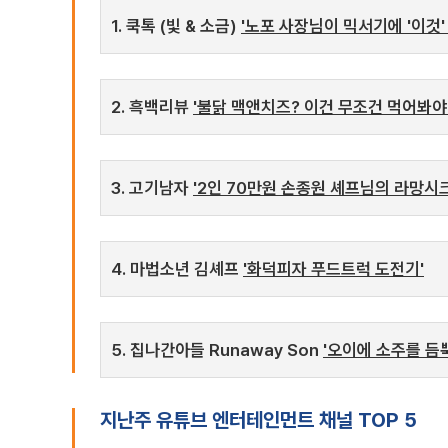
1. 쿡톡 (빛 & 소금)
'노포 사장님이 믹서기에 '이것
2. 흑백리뷰
'불닭 맥앤치즈? 이건 무조건 먹어봐야 하
3. 고기남자
'2인 70만원 손종원 셰프님의 라망시
4. 마법소년 김셰프
'화덕피자 푸드트럭 도전기'
5. 집나간아들 Runaway Son
'오이에 소주를 듬
지난주 유튜브 엔터테인먼트 채널 TOP 5