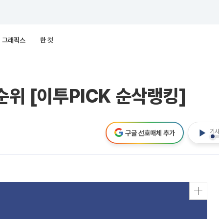
그래픽스
한 컷
순위 [이투PICK 순삭랭킹]
기사
구글 선호매체 추가