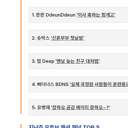
1. 뜬뜬 DdeunDdeun
'이사 축하는 핑계고'
2. 숏박스
'신혼부부 첫날밤'
3. 띱 Deep
'맨날 늦는 친구 대처법'
4. 빠더너스 BDNS
'실제 국정원 사람들이 훈련용
5. 유병재
'장하오 공감 왜이리 잘하오~?'
지난주 유튜브 패션 채널 TOP 5