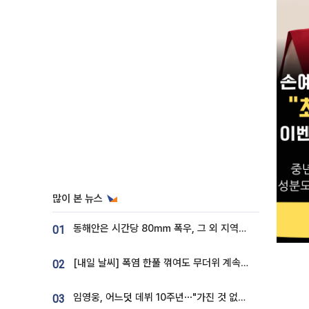
많이 본 뉴스
동해안은 시간당 80㎜ 폭우, 그 외 지역은 폭염…‘극과 극 날씨’
01
[내일 날씨] 폭염 한풀 꺾여도 무더위 계속⋯동해안 이틀 연속 비
02
임영웅, 어느덧 데뷔 10주년⋯"가진 것 없던 시절, 내 앞엔 20명의 팬뿐"
03