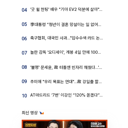
'굿 윌 헌팅' 배우 "기아 EV2 덕분에 살아"…교통사고 후 안전성 극찬
04
05
李대통령 “청년이 결혼 망설이는 일 없어야...제도상 불이익 조사”
축구협회, 대국민 사과…"압수수색·카드 논란 사죄, 강도 높은 쇄신"
06
놀란 감독 '오디세이', 개봉 4일 만에 100만 돌파⋯'왕사남' 보다 빠르다
07
08
'불명' 문세윤, 故 터틀맨 빈자리 채웠다…'거북이' 눈물의 최종 우승
09
추미애 "우리 목표는 연대"…故 강일출 할머니 흉상 제막
AT마드리드 ‘7번’ 이강인 “120% 쏟겠다”⋯시메오네 감독 “필요한 선수”
10
최신 영상