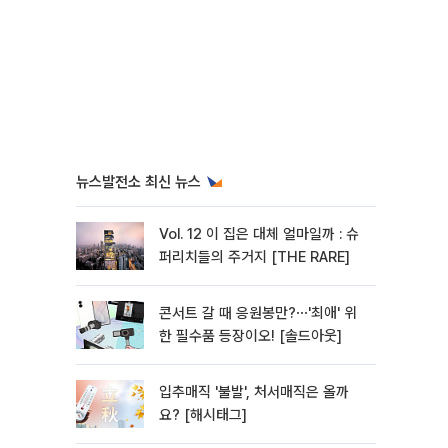
뉴스발전소 최신 뉴스
Vol. 12 이 집은 대체 얼마일까 : 슈
퍼리치들의 주거지 [THE RARE]
콘서트 갈 때 응원봉만?⋯'최애' 위
한 필수품 등장이오! [솔드아웃]
입추매직 '불발', 처서매직은 올까
요? [해시태그]