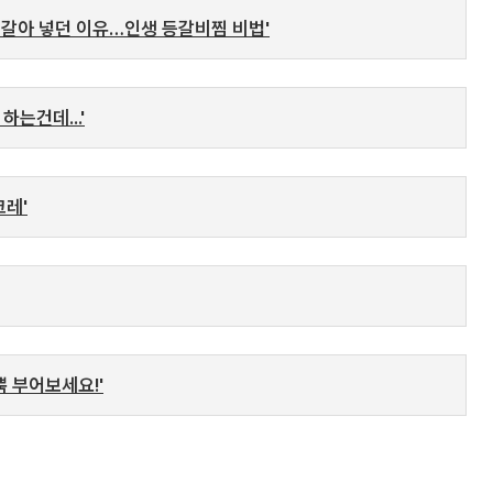
' 갈아 넣던 이유…인생 등갈비찜 비법'
는건데...'
크레'
뿍 부어보세요!'