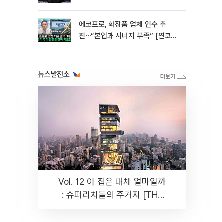
에코프로, 화장품 업체 인수 추
진⋯“본업과 시너지 부족” [찐코노
미]
뉴스발전소
Vol. 12 이 집은 대체 얼마일까
: 슈퍼리치들의 주거지 [THE
RARE]