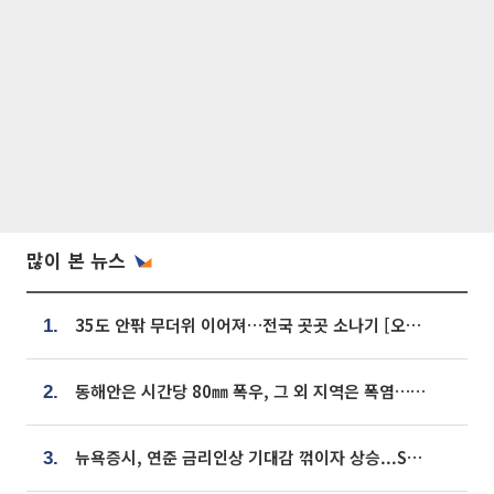
많이 본 뉴스
35도 안팎 무더위 이어져…전국 곳곳 소나기 [오늘 날씨]
1.
동해안은 시간당 80㎜ 폭우, 그 외 지역은 폭염…‘극과 극 날씨’
2.
뉴욕증시, 연준 금리인상 기대감 꺾이자 상승...S&P500 사상 최고치 [종합]
3.