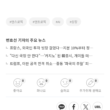
#앤스로픽
#앤트로픽
#AI
#상장
변효선 기자의 주요 뉴스
프랑스, 외국인 투자 빗장 걸었다⋯지분 10%부터 정부가 승인
"다신 국장 안 한다"⋯'카지노' 된 韓증시, 개미들 떠난다
트럼프, 이란 공격 전격 취소…중동 ‘파국의 주말’ 피했다
0
0
0
0
좋아요
화나요
슬퍼요
추가취재 원해요