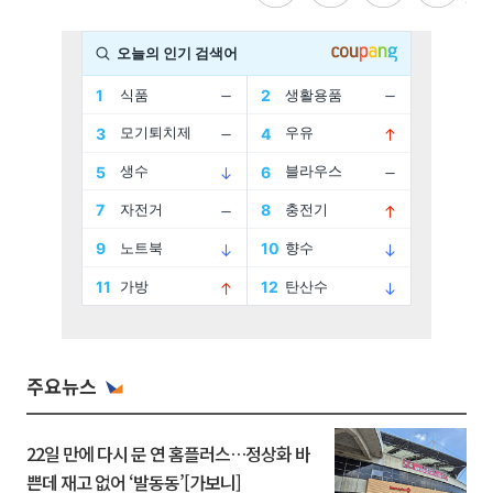
주요뉴스
22일 만에 다시 문 연 홈플러스…정상화 바
쁜데 재고 없어 ‘발동동’[가보니]