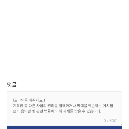
댓글
0 / 300