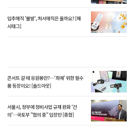
입추매직 '불발', 처서매직은 올까요? [해
시태그]
콘서트 갈 때 응원봉만?⋯'최애' 위한 필수
품 등장이오! [솔드아웃]
서울시, 정부에 정비사업 규제 완화 '건
의'⋯국토부 "협의 중" 입장만 [종합]