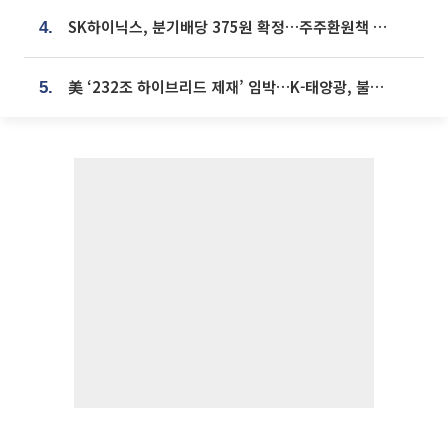
SK하이닉스, 분기배당 375원 확정…주주환원책 9월로 앞당겨 발표
4.
美 ‘232조 하이브리드 제재’ 임박…K-태양광, 불확실성 털고 날개 다나
5.