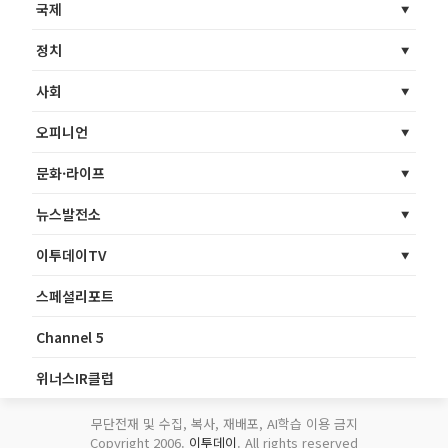
국제
정치
사회
오피니언
문화·라이프
뉴스발전소
이투데이TV
스페셜리포트
Channel 5
위너스IR클럽
무단전재 및 수집, 복사, 재배포, AI학습 이용 금지
Copyright 2006.
이투데이
. All rights reserved