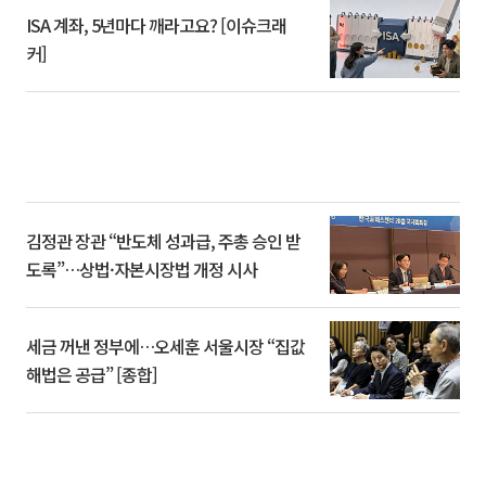
ISA 계좌, 5년마다 깨라고요? [이슈크래
커]
김정관 장관 “반도체 성과급, 주총 승인 받
도록”…상법·자본시장법 개정 시사
세금 꺼낸 정부에…오세훈 서울시장 “집값
해법은 공급” [종합]