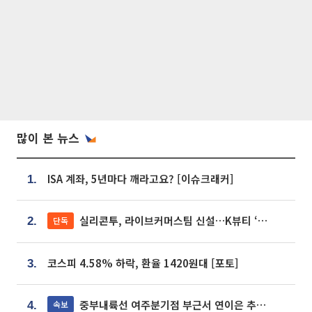
많이 본 뉴스
ISA 계좌, 5년마다 깨라고요? [이슈크래커]
1.
실리콘투, 라이브커머스팀 신설…K뷰티 ‘글로벌 판매망’ 확대[K뷰티 라방戰]
단독
2.
코스피 4.58% 하락, 환율 1420원대 [포토]
3.
중부내륙선 여주분기점 부근서 연이은 추돌사고 발생
속보
4.