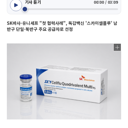
기사 듣기
00:00 / 03:09
SK바사-유니세프 "첫 협력사례", 독감백신 '스카이셀플루' 남
반구 단일·북반구 주요 공급자로 선정