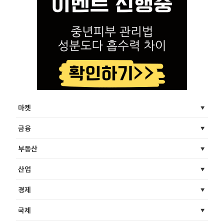
마켓
금융
부동산
산업
경제
국제