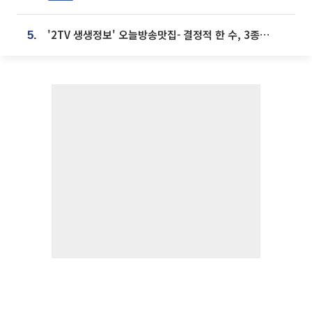
'2TV 생생정보' 오늘방송맛집- 결정적 한 수, 3종 메밀면! 메밀 소바 맛집 '의○○○○'
5.