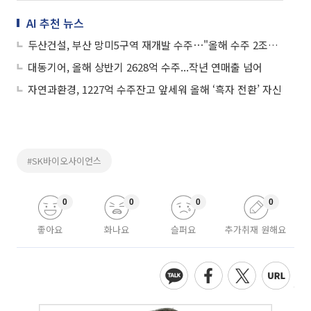
AI 추천 뉴스
두산건설, 부산 망미5구역 재개발 수주⋯"올해 수주 2조원 확보"
대동기어, 올해 상반기 2628억 수주...작년 연매출 넘어
자연과환경, 1227억 수주잔고 앞세워 올해 ‘흑자 전환’ 자신
#SK바이오사이언스
0
0
0
0
좋아요
화나요
슬퍼요
추가취재 원해요