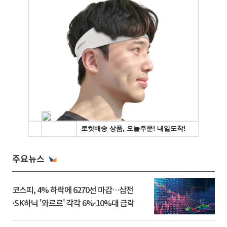
주요뉴스
코스피, 4% 하락에 6270선 마감…삼전
·SK하닉 '와르르' 각각 6%·10%대 급락