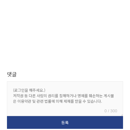
댓글
0 / 300