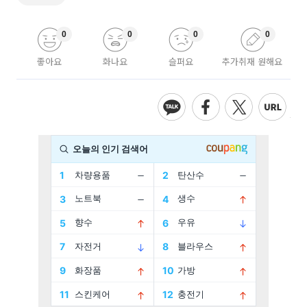
0
0
0
0
좋아요
화나요
슬퍼요
추가취재 원해요