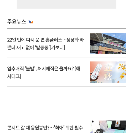
주요뉴스
22일 만에 다시 문 연 홈플러스…정상화 바
쁜데 재고 없어 ‘발동동’[가보니]
입추매직 '불발', 처서매직은 올까요? [해
시태그]
콘서트 갈 때 응원봉만?⋯'최애' 위한 필수