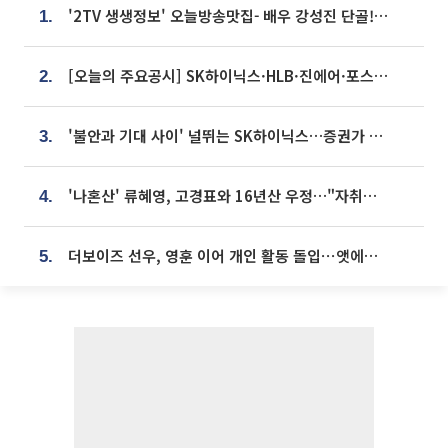
'2TV 생생정보' 오늘방송맛집- 배우 강성진 단골! 쌀국수ㆍ푸팟퐁 커리 맛집 '블○○○'
1.
[오늘의 주요공시] SK하이닉스·HLB·진에어·포스코홀딩스·네이버·대우건설 등
2.
'불안과 기대 사이' 널뛰는 SK하이닉스…증권가 "HBM4·LTA 기반 펀터멘털 견고"
3.
'나혼산' 류혜영, 고경표와 16년산 우정…"자취방서 부모님과 마주쳐"
4.
더보이즈 선우, 영훈 이어 개인 활동 돌입⋯앳에어리어와 전속계약
5.