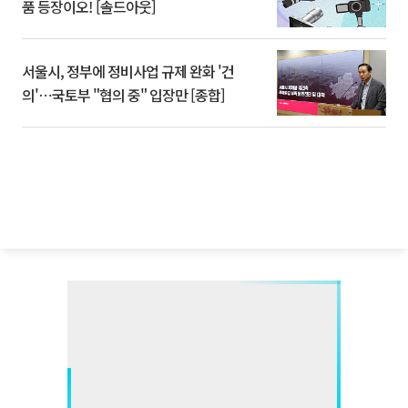
품 등장이오! [솔드아웃]
서울시, 정부에 정비사업 규제 완화 '건
의'⋯국토부 "협의 중" 입장만 [종합]