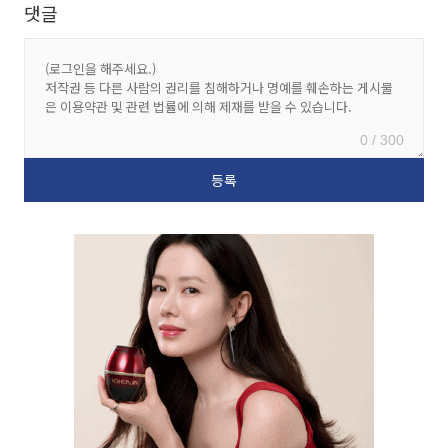
댓글
0 / 300