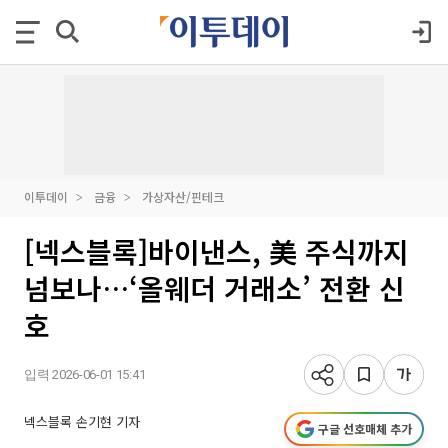
이투데이
금융
가상자산/핀테크
[넥스블록]바이낸스, 美 주식까지
넘보나…‘올웨더 거래소’ 전환 신
호
입력 2026-06-01 15:41
넥스블록 손기현 기자
구글 선호매체 추가