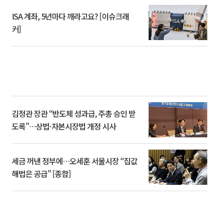
ISA 계좌, 5년마다 깨라고요? [이슈크래
커]
김정관 장관 “반도체 성과급, 주총 승인 받
도록”…상법·자본시장법 개정 시사
세금 꺼낸 정부에…오세훈 서울시장 “집값
해법은 공급” [종합]