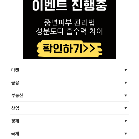
마켓
금융
부동산
산업
경제
국제