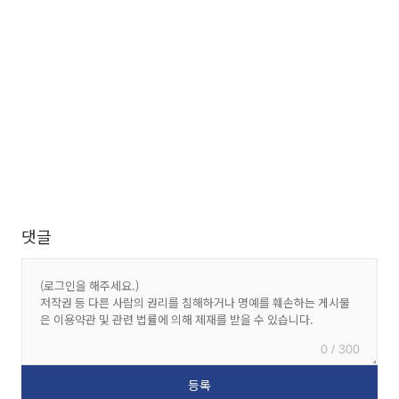
댓글
0 / 300