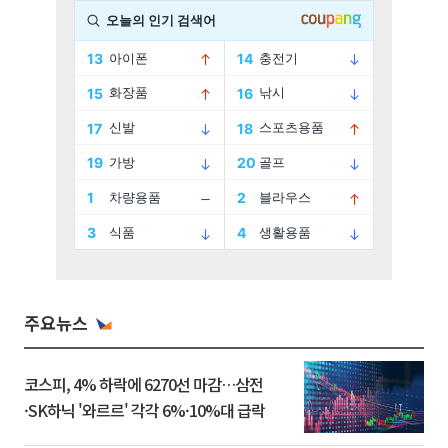
주요뉴스
코스피, 4% 하락에 6270선 마감…삼전
·SK하닉 '와르르' 각각 6%·10%대 급락