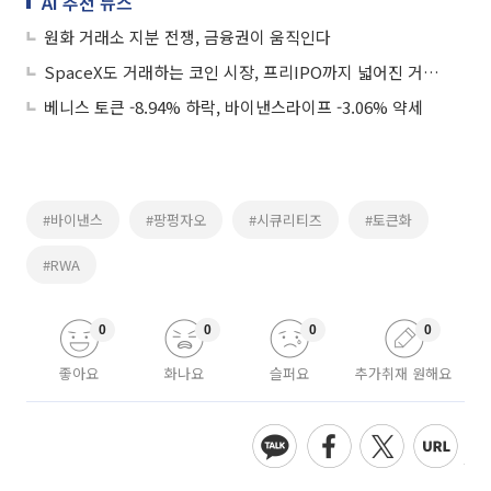
AI 추천 뉴스
원화 거래소 지분 전쟁, 금융권이 움직인다
SpaceX도 거래하는 코인 시장, 프리IPO까지 넓어진 거래소 경쟁
베니스 토큰 -8.94% 하락, 바이낸스라이프 -3.06% 약세
#바이낸스
#팡펑자오
#시큐리티즈
#토큰화
#RWA
0
0
0
0
좋아요
화나요
슬퍼요
추가취재 원해요