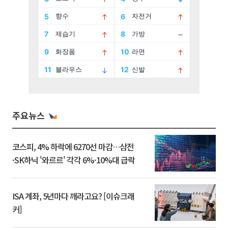
주요뉴스
코스피, 4% 하락에 6270선 마감…삼전
·SK하닉 '와르르' 각각 6%·10%대 급락
ISA 계좌, 5년마다 깨라고요? [이슈크래
커]