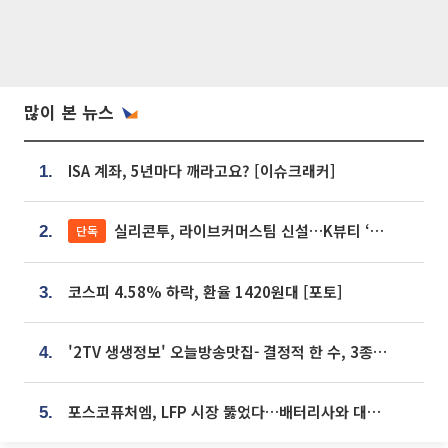
많이 본 뉴스
ISA 계좌, 5년마다 깨라고요? [이슈크래커]
1.
실리콘투, 라이브커머스팀 신설…K뷰티 ‘글로벌 판매망’ 확대[K뷰티 라방戰]
단독
2.
코스피 4.58% 하락, 환율 1420원대 [포토]
3.
'2TV 생생정보' 오늘방송맛집- 결정적 한 수, 3종 메밀면! 메밀 소바 맛집 '의○○○○'
4.
포스코퓨처엠, LFP 시장 뚫었다…배터리사와 대규모 장기 공급 합의
5.