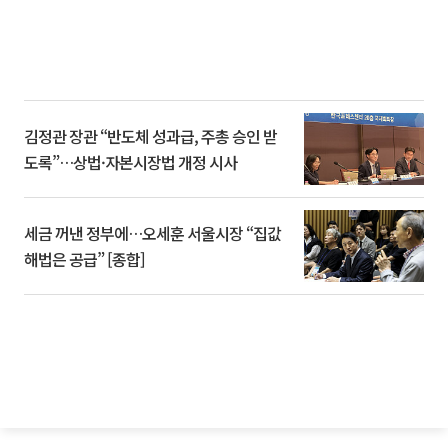
김정관 장관 “반도체 성과급, 주총 승인 받
도록”…상법·자본시장법 개정 시사
세금 꺼낸 정부에…오세훈 서울시장 “집값
해법은 공급” [종합]