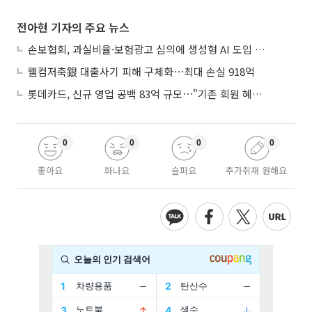
전아현 기자의 주요 뉴스
손보협회, 과실비율·보험광고 심의에 생성형 AI 도입 추진
웰컴저축銀 대출사기 피해 구체화⋯최대 손실 918억
롯데카드, 신규 영업 공백 83억 규모⋯"기존 회원 혜택으로 방어"
0
0
0
0
좋아요
화나요
슬퍼요
추가취재 원해요