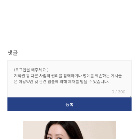
댓글
0 / 300